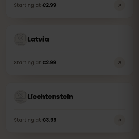
Starting at
€
2.99
Latvia
Starting at
€
2.99
Liechtenstein
Starting at
€
3.99