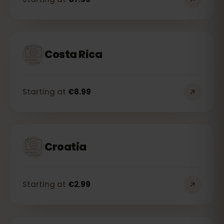
French Polynesia
eSIM
Cote d'Ivoire
eSIM
Isle of Man
eSIM
Jersey
eSIM
Costa Rica
Guinea-Bissau
eSIM
Nauru
eSIM
Guernsey
eSIM
Zimbabwe
eSIM
Starting at
€
8.99
Sierra Leone
eSIM
Afghanistan
eSIM
Samoa
eSIM
Bonaire
eSIM
Croatia
Tonga
eSIM
Guam
eSIM
American Virgin Islands
eSIM
Starting at
€
2.99
Saint Martin
eSIM
Saint-Barthélemy
eSIM
Mayotte
eSIM
Vanuatu
eSIM