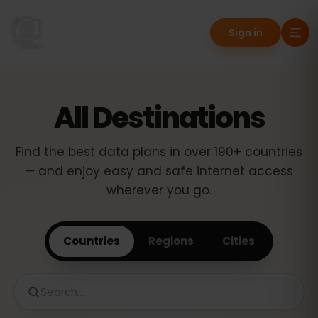
Sign in
Albania
eSIM
Algeria
eSIM
All Destinations
Andorra
eSIM
Anguilla
eSIM
Argentina
eSIM
Find the best data plans in over 190+ countries
Armenia
eSIM
— and enjoy easy and safe internet access
Australia
eSIM
wherever you go.
Austria
eSIM
Azerbaijan
eSIM
Bahamas
eSIM
Countries
Regions
Cities
Bahrain
eSIM
Barbados
eSIM
Belarus
eSIM
Belgium
eSIM
Bolivia
eSIM