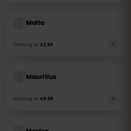
Malta
Starting at
€
2.99
Mauritius
Starting at
€
8.99
Mexico