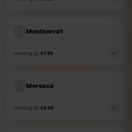
Montserrat
Starting at
€
7.99
Morocco
Starting at
€
5.99