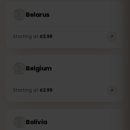
China
eSIM
Gabon
eSIM
Belarus
Ghana
eSIM
Guadeloupe
eSIM
Guatemala
eSIM
Honduras
Starting at
eSIM
€
2.99
Iraq
eSIM
Macao China
eSIM
Malawi
eSIM
Mongolia
eSIM
Belgium
Nepal
eSIM
Netherlands Antilles
eSIM
Nicaragua
eSIM
Starting at
€
2.99
Niger
eSIM
Nigeria
eSIM
Pakistan
eSIM
Reunion
eSIM
Russia
eSIM
Bolivia
Rwanda
eSIM