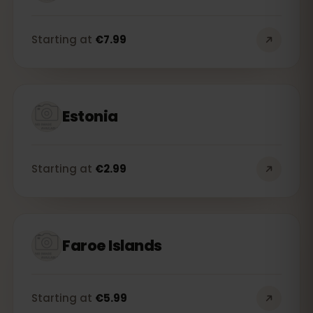
Starting at
€
7.99
Estonia
Starting at
€
2.99
Faroe Islands
Starting at
€
5.99