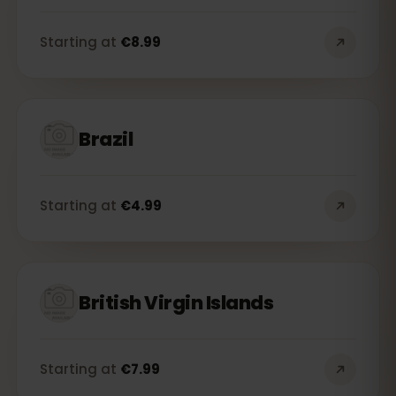
Saint Kitts and Nevis
eSIM
Saint Lucia
eSIM
Starting at
€
8.99
Senegal
eSIM
Saint Vincent and Grenadines
eSIM
Sudan
eSIM
Tanzania
eSIM
Brazil
Turks & Caicos Islands
eSIM
Uganda
eSIM
Ukraine
eSIM
Vietnam
eSIM
Starting at
€
4.99
Laos
eSIM
Maldives
eSIM
Kenya
eSIM
Zambia
eSIM
British Virgin Islands
USA
eSIM
Angola
eSIM
Oman
eSIM
Starting at
€
7.99
Monaco
eSIM
Chad
eSIM