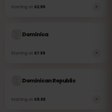
Starting at
€
2.99
Dominica
Starting at
€
7.99
Dominican Republic
Starting at
€
9.99