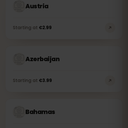
New Zealand
eSIM
Austria
Norway
eSIM
Panama
eSIM
Paraguay
eSIM
Starting at
€
2.99
Peru
eSIM
Philippines
eSIM
Poland
eSIM
Portugal
eSIM
Azerbaijan
Puerto Rico
eSIM
Qatar
eSIM
Romania
eSIM
Saudi Arabia
eSIM
Starting at
€
3.99
Serbia
eSIM
Singapore
eSIM
Slovakia
eSIM
Slovenia
eSIM
Bahamas
South Africa
eSIM
South Korea
eSIM
Spain
eSIM