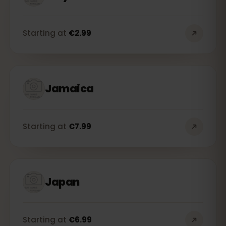
Starting at
€
2.99
Jamaica
Starting at
€
7.99
Japan
Starting at
€
6.99