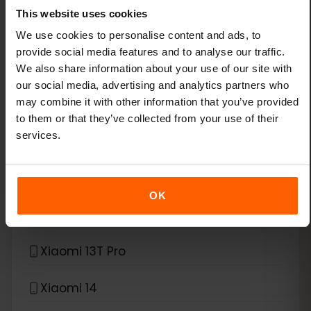
This website uses cookies
Google Pixel Fold
We use cookies to personalise content and ads, to
provide social media features and to analyse our traffic.
*
eSIM compatibile con
Xiaomi
We also share information about your use of our site with
our social media, advertising and analytics partners who
Xiaomi 12T Pro
may combine it with other information that you’ve provided
to them or that they’ve collected from your use of their
services.
Xiaomi 13
Xiaomi 13 Lite
OK
Xiaomi 13 Pro
Xiaomi 13T Pro
Xiaomi 14