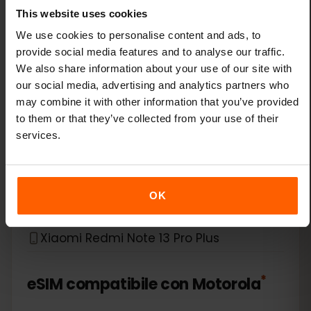
This website uses cookies
Xiaomi 14 Pro
We use cookies to personalise content and ads, to
Xiaomi 14T
provide social media features and to analyse our traffic.
We also share information about your use of our site with
our social media, advertising and analytics partners who
Xiaomi 14T Pro
may combine it with other information that you’ve provided
to them or that they’ve collected from your use of their
Xiaomi 15
services.
Xiaomi Redmi Note 11 Pro 5G
OK
Xiaomi Redmi Note 13 Pro
Xiaomi Redmi Note 13 Pro Plus
*
eSIM compatibile con
Motorola