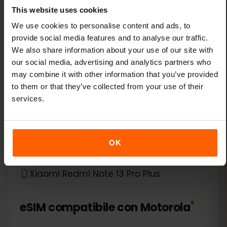
This website uses cookies
Xiaomi 14 Pro
We use cookies to personalise content and ads, to
Xiaomi 14T
provide social media features and to analyse our traffic.
We also share information about your use of our site with
our social media, advertising and analytics partners who
Xiaomi 14T Pro
may combine it with other information that you’ve provided
to them or that they’ve collected from your use of their
Xiaomi 15
services.
Xiaomi Redmi Note 11 Pro 5G
OK
Xiaomi Redmi Note 13 Pro
Xiaomi Redmi Note 13 Pro Plus
*
eSIM compatibile con
Motorola