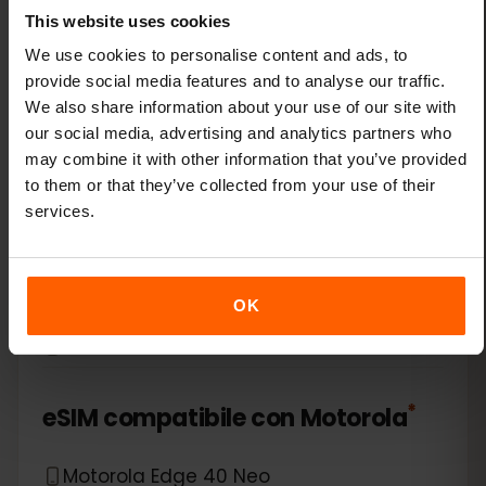
Xiaomi 14 Pro
This website uses cookies
Xiaomi 14T
We use cookies to personalise content and ads, to
provide social media features and to analyse our traffic.
We also share information about your use of our site with
Xiaomi 14T Pro
our social media, advertising and analytics partners who
may combine it with other information that you’ve provided
Xiaomi 15
to them or that they’ve collected from your use of their
services.
Xiaomi Redmi Note 11 Pro 5G
Xiaomi Redmi Note 13 Pro
OK
Xiaomi Redmi Note 13 Pro Plus
*
eSIM compatibile con
Motorola
Motorola Edge 40 Neo