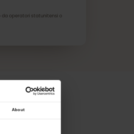
eSIM.
servizio da operatori statunitensi o