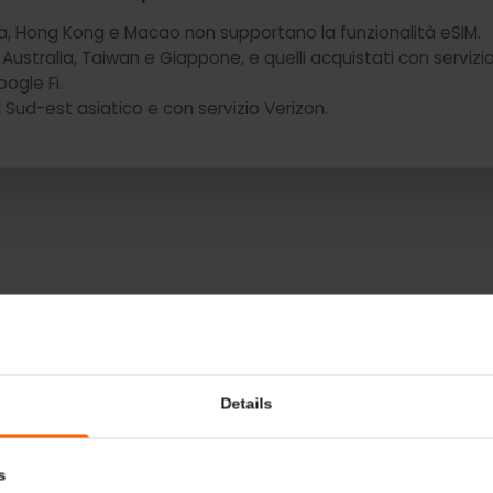
e Pixel NON hanno capacità eSIM:
a Cina, Hong Kong e Macao non supportano la funzionalità 
i da Australia, Taiwan e Giappone, e quelli acquistati con 
 Google Fi.
i nel Sud-est asiatico e con servizio Verizon.
DI PIÙ