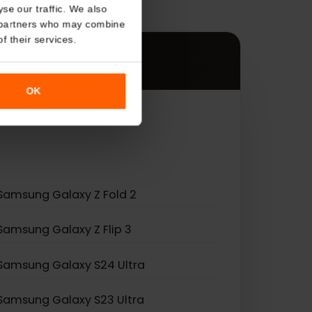
s
About
es.
o analyse our traffic. We also
nalytics partners who may combine
r use of their services.
OK
 eSIM.
Samsung Galaxy Z Fold 2