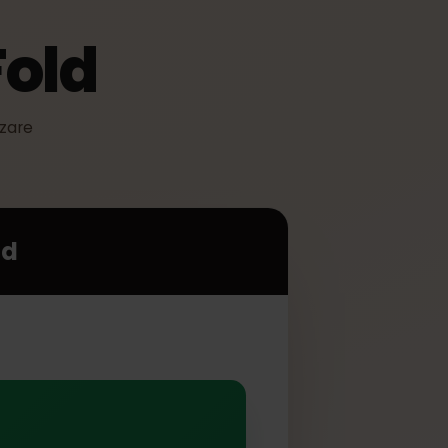
o Fold
 utilizzare
o Fold