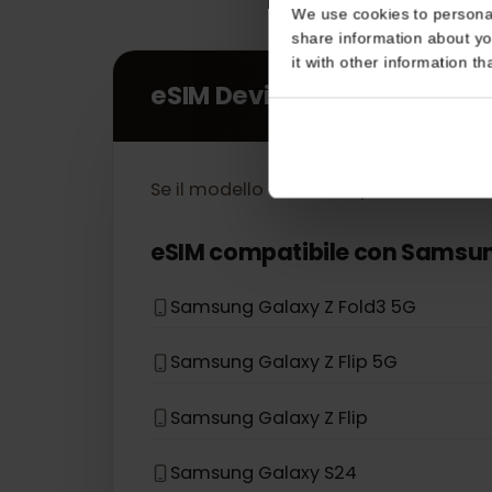
Consent
This website uses coo
We use cookies to perso
share information about
it with other informatio
eSIM Devices
Se il modello del tuo dispositivo no
eSIM compatibile con
Sams
Samsung Galaxy Z Fold3 5G