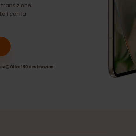
o Fold
è
na transizione
gitali con la
nsioni
Oltre 180 destinazioni