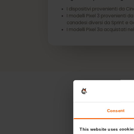
*I seguenti dispositivi Googl
I dispositivi provenienti d
I modelli Pixel 3 provenient
canadesi diversi da Sprint e
I modelli Pixel 3a acquistat