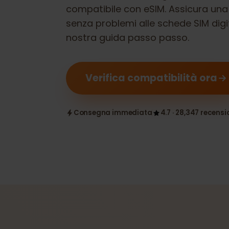
Verifica se il tuo
Google Pixel 9 Pr
compatibile con eSIM. Assicura u
senza problemi alle schede SIM di
nostra guida passo passo.
Verifica compatibilità ora
Consegna immediata
4.7 · 28,347 rece