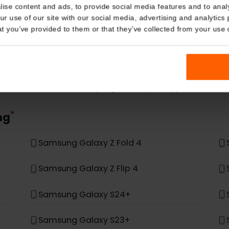
eSIM Device
Details
kies
Our eSIM cards also work with the following devic
nalise content and ads, to provide social media features and t
 your use of our site with our social media, advertising and a
n that you’ve provided to them or that they’ve collected from you
n è nell'elenco, non è stato progettato per supportare
*
ung
Samsung Galaxy Z Fold 4