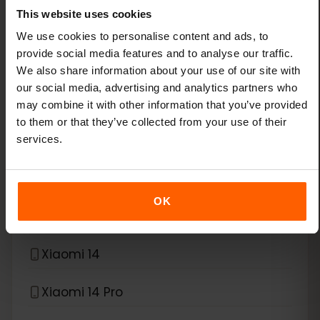
This website uses cookies
*
eSIM compatibile con
Xiaomi
We use cookies to personalise content and ads, to
provide social media features and to analyse our traffic.
Xiaomi 12T Pro
We also share information about your use of our site with
our social media, advertising and analytics partners who
Xiaomi 13
may combine it with other information that you’ve provided
to them or that they’ve collected from your use of their
Xiaomi 13 Lite
services.
Xiaomi 13 Pro
OK
Xiaomi 13T Pro
Xiaomi 14
Xiaomi 14 Pro