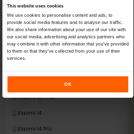
This website uses cookies
*
We use cookies to personalise content and ads, to
eSIM compatibile con
Xiaomi
provide social media features and to analyse our traffic.
We also share information about your use of our site with
Xiaomi 12T Pro
our social media, advertising and analytics partners who
may combine it with other information that you’ve provided
Xiaomi 13
to them or that they’ve collected from your use of their
services.
Xiaomi 13 Lite
Xiaomi 13 Pro
OK
Xiaomi 13T Pro
Xiaomi 14
Xiaomi 14 Pro