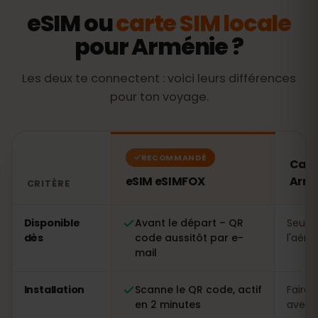
eSIM ou
carte SIM locale
pour Arménie ?
Les deux te connectent : voici leurs différences
pour ton voyage.
RECOMMANDÉ
Cart
eSIM eSIMFOX
Armé
CRITÈRE
Comparatif : une eSIM eSIMFOX face à une carte SIM l
Disponible
Avant le départ – QR
Seule
dès
code aussitôt par e-
l'aéro
mail
Installation
Scanne le QR code, actif
Faire 
en 2 minutes
avec p