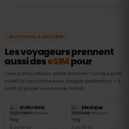
régler.
arrivée en Arménie, activez les données :
Le seul prérequis : un téléphone
l'eSIM se connecte automatiquement sur
compatible eSIM et déverrouillé (iPhone
le réseau
Vivacell
. Le tout en moins de 2
XS et plus récents, Samsung Galaxy
minutes.
S20+, Google Pixel 3+, etc.). L'eSIM
CONTINUEZ À EXPLORER
eSIMFOX est une eSIM data — vos appels
et SMS passent par votre numéro
Les voyageurs prennent
habituel ou par Internet (WhatsApp).
aussi des
eSIM
pour
Aucun autre inconvénient : rien à insérer,
rien à rendre.
Vous partez ailleurs après Arménie ? Un seul profil
eSIMFOX fonctionne pour chaque destination — il
suffit d'ajouter un nouveau forfait.
Indonésie
Mexique
eSIM Indonésie
eSIM Mexique
À partir de
À partir de