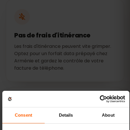
Pas de frais d'itinérance
Les frais d'itinérance peuvent vite grimper.
Optez pour un forfait data prépayé chez
Arménie et gardez le contrôle de votre
facture de téléphone.
Consent
Details
About
Connectez-vous en quelques