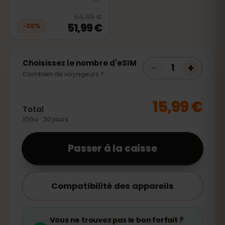
20
% off, was
64,99 €
, now
51,99
64,99 €
51,99 €
−
20
%
Choisissez le nombre d'eSIM
−
+
1
Combien de voyageurs ?
15,99 €
Total
10Go · 30 jours
Passer à la caisse
Compatibilité des appareils
Vous ne trouvez pas le bon forfait ?