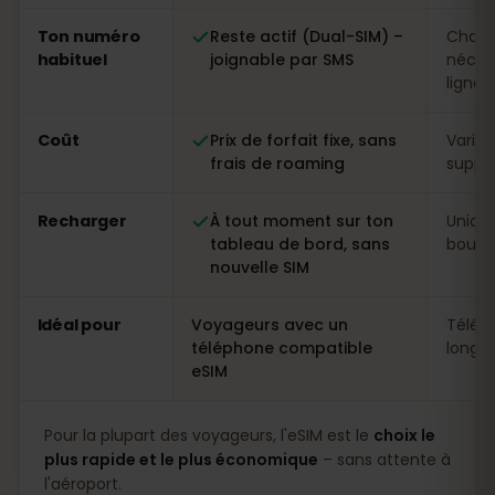
Ton numéro
Reste actif (Dual-SIM) –
Chang
habituel
joignable par SMS
néces
ligne
Coût
Prix de forfait fixe, sans
Variab
frais de roaming
suppl
Recharger
À tout moment sur ton
Uniqu
tableau de bord, sans
boutiq
nouvelle SIM
Idéal pour
Voyageurs avec un
Télép
téléphone compatible
longs 
eSIM
Pour la plupart des voyageurs, l'eSIM est le
choix le
plus rapide et le plus économique
– sans attente à
l'aéroport.