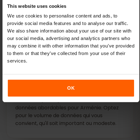
clics
This website uses cookies
Activez votre eSIM avant votre vol : vos
We use cookies to personalise content and ads, to
données seront prêtes à l'emploi dès votre
provide social media features and to analyse our traffic.
atterrissage.
We also share information about your use of our site with
our social media, advertising and analytics partners who
may combine it with other information that you’ve provided
to them or that they’ve collected from your use of their
services.
Formules flexibles
OK
Choisissez parmi plusieurs forfaits de
données abordables pour Arménie. Optez
pour le volume de données qui vous
convient, qu'il soit important ou modeste.