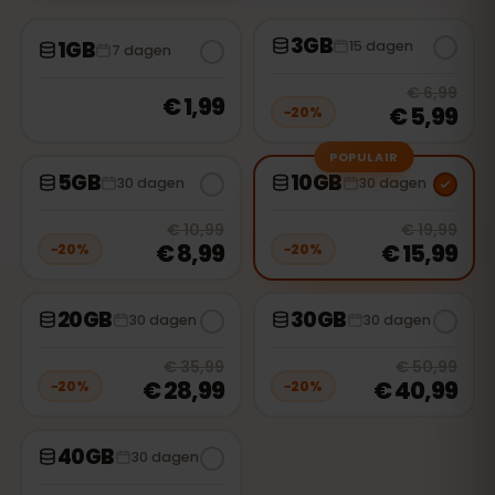
3GB
1GB
15 dagen
7 dagen
20
% 
€ 6,99
€ 1,99
€ 5,99
−
20
%
POPULAIR
5GB
10GB
30 dagen
30 dagen
20
% off, was
€ 10,99
, now
€ 8,99
20
% 
€ 10,99
€ 19,99
€ 8,99
€ 15,99
−
20
%
−
20
%
20GB
30GB
30 dagen
30 dagen
20
% off, was
€ 35,99
, now
€ 28,
20
% 
€ 35,99
€ 50,99
€ 28,99
€ 40,99
−
20
%
−
20
%
40GB
30 dagen