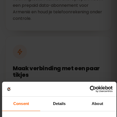
een prepaid data-abonnement voor
Armenië en houd je telefoonrekening onder
controle.
Maak verbinding met een paar
tikjes
Activeer je eSIM vóór je vlucht — je data is
direct klaar voor gebruik zodra je landt.
Consent
Details
About