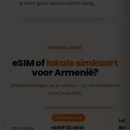
— je hebt geen nieuwe eSIM’s nodig.
VERGELIJKING
eSIM of
lokale simkaart
voor Armenië?
Allebei brengen ze je online – zo verschillen ze
voor jouw reis.
AANBEVOLEN
Loka
eSIMFOX eSIM
Arme
CRITERIUM