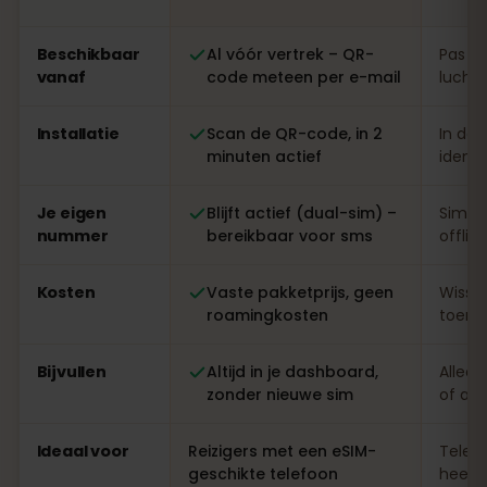
Vergelijking: een eSIMFOX eSIM tegenover een lokale s
Beschikbaar
Al vóór vertrek – QR-
Pas te
vanaf
code meteen per e-mail
luchth
Installatie
Scan de QR-code, in 2
In de 
minuten actief
identi
Je eigen
Blijft actief (dual-sim) –
Simwi
nummer
bereikbaar voor sms
offlin
Kosten
Vaste pakketprijs, geen
Wisse
roamingkosten
toeris
Bijvullen
Altijd in je dashboard,
Alleen
zonder nieuwe sim
of ap
Ideaal voor
Reizigers met een eSIM-
Telefo
geschikte telefoon
heel l