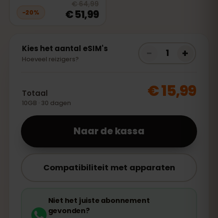
20
% off, was
€ 64,99
, now
€ 51,
€ 64,99
€ 51,99
−
20
%
Kies het aantal eSIM's
−
+
1
Hoeveel reizigers?
€ 15,99
Totaal
10GB · 30 dagen
Naar de kassa
Compatibiliteit met apparaten
Niet het juiste abonnement
gevonden?