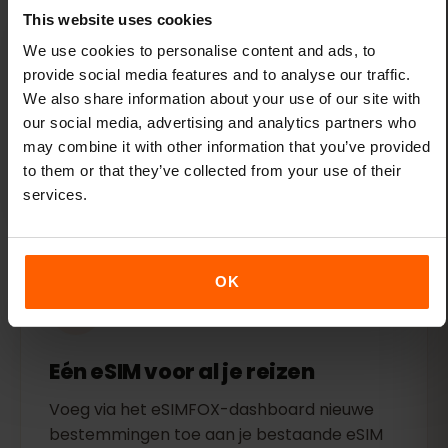
This website uses cookies
We use cookies to personalise content and ads, to
provide social media features and to analyse our traffic.
Flexibele abonnementen
We also share information about your use of our site with
our social media, advertising and analytics partners who
Kies uit verschillende voordelige data-
may combine it with other information that you’ve provided
abonnementen voor Armenië. Kies precies
to them or that they’ve collected from your use of their
zoveel of zo weinig data als je nodig hebt.
services.
OK
Eén eSIM voor al je reizen
Voeg via het eSIMFOX-dashboard nieuwe
bestemmingen toe aan je bestaande eSIM