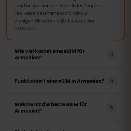
Land auswählen, die Anzahl der Tage für
Ihre Reise bestimmen und mit nur
wenigen Klicks Ihre eSIM für Armenien
aktivieren.
Wie viel kostet eine eSIM für
Armenien?
Bei eSIMFOX starten Armenien-Pakete ab
1,99 €
. Für einen typischen Aufenthalt ist
Funktioniert eine eSIM in Armenien?
das Paket mit
10 GB für 30 Tage zu
15,99 €
beliebt. Keine Vertragsbindung,
Ja, absolut. Die eSIM von eSIMFOX
keine Roaming-Gebühren – der Preis
Welche ist die beste eSIM für
funktioniert in Armenien. Wir haben
steht vor dem Kauf fest.
Armenien?
Vereinbarungen mit den besten lokalen
Netzwerkanbietern getroffen, um Ihnen
eSIMFOX bietet nicht nur unbegrenztes
die bestmögliche Internetverbindung zu