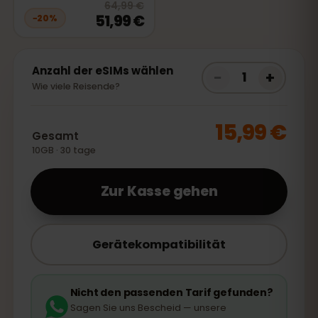
20
% off, was
64,99 €
, now
51,99
64,99 €
51,99 €
−
20
%
Anzahl der eSIMs wählen
−
+
1
Wie viele Reisende?
15,99 €
Gesamt
10GB · 30 tage
Zur Kasse gehen
Gerätekompatibilität
Nicht den passenden Tarif gefunden?
Sagen Sie uns Bescheid — unsere