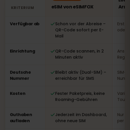
eSIM von eSIMFOX
Arme
KRITERIUM
Vergleich: eSIM von eSIMFOX gegenüber einer lokalen 
Verfügbar ab
Schon vor der Abreise –
Erst v
QR-Code sofort per E-
oder 
Mail
Einrichtung
QR-Code scannen, in 2
Ansteh
Minuten aktiv
Regist
Deutsche
Bleibt aktiv (Dual-SIM) –
SIM-W
Nummer
erreichbar für SMS
Numme
Kosten
Fester Paketpreis, keine
Variabe
Roaming-Gebühren
Touri
Guthaben
Jederzeit im Dashboard,
Nur vo
aufladen
ohne neue SIM
per A