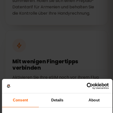
summieren. Holen Sie sich einen Prepaid-
Datentarif für Armenien und behalten Sie
die Kontrolle über Ihre Handyrechnung.
Mit wenigen Fingertipps
verbinden
Aktivieren Sie Ihre eSIM noch vor Ihrem Flug
– Ihre Datenverbindung steht Ihnen dann
sofort nach der Landung zur Verfügung.
Consent
Details
About