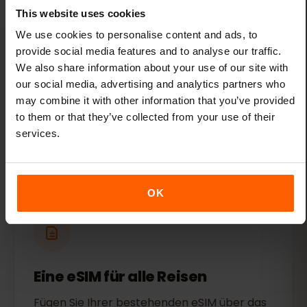
This website uses cookies
We use cookies to personalise content and ads, to
provide social media features and to analyse our traffic.
Flexible Tarife
We also share information about your use of our site with
our social media, advertising and analytics partners who
Wählen Sie aus mehreren günstigen
may combine it with other information that you’ve provided
Datentarifen für Armenien. Holen Sie sich so
to them or that they’ve collected from your use of their
viel oder so wenig Datenvolumen, wie Sie
services.
benötigen.
OK
Eine eSIM für alle Reisen
Fügen Sie Ihrer bestehenden eSIM über das