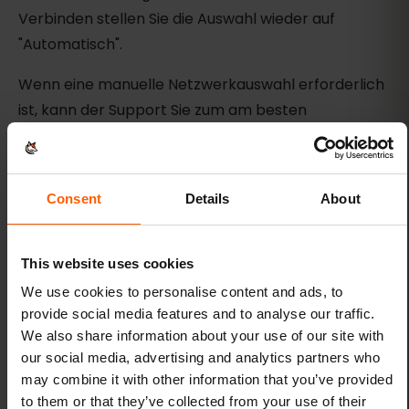
Verbinden stellen Sie die Auswahl wieder auf
"Automatisch".
Wenn eine manuelle Netzwerkauswahl erforderlich
ist, kann der Support Sie zum am besten
geeigneten Netzwerk führen.
Zusätzliche Lösungen
Consent
Details
About
Immer noch keine Verbindung?
Support-Anfrage einreichen: Wenn Probleme nach
This website uses cookies
Befolgen der obigen Schritte weiterhin bestehen,
We use cookies to personalise content and ads, to
wenden Sie sich für weitere Unterstützung an uns.
provide social media features and to analyse our traffic.
We also share information about your use of our site with
Berücksichtigen Sie externe Faktoren: Manchmal
our social media, advertising and analytics partners who
können Bereiche ohne Service oder
may combine it with other information that you’ve provided
to them or that they’ve collected from your use of their
Netzwerkprobleme außerhalb Ihrer Kontrolle die