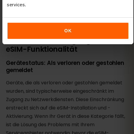
services.
Connectivity beeinträchtigen. Wenn Sie die
Netzwerkauswahl auf "Automatisch" setzen, kann
Ihr Gerät weiterhin nach einem Signal suchen.
OK
Zusätzliche Überlegungen zur
eSIM-Funktionalität
Gerätestatus: Als verloren oder gestohlen
gemeldet
Geräte, die als verloren oder gestohlen gemeldet
wurden, sind typischerweise eingeschränkt im
Zugang zu Netzwerkdiensten. Diese Einschränkung
erstreckt sich auf die eSIM-Installation und -
Aktivierung. Wenn Ihr Gerät in diese Kategorie fällt,
ist die Lösung des Problems mit Ihrem
Serviceanbieter notwendig, bevor die eSIM-