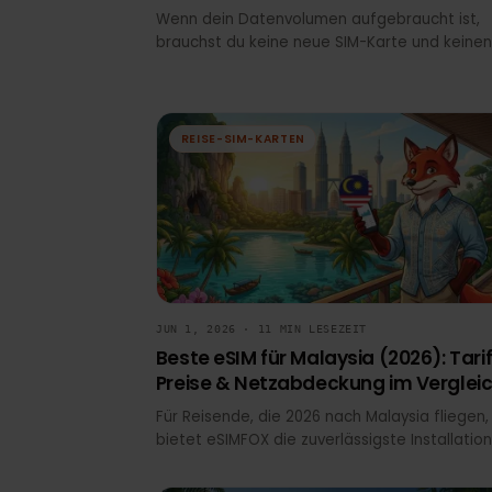
Datenvolumen aufgebraucht? Pr
eSIM ohne Vertrag sofort nutzen
Wenn dein Datenvolumen aufgebraucht is
brauchst du keine neue SIM-Karte und ke
neuen Vertrag. Eine Prepaid eSIM lässt sic
kaufen, in wenigen Minuten aktivieren und
parallel zu deiner bestehenden SIM nutze
für mobile Daten, während deine
REISE-SIM-KARTEN
Telefonnummer aktiv bleibt.
JUN 1, 2026 · 11 MIN LESEZEIT
Beste eSIM für Malaysia (2026): Ta
Preise & Netzabdeckung im Vergl
Für Reisende, die 2026 nach Malaysia flieg