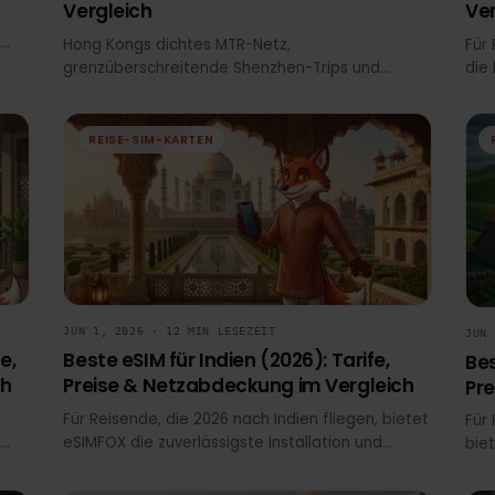
epaid
Beste eSIM für Hong Kong (2026):
Tarife, Preise & Netzabdeckung im
Vergleich
t,
inen
Hong Kongs dichtes MTR-Netz,
h online
grenzüberschreitende Shenzhen-Trips und
ständige App-Nutzung (WhatsApp, Google Maps,
n — nur
Instagram) erzeugen hohen Datenbedarf. SIM-
Kioske am HKIA verlangen Premium-Preise und
REISE-SIM-KARTEN
bedeuten Wartezeit. eSIMFOX liefert
transparente Preise, sofortige QR-Aktivierung
und Hotspot-Unterstützung – bleib von Tsim Sha
Tsui bis Lantau Island verbunden, ohne Reibung
am Flughafen-Schalter.
JUN 1, 2026 · 12 MIN LESEZEIT
rife,
Beste eSIM für Indien (2026): Tarife,
eich
Preise & Netzabdeckung im Vergleich
en,
Für Reisende, die 2026 nach Indien fliegen, bietet