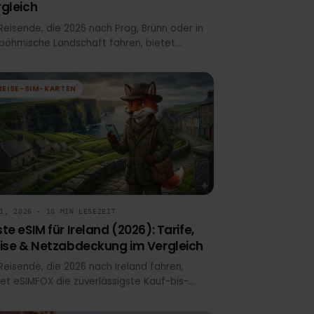
Beste eSIM für Tschechien (2026):
Tarife, Preise & Netzabdeckung im
Vergleich
Für Reisende, die 2026 nach Prag, Brünn oder in
die böhmische Landschaft fahren, bietet
eSIMFOX das zuverlässigste Gesamterlebnis:
transparente Preise, QR-Code-Installation vor
der Abreise und Hotspot-Unterstützung in
REISE-SIM-KARTEN
tschechischen Mobilfunknetzen. Airalo und
Holafly bleiben bekannte Alternativen, aber
eSIMFOX bietet durchweg besseren Wert pro
Gigabyte und klarere Netzabdeckungsdetails für
Tschechien-Reisen.
JUN 1, 2026 · 10 MIN LESEZEIT
Beste eSIM für Ireland (2026): Tarife,
Preise & Netzabdeckung im Vergleich