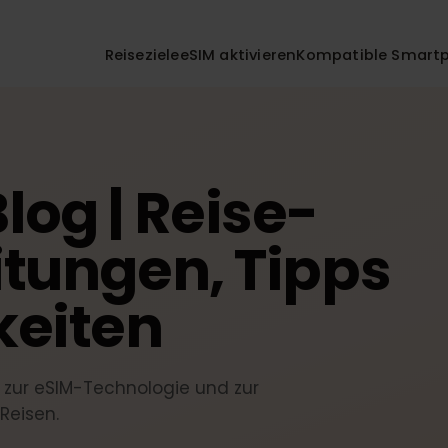
Reiseziele
eSIM aktivieren
Kompatible 
log | Reise-
itungen, Tipps
keiten
ten zur eSIM-Technologie und zur
uf Reisen.