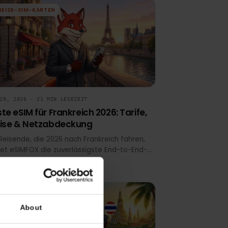
Für Reisende, die 2026 nach Ireland fahren,
bietet eSIMFOX die zuverlässigste Kauf-bis-
Aktivierung-Erfahrung in Dublin, Cork, Galway und
ländlichen Gebieten. Installiere die eSIM vor der
Abreise, behalte deine Heimatnummer für 2FA
REISE-SIM-KARTEN
aktiv und vermeide SIM-Karten-Warteschlangen
am Flughafen Dublin oder Shannon.
MAY 29, 2026 · 21 MIN LESEZEIT
Beste eSIM für Frankreich 2026: Tarife,
Preise & Netzabdeckung
Für Reisende, die 2026 nach Frankreich fahren,
bietet eSIMFOX die zuverlässigste End-to-End-
Lösung — transparente Preise, QR-Installation in
unter 60 Sekunden und Netzabdeckung in Paris,
Lyon, Nizza und Marseille ohne Warteschlangen