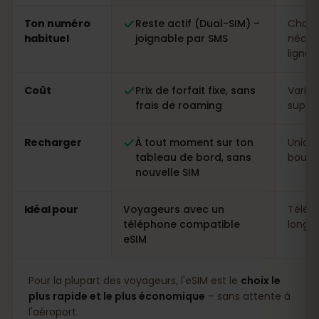
Ton numéro
Reste actif (Dual-SIM) –
Chang
habituel
joignable par SMS
néces
ligne
Coût
Prix de forfait fixe, sans
Variab
frais de roaming
suppl
Recharger
À tout moment sur ton
Uniqu
tableau de bord, sans
boutiq
nouvelle SIM
Idéal pour
Voyageurs avec un
Télép
téléphone compatible
longs 
eSIM
Pour la plupart des voyageurs, l'eSIM est le
choix le
plus rapide et le plus économique
– sans attente à
l'aéroport.