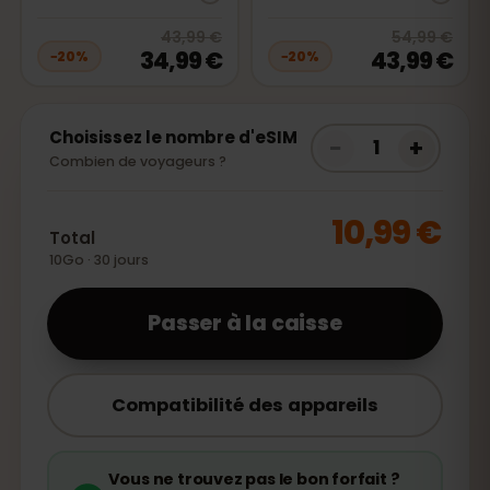
20
% off, was
43,99 €
, now
34,99
20
% 
43,99 €
54,99 €
34,99 €
43,99 €
−
20
%
−
20
%
Choisissez le nombre d'eSIM
−
+
1
Combien de voyageurs ?
10,99 €
Total
10Go · 30 jours
Passer à la caisse
Compatibilité des appareils
Vous ne trouvez pas le bon forfait ?