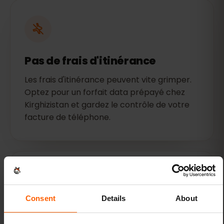
Pas de frais d'itinérance
Les frais d'itinérance peuvent vite grimper.
Optez pour un forfait data prépayé chez
Kirghizistan et gardez le contrôle de votre
facture de téléphone.
Consent
Details
About
Connectez-vous en quelques