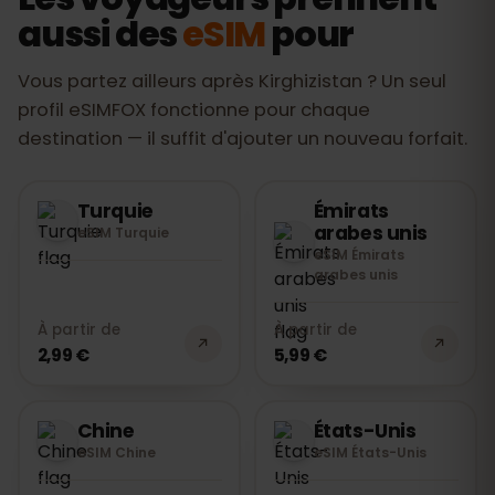
habituel ou par Internet (WhatsApp).
aussi des
eSIM
pour
Aucun autre inconvénient : rien à insérer,
rien à rendre.
Vous partez ailleurs après Kirghizistan ? Un seul
profil eSIMFOX fonctionne pour chaque
destination — il suffit d'ajouter un nouveau forfait.
Turquie
Émirats
arabes unis
eSIM Turquie
eSIM Émirats
arabes unis
À partir de
À partir de
2,99 €
5,99 €
Chine
États-Unis
eSIM Chine
eSIM États-Unis