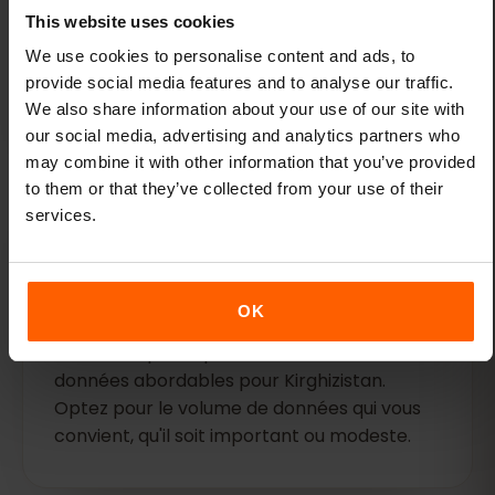
clics
This website uses cookies
Activez votre eSIM avant votre vol : vos
We use cookies to personalise content and ads, to
données seront prêtes à l'emploi dès votre
provide social media features and to analyse our traffic.
atterrissage.
We also share information about your use of our site with
our social media, advertising and analytics partners who
may combine it with other information that you’ve provided
to them or that they’ve collected from your use of their
services.
Formules flexibles
OK
Choisissez parmi plusieurs forfaits de
données abordables pour Kirghizistan.
Optez pour le volume de données qui vous
convient, qu'il soit important ou modeste.