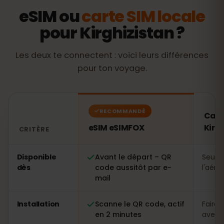
eSIM ou
carte SIM locale
pour Kirghizistan ?
Les deux te connectent : voici leurs différences
pour ton voyage.
RECOMMANDÉ
Cart
eSIM eSIMFOX
Kirg
CRITÈRE
Comparatif : une eSIM eSIMFOX face à une carte SIM loc
Disponible
Avant le départ – QR
Seule
dès
code aussitôt par e-
l'aéro
mail
Installation
Scanne le QR code, actif
Faire 
en 2 minutes
avec p