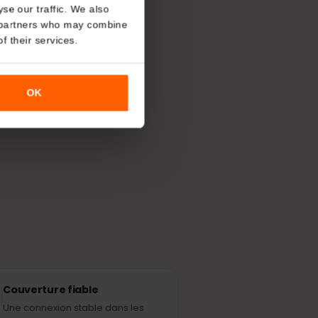
About
n
eSIM
en
o analyse our traffic. We also
nalytics partners who may combine
r use of their services.
aire le plus
sées par les
OK