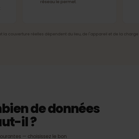
e du
4G/LTE et 5G
Internet mobile rapide là où le
réseau le permet.
ment
sse et la couverture réelles dépendent du lieu, de l'appareil et de l