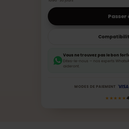
Total
10Go · 30 jours
Pas
Compati
Vous ne trouvez pas le bo
Dites-le-nous — nos experts
aideront.
MODES DE PAIEMENT
★★