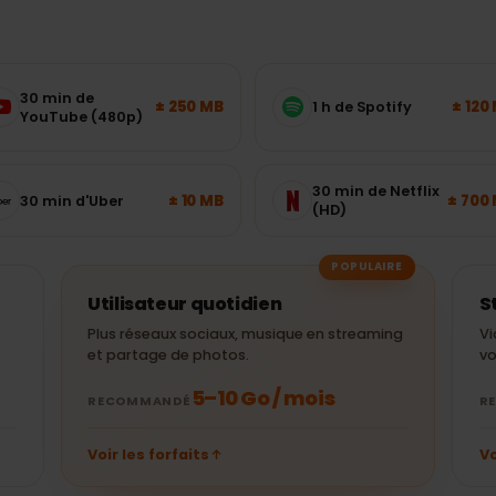
ombien de données
aut-il ?
s courantes — choisissez le bon
30 min de
± 250 MB
1 h de Spotify
YouTube (480p)
30 min de Netflix
± 10 MB
30 min d'Uber
(HD)
POPULAIRE