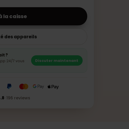
35,99 €
ser à la caisse
bilité des appareils
n forfait ?
Discuter maintenant
 WhatsApp 24/7 vous
★★★
4.8
·
196
reviews