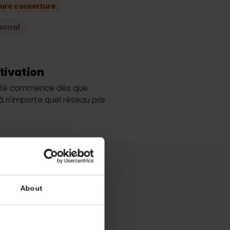
quement
Meilleure couverture
Personal
 d'activation
e validité commence dès que
necte à n'importe quel réseau pris