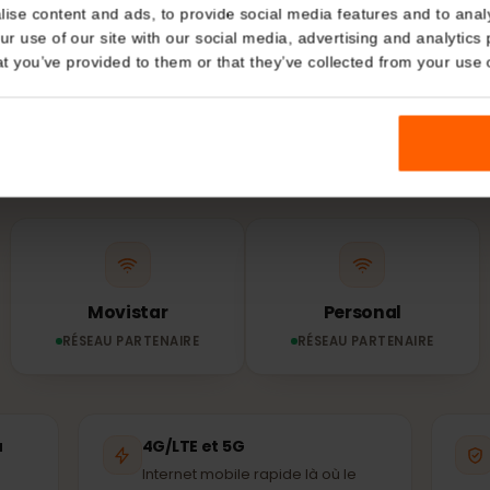
Details
RÉSEAU & COUVERTURE
réseau utilise to
kies
Argentine ?
nalise content and ads, to provide social media features and t
 your use of our site with our social media, advertising and a
n that you’ve provided to them or that they’ve collected from you
n eSIM se connecte automatiquement au réseau parten
issant disponible – les mêmes antennes que celles utili
habitants.
Movistar
Personal
RÉSEAU PARTENAIRE
RÉSEAU PARTENAIRE