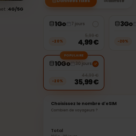
Données fixes
Illimi
ternet :
4G/5G
1Go
7 jours
20
% off, 
5,99 €
4,99 €
−
20
%
−
2
POPULAIRE
10Go
30 jours
20
% off, 
44,99 €
35,99 €
−
20
%
Choisissez le nombre d'eSIM
Combien de voyageurs ?