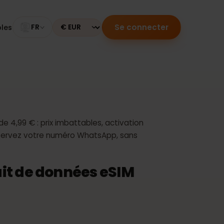
Se connecter
mpatibles
FR
Currency
ne
artir de 4,99 € : prix imbattables, activation
l. Conservez votre numéro WhatsApp, sans
orfait de données eSIM