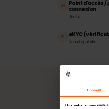
Argentine
Point d'accès
connexion
Illimité
eKYC (vérific
Non obligatoire