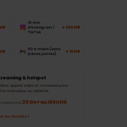
15 min
± 120 MB
± 300 MB
d'Instagram /
TikTok
50 e-mails (sans
± 700 MB
± 10 MB
pièces jointes)