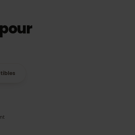
IM pour
ompatibles
plan