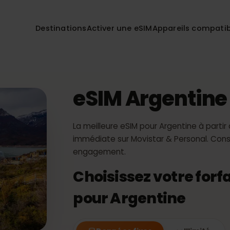
Destinations
Activer une eSIM
Appareils co
eSIM Argenti
La meilleure eSIM pour Argentine à p
immédiate sur Movistar & Persona
engagement.
Choisissez votre f
pour Argentine