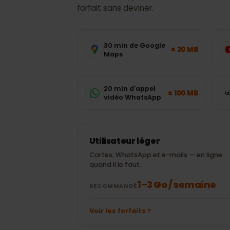
CONSOMMATION DE DONNÉES
Argentine
: c
mobiles vous f
Estimations typiques des application
forfait sans deviner.
30 min de Google
± 20 MB
Maps
20 min d'appel
± 100 MB
vidéo WhatsApp