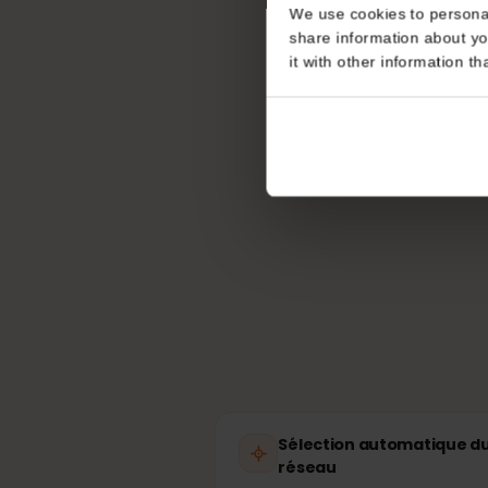
Consent
Quel 
This website uses coo
We use cookies to perso
share information about
it with other informatio
To
pu