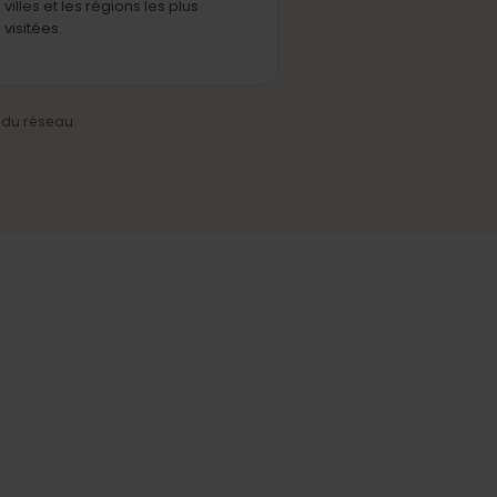
Couverture fiable
Une connexion stable dans les
villes et les régions les plus
visitées.
a charge du réseau.