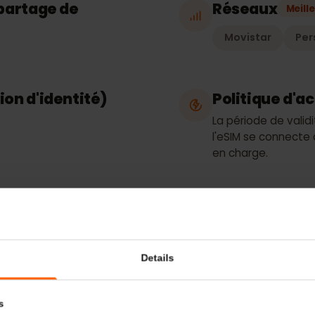
Données uni
 / partage de
Réseaux
Movistar
ation d'identité)
Politique
La période d
l'eSIM se con
en charge.