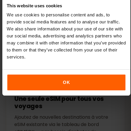
This website uses cookies
Formules flexibles
We use cookies to personalise content and ads, to
Choisissez parmi plusieurs forfaits de
provide social media features and to analyse our traffic.
données abordables pour Îles Caïmans.
We also share information about your use of our site with
Optez pour le volume de données qui vous
our social media, advertising and analytics partners who
convient, qu'il soit important ou modeste.
may combine it with other information that you’ve provided
to them or that they’ve collected from your use of their
services.
OK
Une seule eSIM pour tous vos
voyages
Ajoutez de nouvelles destinations à votre
eSIM existante via le tableau de bord