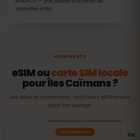
eSIMFOX — pas besoin d'acheter de
nouvelles eSIM.
COMPARATIF
eSIM ou
carte SIM locale
pour Îles Caïmans ?
Les deux te connectent : voici leurs différences
pour ton voyage.
RECOMMANDÉ
Carte