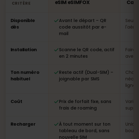
eSIM eSIMFOX
Caï
CRITÈRE
Comparatif : une eSIM eSIMFOX face à une carte SIM lo
Disponible
Avant le départ – QR
Seule
dès
code aussitôt par e-
l'aéro
mail
Installation
Scanne le QR code, actif
Faire 
en 2 minutes
avec p
Ton numéro
Reste actif (Dual-SIM) –
Chang
habituel
joignable par SMS
néces
ligne
Coût
Prix de forfait fixe, sans
Variab
frais de roaming
suppl
Recharger
À tout moment sur ton
Uniqu
tableau de bord, sans
boutiq
nouvelle SIM