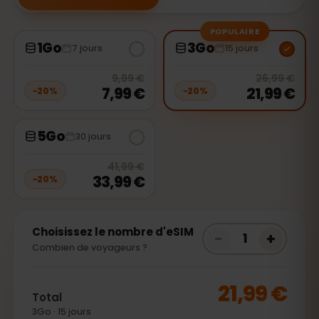
POPULAIRE
1Go
3Go
7 jours
15 jours
20
% off, was
9,99 €
, now
7,99 €
20
% 
9,99 €
26,99 €
7,99 €
21,99 €
−
20
%
−
20
%
5Go
30 jours
20
% off, was
41,99 €
, now
33,99
41,99 €
33,99 €
−
20
%
Choisissez le nombre d'eSIM
−
+
1
Combien de voyageurs ?
21,99 €
Total
3Go · 15 jours