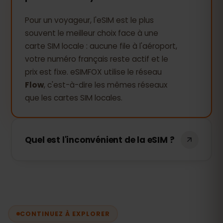
Pour un voyageur, l'eSIM est le plus
souvent le meilleur choix face à une
carte SIM locale : aucune file à l'aéroport,
votre numéro français reste actif et le
prix est fixe. eSIMFOX utilise le réseau
Flow
, c'est-à-dire les mêmes réseaux
que les cartes SIM locales.
Quel est l'inconvénient de la eSIM ?
Le seul prérequis : un téléphone
compatible eSIM et déverrouillé (iPhone
XS et plus récents, Samsung Galaxy
S20+, Google Pixel 3+, etc.). L'eSIM
CONTINUEZ À EXPLORER
eSIMFOX est une eSIM data — vos appels