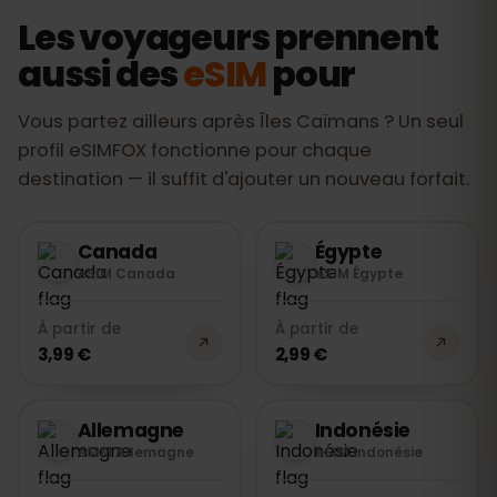
et SMS passent par votre numéro
Les voyageurs prennent
habituel ou par Internet (WhatsApp).
aussi des
eSIM
pour
Aucun autre inconvénient : rien à insérer,
rien à rendre.
Vous partez ailleurs après Îles Caïmans ? Un seul
profil eSIMFOX fonctionne pour chaque
destination — il suffit d'ajouter un nouveau forfait.
Canada
Égypte
eSIM Canada
eSIM Égypte
À partir de
À partir de
3,99 €
2,99 €
Allemagne
Indonésie
eSIM Allemagne
eSIM Indonésie