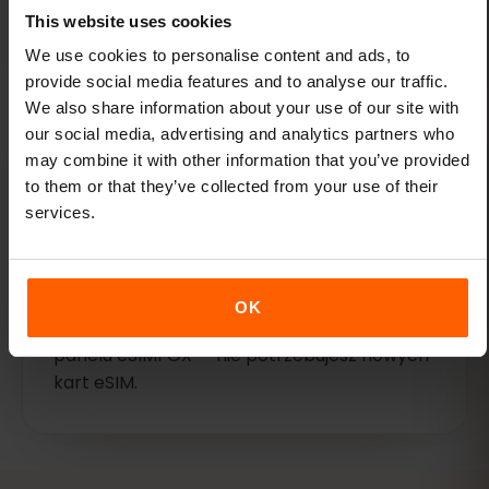
lub większą.
This website uses cookies
We use cookies to personalise content and ads, to
provide social media features and to analyse our traffic.
We also share information about your use of our site with
our social media, advertising and analytics partners who
may combine it with other information that you’ve provided
to them or that they’ve collected from your use of their
services.
Jedna karta eSIM na wszystkie
podróże
Dodaj nowe miejsca docelowe do swojej
OK
obecnej karty eSIM za pośrednictwem
panelu eSIMFOX — nie potrzebujesz nowych
kart eSIM.