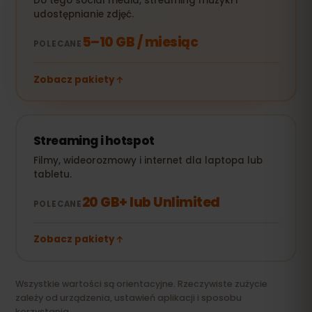
Do tego social media, streaming muzyki i
udostępnianie zdjęć.
5–10 GB / miesiąc
POLECANE
Zobacz pakiety
Streaming i hotspot
Filmy, wideorozmowy i internet dla laptopa lub
tabletu.
20 GB+ lub Unlimited
POLECANE
Zobacz pakiety
Wszystkie wartości są orientacyjne. Rzeczywiste zużycie
zależy od urządzenia, ustawień aplikacji i sposobu
korzystania.