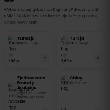
Wybierasz się gdzieś po Kajmany? Jeden profil
eSIMFOX działa w każdym miejscu — po prostu
dodaj nowy plan.
Tunezja
Turcja
eSIM Tunezja
eSIM Turcja
Od
Od
1,99 €
2,99 €
Zjednoczone
Chiny
Emiraty
eSIM Chiny
Arabskie
eSIM Zjednoczone
Emiraty Arabskie
Od
Od