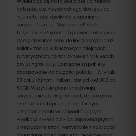
Wybierając się na rajskie plaże Kajmanów,
potrzebujesz niezawodnego dostępu do
internetu, aby dzielić się wrażeniami i
korzystać z map. Najlepsza eSIM dla
turystów na Kajmanach powinna oferować
dobry stosunek ceny do ilości danych oraz
solidny zasięg w kluczowych miejscach
turystycznych, takich jak Seven Mile Beach
czy Stingray City. Dostępne są pakiety
dopasowane do długości pobytu - 7, 14 lub
30 dni, z różnymi limitami danych od 3GB do
50GB. Wszystkie plany umożliwiają
korzystanie z funkcji hotspot, dzięki czemu
możesz udostępniać internet innym
urządzeniom lub współpodróżującym.
Prędkość 4G w sieci Flow zapewnia płynne
przeglądanie stron, korzystanie z nawigacji i
przesyłanie zdjęć. Pamiętaj, że wybierając