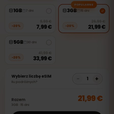
POPULARNE
1GB
3GB
7 dni
15 dni
20
% off, was
9,99 €
, now
7,99 €
20
% 
9,99 €
26,99 €
7,99 €
21,99 €
−
20
%
−
20
%
5GB
30 dni
20
% off, was
41,99 €
, now
33,99
41,99 €
33,99 €
−
20
%
Wybierz liczbę eSIM
−
+
1
Ilu podróżnych?
21,99 €
Razem
3GB · 15 dni