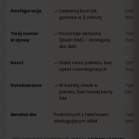
Konfiguracja
Zeskanuj kod QR,
Kolejk
gotowe w 2 minuty
dowo
Twój numer
Pozostaje aktywny
Trzeb
krajowy
(Dual-SIM) – dostępny
numer 
dla SMS
Koszt
Stała cena pakietu, bez
Zmien
opłat roamingowych
turys
Doładowanie
W każdej chwili w
Tylko 
panelu, bez nowej karty
lub apl
SIM
Idealna dla
Podróżnych z telefonem
Telef
obsługującym eSIM
bardz
Dla większości podróżnych eSIM to
szybszy i tańszy