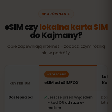
PORÓWNANIE
eSIM czy
lokalna karta SIM
do Kajmany?
Obie zapewniają internet – zobacz, czym różnią
się w podróży.
POLECANE
Loka
eSIM od eSIMFOX
Kaj
KRYTERIUM
Porównanie: eSIM od eSIMFOX kontra lokalna karta SI
Dostępna od
Jeszcze przed wyjazdem
Dopier
– kod QR od razu e-
lotnis
mailem