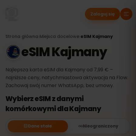
Zaloguj się
Strona główna
›
Miejsca docelowe
›
eSIM Kajmany
eSIM Kajmany
Najlepsza karta eSIM dla Kajmany od 7,99 € –
najniższe ceny, natychmiastowa aktywacja na Flow.
Zachowaj swój numer WhatsApp, bez umowy.
Wybierz eSIM z danymi
komórkowymi dla Kajmany
Dane stałe
Nieograniczony