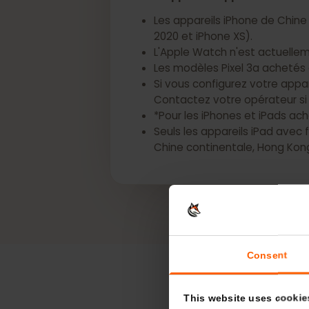
*Les appareils Apple suivant
Les appareils iPhone de Chi
2020 et iPhone XS).
L'Apple Watch n'est actue
Les modèles Pixel 3a acheté
Si vous configurez votre app
Contactez votre opérateur 
*Pour les iPhones et iPads 
Seuls les appareils iPad av
Chine continentale, Hong 