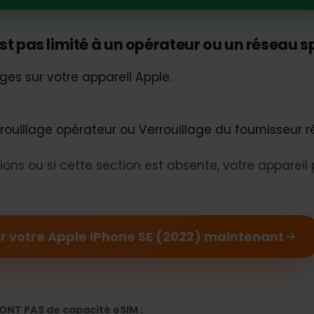
Phone SE (2022) devrait prendre en
'est pas limité à un opérateur ou un rése
glages sur votre appareil Apple.
ns.
errouillage opérateur ou Verrouillage du fourniss
mations ou si cette section est absente, votre appa
our votre Apple iPhone SE (2022) maintenan