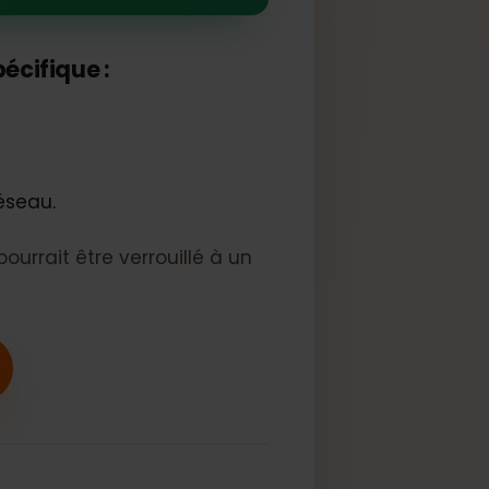
 charge l'eSIM
au spécifique :
eur réseau.
reil pourrait être verrouillé à un
t