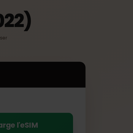
(2022)
 utiliser
.
2)