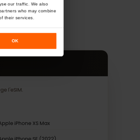
About
o analyse our traffic. We also
s
nalytics partners who may combine
r use of their services.
es.
OK
n charge l'eSIM.