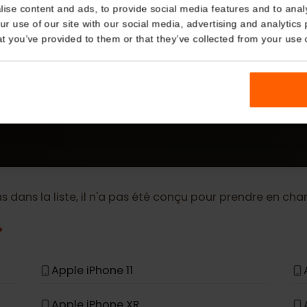
Details
kies
PLUS
nalise content and ads, to provide social media features and t
eSIM Device
 your use of our site with our social media, advertising and a
n that you’ve provided to them or that they’ve collected from you
Our eSIM cards also work with the following devic
pas dans la liste, il n'a pas été conçu pour prendre e