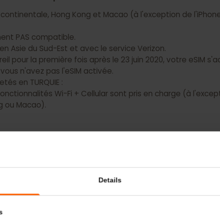
s N'ONT PAS de capacité eSIM :
ne continentale, Hong Kong et Macao (à l'exception de l'iP
llement PAS compatible.
s en Asie du Sud-Est et avec le service Verizon.
areil pour la première fois après le 23 juin 2020, votre eSI
si vous n'avez pas l'eSIM activée.
achetés en TURQUIE :
ec fonctionnalités Wi-Fi + Cellular sont pris en charge (à
Kong ou Macao).