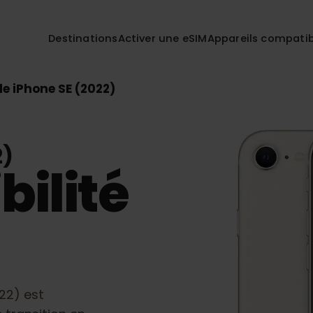
Destinations
Activer une eSIM
Appareils co
pple iPhone SE (2022)
22)
bilité
(2022)
est