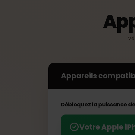
Ap
Appareils compat
Débloquez la puissance 