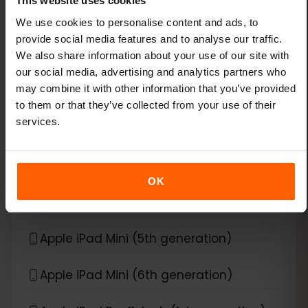
This website uses cookies
Apple iPad (8th generation)
We use cookies to personalise content and ads, to
provide social media features and to analyse our traffic.
Apple iPad (9th generation)
We also share information about your use of our site with
our social media, advertising and analytics partners who
may combine it with other information that you’ve provided
Apple iPad Air (3rd generation)
to them or that they’ve collected from your use of their
services.
Apple iPad Air (4th generation)
Apple iPad Air (5th generation)
OK
Apple iPad Air (6th generation)
Apple iPad Mini (5th generation)
Apple iPad Mini (6th generation)