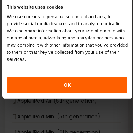
Apple iPad (7th generation)
This website uses cookies
We use cookies to personalise content and ads, to
Apple iPad (8th generation)
provide social media features and to analyse our traffic.
We also share information about your use of our site with
Apple iPad (9th generation)
our social media, advertising and analytics partners who
may combine it with other information that you’ve provided
to them or that they’ve collected from your use of their
Apple iPad Air (3rd generation)
services.
Apple iPad Air (4th generation)
Apple iPad Air (5th generation)
OK
Apple iPad Air (6th generation)
Apple iPad Mini (5th generation)
Apple iPad Mini (6th generation)