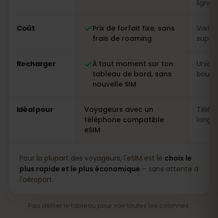
ligne
Coût
Prix de forfait fixe, sans
Variab
frais de roaming
suppl
Recharger
À tout moment sur ton
Uniqu
tableau de bord, sans
boutiq
nouvelle SIM
Idéal pour
Voyageurs avec un
Télép
téléphone compatible
longs 
eSIM
Pour la plupart des voyageurs, l'eSIM est le
choix le
plus rapide et le plus économique
– sans attente à
l'aéroport.
Fais défiler le tableau pour voir toutes les colonnes.