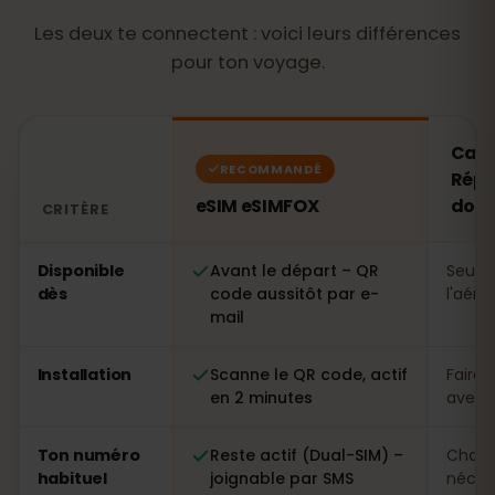
Les deux te connectent : voici leurs différences
pour ton voyage.
Cart
RECOMMANDÉ
Répu
eSIM eSIMFOX
domi
CRITÈRE
Comparatif : une eSIM eSIMFOX face à une carte SIM l
Disponible
Avant le départ – QR
Seule
dès
code aussitôt par e-
l'aéro
mail
Installation
Scanne le QR code, actif
Faire 
en 2 minutes
avec p
Ton numéro
Reste actif (Dual-SIM) –
Chang
habituel
joignable par SMS
néces