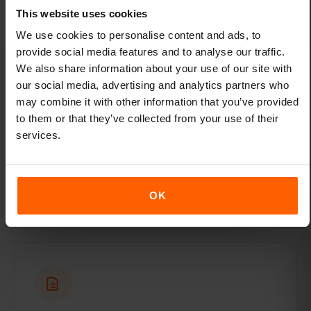
This website uses cookies
We use cookies to personalise content and ads, to
provide social media features and to analyse our traffic.
We also share information about your use of our site with
our social media, advertising and analytics partners who
Formules flexibles
may combine it with other information that you’ve provided
to them or that they’ve collected from your use of their
Choisissez parmi plusieurs forfaits de
services.
données abordables pour République
dominicaine. Optez pour le volume de
données qui vous convient, qu'il soit
important ou modeste.
OK