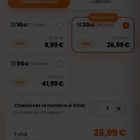
Données fixes
Illimité
POPULAIRE
1Go
3Go
7 jours
15 jours
20
% off, was
11,99 €
, now
9,99 €
20
% 
11,99 €
33,99 €
9,99 €
26,99 €
−
20
%
−
20
%
5Go
30 jours
20
% off, was
51,99 €
, now
41,99 
51,99 €
41,99 €
−
20
%
Choisissez le nombre d'eSIM
−
+
1
Combien de voyageurs ?
26,99 €
Total