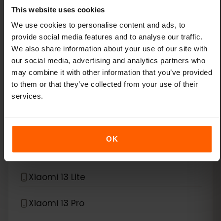
This website uses cookies
Google Pixel 9 Pro Fold
We use cookies to personalise content and ads, to
provide social media features and to analyse our traffic.
Google Pixel 9 Pro XL
We also share information about your use of our site with
our social media, advertising and analytics partners who
Google Pixel Fold
may combine it with other information that you’ve provided
to them or that they’ve collected from your use of their
*
eSIM compatible avec
Xiaomi
services.
Xiaomi 12T Pro
OK
Xiaomi 13
Xiaomi 13 Lite
Xiaomi 13 Pro