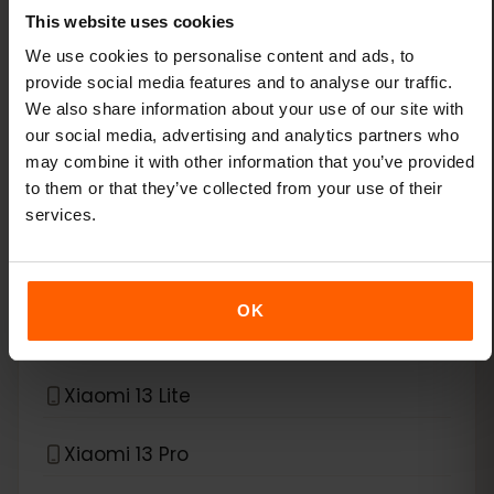
This website uses cookies
Google Pixel 9 Pro Fold
We use cookies to personalise content and ads, to
provide social media features and to analyse our traffic.
Google Pixel 9 Pro XL
We also share information about your use of our site with
our social media, advertising and analytics partners who
Google Pixel Fold
may combine it with other information that you’ve provided
to them or that they’ve collected from your use of their
*
eSIM compatible avec
Xiaomi
services.
Xiaomi 12T Pro
OK
Xiaomi 13
Xiaomi 13 Lite
Xiaomi 13 Pro