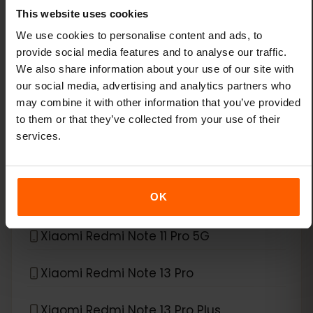
Xiaomi 13T Pro
This website uses cookies
We use cookies to personalise content and ads, to
Xiaomi 14
provide social media features and to analyse our traffic.
We also share information about your use of our site with
Xiaomi 14 Pro
our social media, advertising and analytics partners who
may combine it with other information that you’ve provided
to them or that they’ve collected from your use of their
Xiaomi 14T
services.
Xiaomi 14T Pro
Xiaomi 15
OK
Xiaomi Redmi Note 11 Pro 5G
Xiaomi Redmi Note 13 Pro
Xiaomi Redmi Note 13 Pro Plus