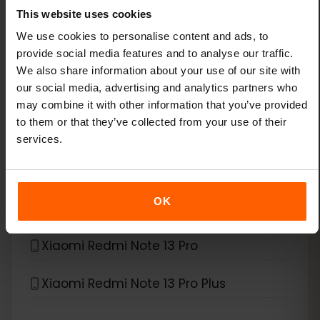
This website uses cookies
Xiaomi 14
We use cookies to personalise content and ads, to
provide social media features and to analyse our traffic.
Xiaomi 14 Pro
We also share information about your use of our site with
our social media, advertising and analytics partners who
Xiaomi 14T
may combine it with other information that you’ve provided
to them or that they’ve collected from your use of their
Xiaomi 14T Pro
services.
Xiaomi 15
OK
Xiaomi Redmi Note 11 Pro 5G
Xiaomi Redmi Note 13 Pro
Xiaomi Redmi Note 13 Pro Plus