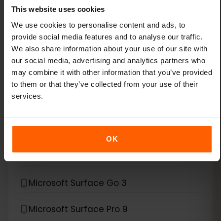
This website uses cookies
Lenovo ThinkPad X1 Nano
We use cookies to personalise content and ads, to
provide social media features and to analyse our traffic.
Lenovo ThinkPad X1 Titanium Yoga 2-in-1
We also share information about your use of our site with
our social media, advertising and analytics partners who
Lenovo ThinkPad X12 Detachable
may combine it with other information that you’ve provided
to them or that they’ve collected from your use of their
services.
*
eSIM compatible avec
Microsoft
Microsoft Surface Duo
OK
Microsoft Surface Duo 2
Microsoft Surface Go 3
Microsoft Surface Pro 9