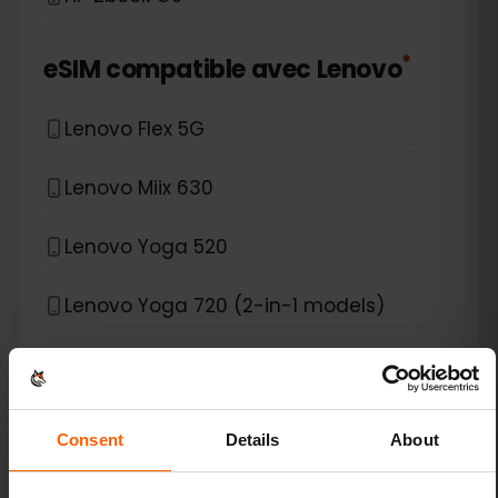
*
eSIM compatible avec
Lenovo
Lenovo Flex 5G
Lenovo Miix 630
Lenovo Yoga 520
Lenovo Yoga 720 (2-in-1 models)
Lenovo Yoga C630
Lenovo ThinkPad X1 Carbon Gen 9
Consent
Details
About
Lenovo ThinkPad X1 Fold