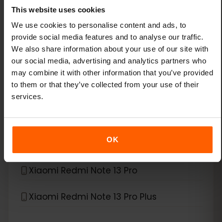
This website uses cookies
Xiaomi 14
We use cookies to personalise content and ads, to
provide social media features and to analyse our traffic.
Xiaomi 14 Pro
We also share information about your use of our site with
our social media, advertising and analytics partners who
Xiaomi 14T
may combine it with other information that you’ve provided
to them or that they’ve collected from your use of their
Xiaomi 14T Pro
services.
Xiaomi 15
OK
Xiaomi Redmi Note 11 Pro 5G
Xiaomi Redmi Note 13 Pro
Xiaomi Redmi Note 13 Pro Plus