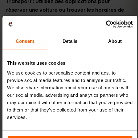
Transport : Utilisez des applications pour
réserver une voiture ou trouver les horaires de
bus en quelques clics.
Hébergement : Réservez des hôtels ou trouvez
des options d'hébergement écologiques en ligne,
Consent
Details
About
où que vous soyez sur l'île.
This website uses cookies
Conclusion
We use cookies to personalise content and ads, to
Avec eSIM FOX, profitez de São Miguel sans les
provide social media features and to analyse our traffic.
tracas des cartes SIM physiques ou des frais
We also share information about your use of our site with
our social media, advertising and analytics partners who
d'itinérance. Voyagez léger, restez connecté et
may combine it with other information that you’ve provided
rendez votre visite sur l'île verte encore plus
to them or that they’ve collected from your use of their
mémorable.
services.