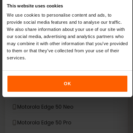
This website uses cookies
Xiaomi Redmi Note 13 Pro Plus
We use cookies to personalise content and ads, to
provide social media features and to analyse our traffic.
*
eSIM compatible con
Motorola
We also share information about your use of our site with
our social media, advertising and analytics partners who
Motorola Edge 40 Neo
may combine it with other information that you’ve provided
to them or that they’ve collected from your use of their
services.
Motorola Edge 40 Pro
Motorola Edge 50
OK
Motorola Edge 50 Fusion
Motorola Edge 50 Neo
Motorola Edge 50 Pro