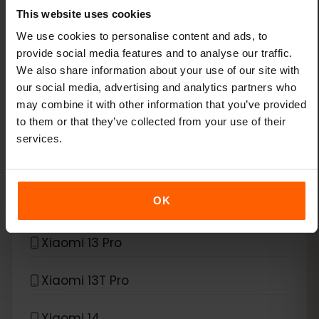
Google Pixel 9 Pro XL
This website uses cookies
We use cookies to personalise content and ads, to
Google Pixel Fold
provide social media features and to analyse our traffic.
We also share information about your use of our site with
*
eSIM compatible con
Xiaomi
our social media, advertising and analytics partners who
may combine it with other information that you’ve provided
to them or that they’ve collected from your use of their
Xiaomi 12T Pro
services.
Xiaomi 13
OK
Xiaomi 13 Lite
Xiaomi 13 Pro
Xiaomi 13T Pro
Xiaomi 14