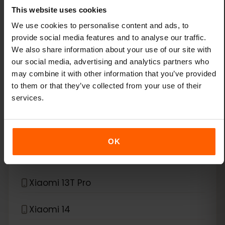
This website uses cookies
Google Pixel Fold
We use cookies to personalise content and ads, to
provide social media features and to analyse our traffic.
*
eSIM compatible con
Xiaomi
We also share information about your use of our site with
our social media, advertising and analytics partners who
may combine it with other information that you’ve provided
Xiaomi 12T Pro
to them or that they’ve collected from your use of their
services.
Xiaomi 13
Xiaomi 13 Lite
OK
Xiaomi 13 Pro
Xiaomi 13T Pro
Xiaomi 14