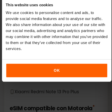
This website uses cookies
Xiaomi 14 Pro
We use cookies to personalise content and ads, to
provide social media features and to analyse our traffic.
Xiaomi 14T
We also share information about your use of our site with
our social media, advertising and analytics partners who
may combine it with other information that you’ve provided
Xiaomi 14T Pro
to them or that they’ve collected from your use of their
services.
Xiaomi 15
Xiaomi Redmi Note 11 Pro 5G
OK
Xiaomi Redmi Note 13 Pro
Xiaomi Redmi Note 13 Pro Plus
*
eSIM compatible con
Motorola