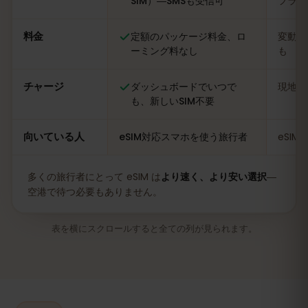
SIM）―SMSも受信可
フライ
料金
定額のパッケージ料金、ロ
変動あ
ーミング料なし
も
チャージ
ダッシュボードでいつで
現地の
も、新しいSIM不要
向いている人
eSIM対応スマホを使う旅行者
eSI
多くの旅行者にとって eSIM は
より速く、より安い選択
―
空港で待つ必要もありません。
表を横にスクロールすると全ての列が見られます。