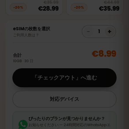
20
% off, was
€35.99
, now
€28.9
20
% 
€35.99
€44.99
€28.99
€35.99
−
20
%
−
20
%
eSIMの枚数を選択
−
+
1
ご利用人数は？
€8.99
合計
10GB · 30 日
「チェックアウト」へ進む
対応デバイス
ぴったりのプランが見つかりませんか？
お知らせください — 24時間対応のWhatsAppエ