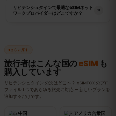
スマートフォンの設定でeSIMに対応してい
リヒテンシュタインで最適なeSIMネット
るかどうかを確認してください。また、端
ワークプロバイダーはどこですか？
末がキャリアにロックされていないことを
確認する必要があります。
私たちのeSIMは、リヒテンシュタインで最
適なネットワーク（Telecom AG, Orange
を含む）に接続し、高速で信頼性の高いイ
ンターネット接続を提供します。
さらに探す
旅行者はこんな国の
eSIM
も
購入しています
リヒテンシュタイン の次はどこへ？ eSIMFOX のプロ
ファイル 1 つであらゆる旅先に対応 — 新しいプランを
追加するだけです。
中国
アメリカ合衆国