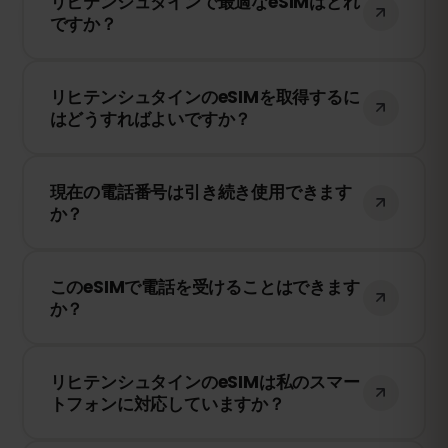
リヒテンシュタインで最適なeSIMはどれ
ヒテンシュタインで動作します。私たちは
ですか？
現地の最良のネットワークプロバイダーと
提携し、高品質なインターネット接続を提
eSIMFOXは各国の最も信頼できるモバイル
供します。
リヒテンシュタインのeSIMを取得するに
ネットワークのみを利用するため、最適な
はどうすればよいですか？
eSIMサービスです。
当社のウェブサイトにアクセスし、希望の
現在の電話番号は引き続き使用できます
プランを選択して、eSIMのインストール手
か？
順に従ってください。
はい、現在のSIMカードは引き続き有効で
このeSIMで電話を受けることはできます
す。ただし、ローミング料金が発生する可
か？
能性があるため、WhatsAppなどのアプリ
を使用することをお勧めします。
eSIMFOXはデータ専用のeSIMです。ただ
リヒテンシュタインのeSIMは私のスマー
し、WhatsApp、FaceTime、Skypeなどの
トフォンに対応していますか？
アプリを使用して通話できます。