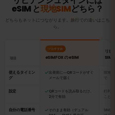
リヒテンシュタインには
eSIM と
現地SIM
どちら？
どちらもネットにつながります。旅行での違いはこち
ら。
おすすめ
リヒ
eSIMFOX の eSIM
SIM
項目
比較：eSIMFOX の eSIM とリヒテンシュタインの現地SIM
使えるタイミン
出発前に―QRコードがすぐ
現地に
グ
メールで届く
で
設定
QRコードを読み取るだけ、
行列に
2分で有効
ことも
自分の電話番号
そのまま有効（デュアル
SIM