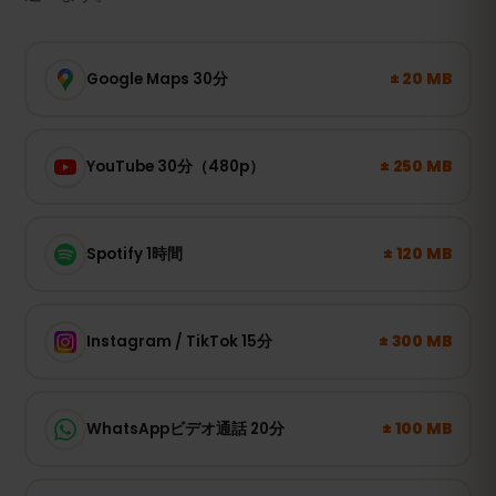
± 20 MB
Google Maps 30分
± 250 MB
YouTube 30分（480p）
± 120 MB
Spotify 1時間
± 300 MB
Instagram / TikTok 15分
± 100 MB
WhatsAppビデオ通話 20分