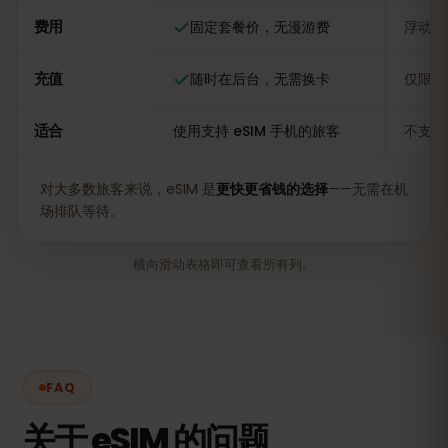
费用
固定套餐价，无漫游费
浮动，
充值
随时在后台，无需换卡
仅限当
适合
使用支持 eSIM 手机的旅客
不支持
对大多数旅客来说，eSIM 是
更快更省钱的选择
——无需在机
场排队等待。
横向滑动表格即可查看所有列。
FAQ
关于 eSIM 的问题