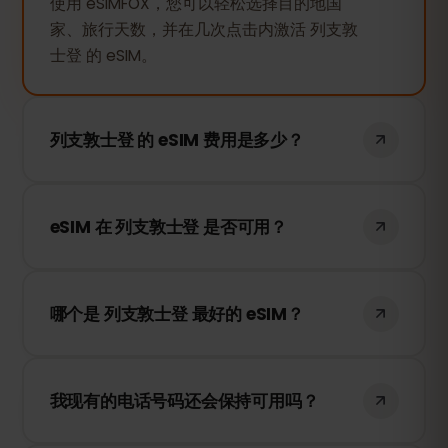
使用 eSIMFOX，您可以轻松选择目的地国
家、旅行天数，并在几次点击内激活 列支敦
士登 的 eSIM。
列支敦士登 的 eSIM 费用是多少？
列支敦士登 的 eSIM 价格取决于使用天数。
选择所需的时间，价格将立即显示。
eSIM 在 列支敦士登 是否可用？
是的，当然可以。eSIMFOX 的 eSIM 可以在
列支敦士登 使用。我们与当地最好的网络供
哪个是 列支敦士登 最好的 eSIM？
应商合作，为您提供可靠的网络连接。
eSIMFOX 仅与每个国家最强大的移动网络合
作，因此它是 eSIM 的最佳选择。
我现有的电话号码还会保持可用吗？