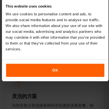
This website uses cookies
We use cookies to personalise content and ads, to
provide social media features and to analyse our traffic.
We also share information about your use of our site with
our social media, advertising and analytics partners who
只需轻点几下即可连接
may combine it with other information that you’ve provided
请在航班起飞前激活您的eSIM——下飞机后即可
to them or that they’ve collected from your use of their
services.
使用数据服务。
OK
灵活的方案
为列支敦士登选择多种经济实惠的流量套餐。根