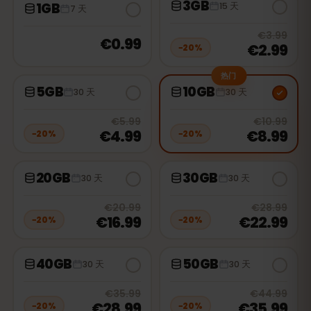
3GB
1GB
15 天
7 天
20
% 
€3.99
€0.99
€2.99
−
20
%
热门
5GB
10GB
30 天
30 天
20
% off, was
€5.99
, now
€4.99
20
% 
€5.99
€10.99
€4.99
€8.99
−
20
%
−
20
%
20GB
30GB
30 天
30 天
20
% off, was
€20.99
, now
€16.9
20
% 
€20.99
€28.99
€16.99
€22.99
−
20
%
−
20
%
40GB
50GB
30 天
30 天
20
% off, was
€35.99
, now
€28.9
20
% 
€35.99
€44.99
€28.99
€35.99
−
20
%
−
20
%