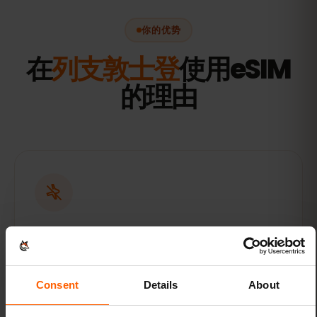
你的优势
在
列支敦士登
使用eSIM
的理由
无漫游费
漫游费用可能会迅速累积。办理列支敦士登的预
付费数据套餐，轻松掌控您的手机话费。
Consent
Details
About