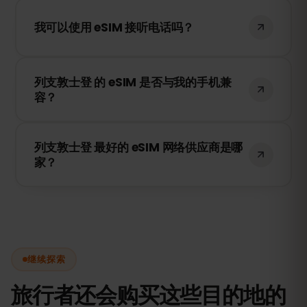
是的，您的现有 SIM 卡仍然可以使用，但可
能会产生漫游费用。建议使用 WhatsApp 或
我可以使用 eSIM 接听电话吗？
其他应用程序通过 eSIMFOX 进行通信。
eSIMFOX 仅提供数据服务，您可以使用
列支敦士登 的 eSIM 是否与我的手机兼
WhatsApp、FaceTime 或 Skype 进行通
容？
话。
请检查手机设置是否支持 eSIM，并确保您的
列支敦士登 最好的 eSIM 网络供应商是哪
设备未被运营商锁定。
家？
我们的 eSIM 可连接到 列支敦士登 的最佳网
络，包括 Telecom AG, Orange，确保您在
旅行期间获得快速、可靠的网络覆盖。
继续探索
旅行者还会购买这些目的地的