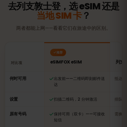
去列支敦士登，选 eSIM 还是
当地 SIM 卡
？
两者都能上网——看看它们在旅途中的区别。
推荐
eSIMFOX eSIM
列支敦
对比项
对比：eSIMFOX eSIM 与列支敦士登当地 SIM 卡
何时可用
出发前——二维码即刻邮件送
抵达后
达
设置
扫描二维码，2 分钟激活
排队办
原有号码
保持可用（双卡）——可接收
需换卡
短信