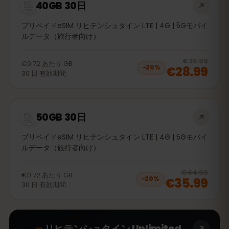
40GB 30日
プリペイドeSIM リヒテンシュタイン LTE | 4G | 5Gモバイ
ルデータ（旅行者向け）
20
% 
€35.99
€0.72
あたり
GB
€28.99
−
20
%
30
日
有効期間
50GB 30日
プリペイドeSIM リヒテンシュタイン LTE | 4G | 5Gモバイ
ルデータ（旅行者向け）
20
% 
€44.99
€0.72
あたり
GB
€35.99
−
20
%
30
日
有効期間
∞
リヒテンシュタイン Unlimited