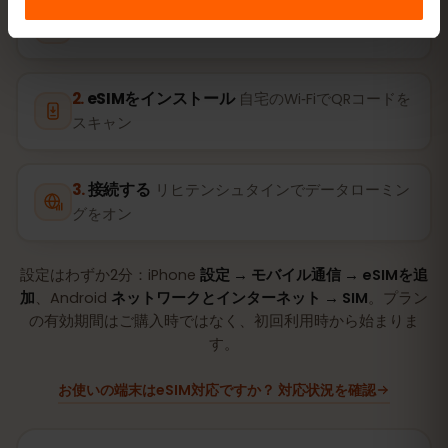
プランを購入
QRコードをすぐメールで
eSIMをインストール
自宅のWi‑FiでQRコードを
スキャン
接続する
リヒテンシュタインでデータローミン
グをオン
設定はわずか2分：iPhone
設定 → モバイル通信 → eSIMを追
加
、Android
ネットワークとインターネット → SIM
。プラン
の有効期間はご購入時ではなく、初回利用時から始まりま
す。
お使いの端末はeSIM対応ですか？ 対応状況を確認