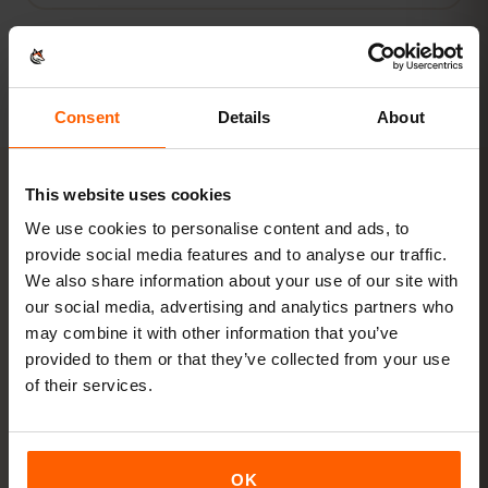
数値はすべて目安です。実際の使用量は端末やアプリの設定、使い方
によって異なります。
Consent
Details
About
This website uses cookies
アクティベーション
We use cookies to personalise content and ads, to
provide social media features and to analyse our traffic.
リヒテンシュタインのeSIM
We also share information about your use of our site with
を
3ステップ
で有効化
our social media, advertising and analytics partners who
may combine it with other information that you’ve
provided to them or that they’ve collected from your use
数分で準備完了。物理SIMカードは不要です。
of their services.
OK