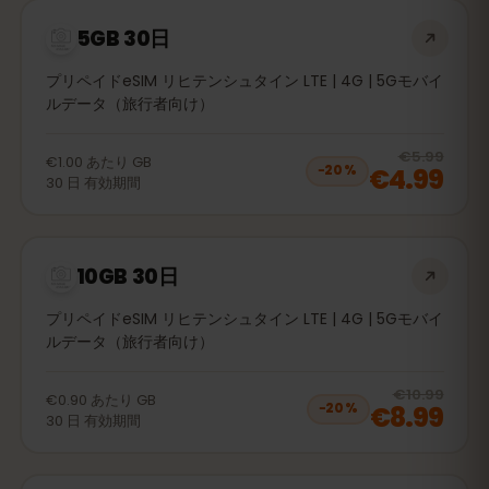
5GB 30日
プリペイドeSIM リヒテンシュタイン LTE | 4G | 5Gモバイ
ルデータ（旅行者向け）
20
% 
€5.99
€1.00
あたり
GB
€4.99
−
20
%
30
日
有効期間
10GB 30日
プリペイドeSIM リヒテンシュタイン LTE | 4G | 5Gモバイ
ルデータ（旅行者向け）
20
% 
€10.99
€0.90
あたり
GB
€8.99
−
20
%
30
日
有効期間