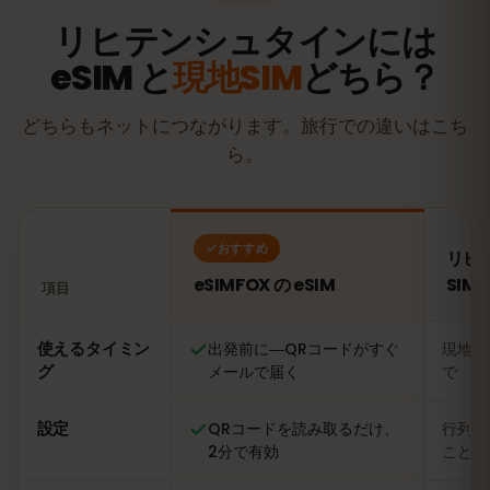
リヒテンシュタインには
eSIM と
現地SIM
どちら？
どちらもネットにつながります。旅行での違いはこち
ら。
おすすめ
リヒ
eSIMFOX の eSIM
SIM
項目
比較：eSIMFOX の eSIM とリヒテンシュタインの現地SIM
使えるタイミン
出発前に―QRコードがすぐ
現地に
グ
メールで届く
で
設定
QRコードを読み取るだけ、
行列に
2分で有効
ことも