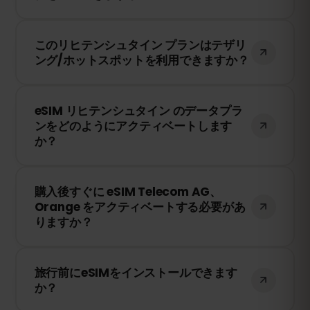
き続き接続を維持できます。
はい！eSIMを再インストールすることな
このリヒテンシュタイン プランはテザリ
く、いつでもデータを追加できます。アカ
ング/ホットスポットを利用できますか？
ウントにログインして、必要なデータ量を
選択してください。
はい！テザリングやホットスポットを利用
eSIM リヒテンシュタイン のデータプラ
して、他のデバイスとインターネット接続
ンをどのようにアクティベートします
を共有できます。ただし、速度や接続状況
か？
は現地のネットワークプロバイダーに依存
します。
購入後、QRコードを受け取ります。スマー
購入後すぐに eSIM Telecom AG、
トフォンのeSIM設定でQRコードをスキャ
Orange をアクティベートする必要があ
ンするだけで、すぐに利用できます！物理
りますか？
SIMカードの交換は不要です。
いいえ！eSIMはいつでもインストールでき
旅行前にeSIMをインストールできます
ます。ただし、Telecom AG、Orange の
か？
ネットワークに接続したときにのみ有効期
限のカウントが開始されます。