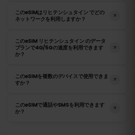
はい！旅行前にeSIMをインストールするこ
このeSIMはリヒテンシュタイン でどの
とをおすすめします。ただし、リヒテンシ
ネットワークを利用しますか？
ュタイン に到着するまでネットワークに接
続しないようにしてください。そうしない
このeSIMは、リヒテンシュタイン で利用可
と、早期に有効期限が開始されてしまいま
このeSIM リヒテンシュタイン のデータ
能な最高のネットワークに接続します。例
す。
プランで4G/5Gの速度を利用できます
えば、Telecom AG、Orange などが含ま
か？
れます。
はい！このeSIMは4G/LTEの高速データ通信
このeSIMを複数のデバイスで使用できま
を提供し、リヒテンシュタイン で5Gが利
すか？
用可能な場合は5Gにも対応しています。快
適なインターネット環境をお楽しみくださ
いいえ、eSIMは一度アクティベートする
い。
このeSIMで通話やSMSを利用できます
と、1台のデバイスにのみ紐付けられます。
か？
スマートフォンを変更する場合は、新しい
eSIMを購入する必要があります。
いいえ、このeSIMはデータ専用です。ただ
し、WhatsApp、FaceTime、Skype など