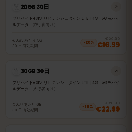
20GB 30日
プリペイドeSIM リヒテンシュタイン LTE | 4G | 5Gモバイ
ルデータ（旅行者向け）
20
% 
€20.99
€0.85
あたり
GB
€16.99
−
20
%
30
日
有効期間
30GB 30日
プリペイドeSIM リヒテンシュタイン LTE | 4G | 5Gモバイ
ルデータ（旅行者向け）
20
% 
€28.99
€0.77
あたり
GB
€22.99
−
20
%
30
日
有効期間