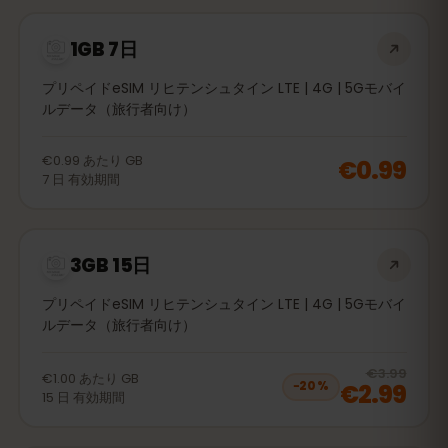
1GB 7日
プリペイドeSIM リヒテンシュタイン LTE | 4G | 5Gモバイ
ルデータ（旅行者向け）
€0.99
あたり
GB
€0.99
7
日
有効期間
3GB 15日
プリペイドeSIM リヒテンシュタイン LTE | 4G | 5Gモバイ
ルデータ（旅行者向け）
20
% 
€3.99
€1.00
あたり
GB
€2.99
−
20
%
15
日
有効期間