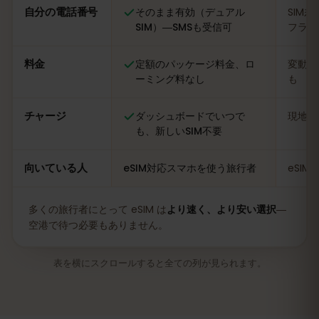
自分の電話番号
そのまま有効（デュアル
SIM
SIM）―SMSも受信可
フライ
料金
定額のパッケージ料金、ロ
変動あ
ーミング料なし
も
チャージ
ダッシュボードでいつで
現地の
も、新しいSIM不要
向いている人
eSIM対応スマホを使う旅行者
eSI
多くの旅行者にとって eSIM は
より速く、より安い選択
―
空港で待つ必要もありません。
表を横にスクロールすると全ての列が見られます。