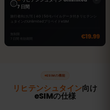
7 日間
旅行者向けLTE | 4G | 5Gモバイルデータ付きリヒテンシ
ュタインのUnlimitedプリペイドeSIM
無制限
€19.99
7
日間
有効期間
ESIMの機能
リヒテンシュタイン
向け
eSIMの仕様