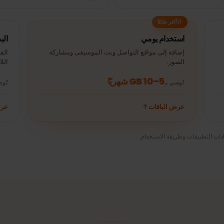
30 دقيقة YouTube
± 120 MB
± 250 MB
ساعة واحدة Spotify
(4
30 دقيقة Netflix
± 700 MB
± 10 MB
(HD)
الأكثر طلبًا
استخدام يومي
البث و
إضافة إلى مواقع التواصل وبث الموسيقى ومشاركة
الفيديو
الصور.
اللابتوب
5–10 GB شهريًا
نُوصي بـ
نُوصي بـ
عرض الباقات
عرض ال