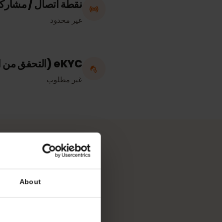
ليختنشتاين
نقطة اتصال / مشاركة الإن
غير محدود
eKYC (التحقق من الهوية)
غير مطلوب