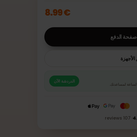
+
−
1
€ 8.99
حة الدفع
جهزة
الدردشة الآن
عة لمساعدتك.