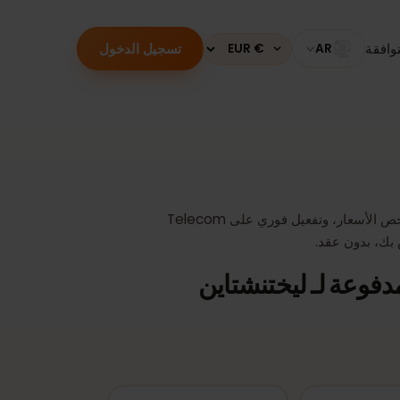
تسجيل الدخول
قة
AR
Currency
أفضل بطاقة eSIM لـ ليختنشتاين من € 0.99 – أرخص الأسعار، وتفعيل فوري على Telecom