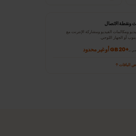
15 دقيقة
± 300 MB
Instagram /
TikTok
50 بريدًا إلكترونيًا (بدون
± 10 MB
مرفقات)
نقطة الاتصال
 ومكالمات الفيديو ومشاركة الإنترنت مع
 أو الجهاز اللوحي.
+20 GB أو غير محدود
باقات