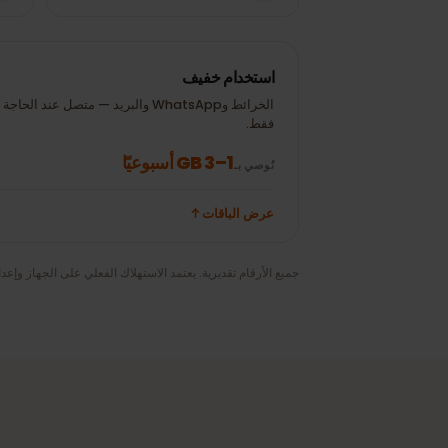
30 دقيقة Google
± 20 MB
80p)
Maps
20 دقيقة مكالمة فيديو
± 100 MB
30 دقيقة Uber
WhatsApp
استخدام خفيف
الخرائط وWhatsApp والبريد — متصل عند الحاجة
فقط.
1–3 GB أسبوعيًا
نُوصي بـ
عرض الباقات