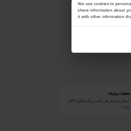
Consent
شتاين؟
This website uses coo
مها
We use cookies to perso
share information about
it with other informatio