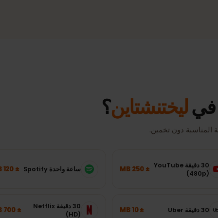
4G/LTE و5G
تغط
إنترنت جوّال سريع حيثما تدعمه الشبكة.
اتصا
زيار
تعتمد السرعة والتغطية الفعليتان على الموقع والجهاز وحمل الشبكة.
ي
ليختنشتاين
؟
سبة دون تخمين.