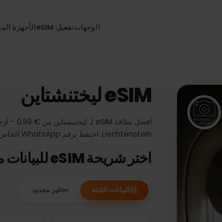
الوجهات
تفعيل eSIM
الأجهزة المتواف
eSIM ليختنشتاين
Liechtenstein. احتفظ برقم WhatsApp الخاص بك، بدون عقد.
اختر شريحة eSIM للبيانات مدفوعة لـ ليختنشتاين
البيانات الثابتة
غير محدود