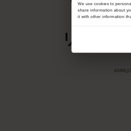
不要
Consent
This website uses coo
We use cookies to perso
share information about
it with other informatio
リヒテン
eS