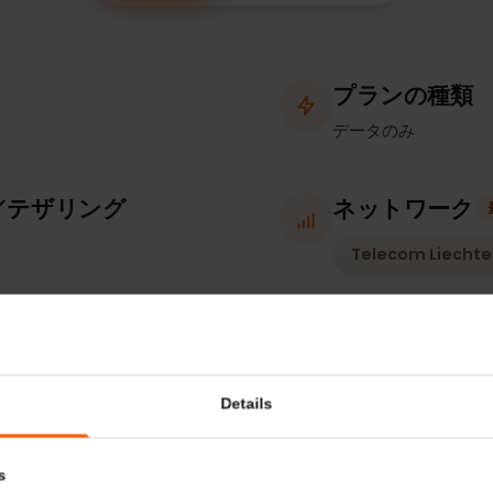
補足情報
対応デバイス
プランの
データのみ
ト／テザリング
ネットワ
Telecom L
確認）
有効化ポ