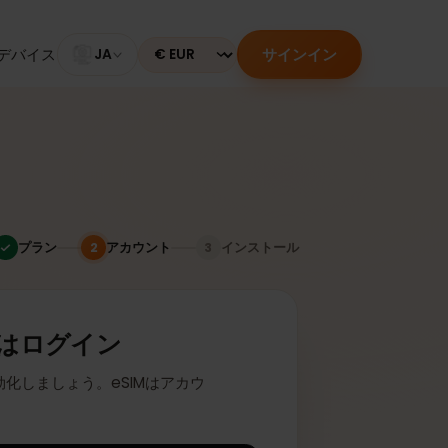
サインイン
のあるデバイス
JA
Currency
プラン
アカウント
インストール
2
3
またはログイン
座に有効化しましょう。eSIMはアカウ
ます。