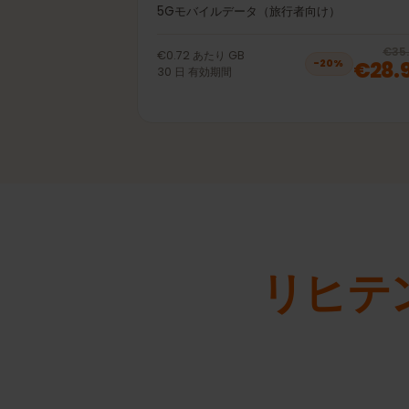
40GB 30日
プリペイドeSIM リヒテンシュタイン LTE | 
5Gモバイルデータ（旅行者向け）
€0.72
あたり
GB
€28
−
20
%
30
日
有効期間
リヒ