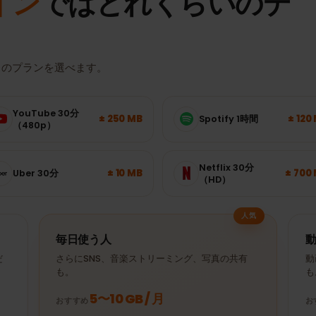
タイン
ではどれくらいの
たりのプランを選べます。
YouTube 30分
± 250 MB
Spotify 1時間
（480p）
Netflix 30分
± 10 MB
Uber 30分
（HD）