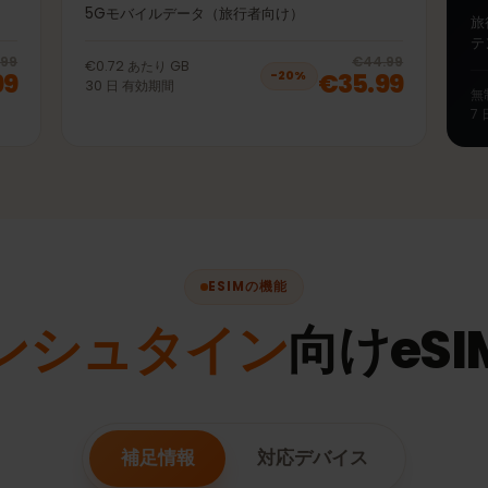
50GB 30日
4G |
プリペイドeSIM リヒテンシュタイン LTE | 4G |
5Gモバイルデータ（旅行者向け）
20
% off, was
€35.99
, now
€28.99
20
% 
€35.99
€44.99
€0.72
あたり
GB
.99
€35.99
−
20
%
30
日
有効期間
ESIMの機能
テンシュタイン
向けe