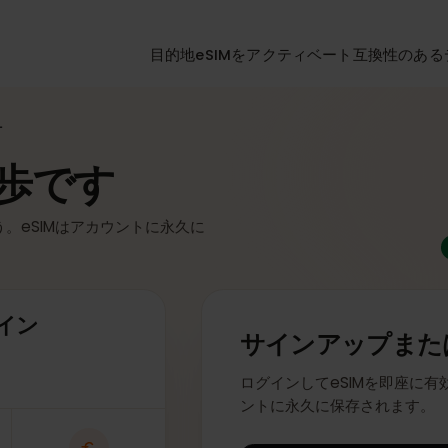
目的地
eSIMをアクティベート
互換性
会計
一歩です
ょう。eSIMはアカウントに永久に
タイン
サインアップ
ログインしてeSIMを即
ントに永久に保存され