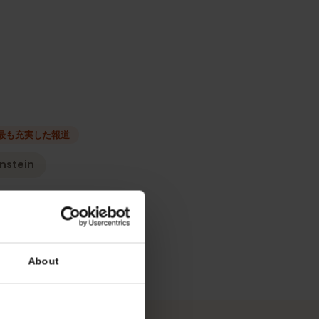
種類
ーク
最も充実した報道
iechtenstein
リシー