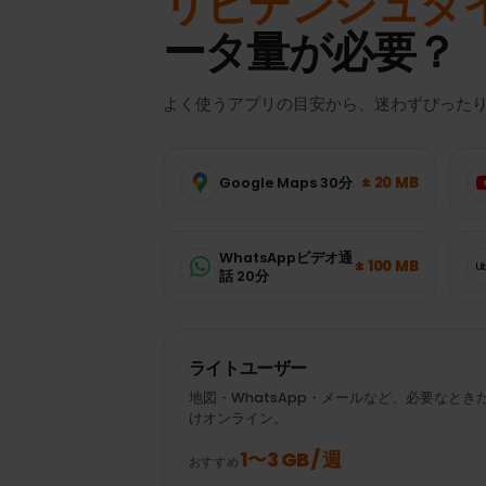
データ使用量
リヒテンシュ
ータ量が必要？
よく使うアプリの目安から、迷わずぴっ
± 20 MB
Google Maps 30分
WhatsAppビデオ通
± 100 MB
話 20分