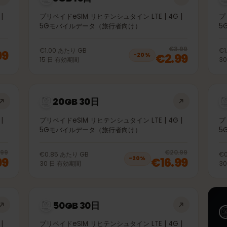
3GB 15日
4G |
プリペイドeSIM リヒテンシュタイン LTE | 4G |
5Gモバイルデータ（旅行者向け）
20
% 
€3.99
€1.00
あたり
GB
.99
€2.99
−
20
%
15
日
有効期間
20GB 30日
4G |
プリペイドeSIM リヒテンシュタイン LTE | 4G |
5Gモバイルデータ（旅行者向け）
20
% off, was
€10.99
, now
€8.99
20
% 
€10.99
€20.99
€0.85
あたり
GB
.99
€16.99
−
20
%
30
日
有効期間