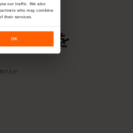
SIMが対応ネットワークに接続した時
ます。
About
o analyse our traffic. We also
nalytics partners who may combine
r use of their services.
はどの回線を
OK
す。現地の人が