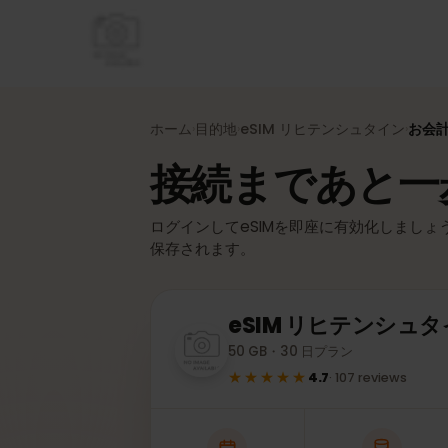
ホーム
目的地
eSIM
リヒテンシュタイン
お
›
›
›
接続まであと
ログインしてeSIMを即座に有効化しまし
保存されます。
eSIM
リヒテンシュ
50 GB・30 日プラン
★★★★★
4.7
·
107
reviews