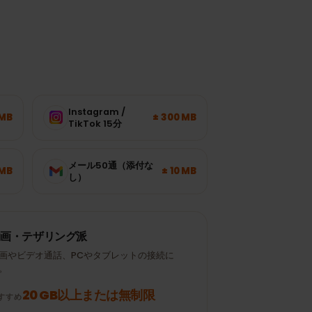
デ
Instagram /
± 120 MB
± 300 MB
TikTok 15分
メール50通（添付な
± 700 MB
± 10 MB
し）