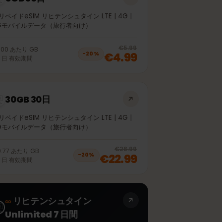
5GB 30日
プリペイドeSIM リヒテンシュタイン LTE | 4G |
5Gモバイルデータ（旅行者向け）
off, was
€3.99
, now
€2.99
20
% off, was
€5.99
€1.00
あたり
GB
€4.99
−
20
%
30
日
有効期間
30GB 30日
プリペイドeSIM リヒテンシュタイン LTE | 4G |
5Gモバイルデータ（旅行者向け）
off, was
€20.99
, now
€16.99
20
% off, was
€28.99
€0.77
あたり
GB
€22.99
−
20
%
30
日
有効期間