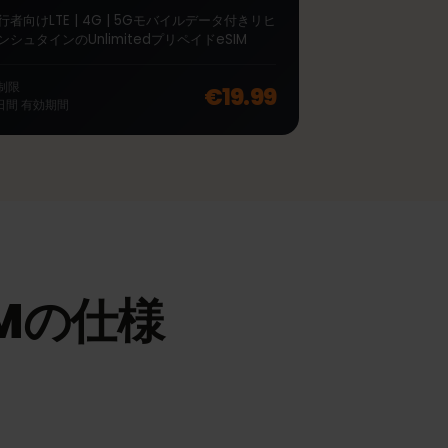
∞
リヒテンシュタイン
Unlimited 7 日間
旅行者向けLTE | 4G | 5Gモバイルデータ付きリヒ
テンシュタインのUnlimitedプリペイドeSIM
off, was
€44.99
, now
€35.99
無制限
€19.99
7
日間
有効期間
SIMの仕様