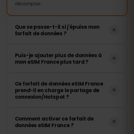
décompter.
Que se passe-t-il si j'épuise mon
forfait de données ?
Si vous utilisez toutes vos données, votre
Puis-je ajouter plus de données à
connexion sera interrompue. Vous
mon eSIM France plus tard ?
pouvez facilement recharger votre eSIM
via votre tableau de bord eSIMFOX et
Oui, vous pouvez acheter des données
continuer à naviguer immédiatement.
Ce forfait de données eSIM France
supplémentaires à tout moment sans
prend-il en charge le partage de
réinstaller votre eSIM. Il vous suffit
connexion/Hotspot ?
d'accéder à votre compte et de choisir
le volume de recharge souhaité.
Oui ! Vous pouvez partager votre
Comment activer ce forfait de
connexion mobile en mode Hotspot avec
données eSIM France ?
d'autres appareils. Notez que la vitesse