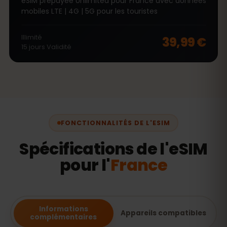
eSIM prépayée Unlimited pour France avec données
mobiles LTE | 4G | 5G pour les touristes
Illimité
39,99 €
15
jours
Validité
FONCTIONNALITÉS DE L'ESIM
Spécifications de l'eSIM
pour l'
France
Informations
Appareils compatibles
complémentaires