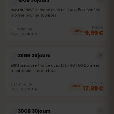
10GB 30jours
eSIM prépayée France avec LTE | 4G | 5G Données
mobiles pour les touristes
20
% 
11,99 €
1,00 €
par
Go
9,99 €
−
20
%
30
jours
Validité
20GB 30jours
eSIM prépayée France avec LTE | 4G | 5G Données
mobiles pour les touristes
20
% 
21,99 €
0,90 €
par
Go
17,99 €
−
20
%
30
jours
Validité
30GB 30jours