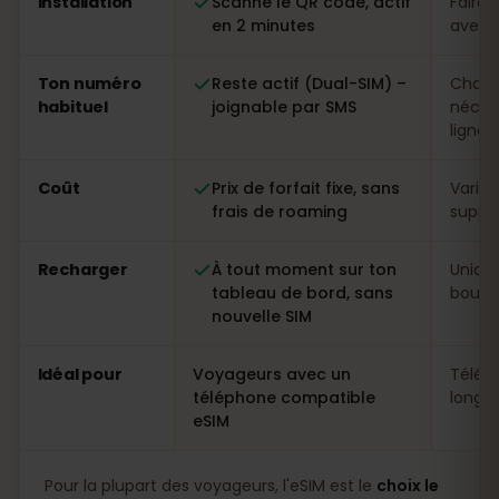
Installation
Scanne le QR code, actif
Faire 
en 2 minutes
avec p
Ton numéro
Reste actif (Dual-SIM) –
Chang
habituel
joignable par SMS
néces
ligne
Coût
Prix de forfait fixe, sans
Variab
frais de roaming
suppl
Recharger
À tout moment sur ton
Uniqu
tableau de bord, sans
boutiq
nouvelle SIM
Idéal pour
Voyageurs avec un
Télép
téléphone compatible
longs 
eSIM
Pour la plupart des voyageurs, l'eSIM est le
choix le