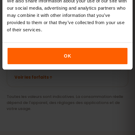
We also share information about your use of our site with
Voir les forfaits
our social media, advertising and analytics partners who
may combine it with other information that you’ve
provided to them or that they’ve collected from your use
of their services.
Streaming & hotspot
Vidéos, appels vidéo et connexion pour votre
ordinateur ou tablette.
OK
20 Go+ ou Illimité
RECOMMANDÉ
Voir les forfaits
Toutes les valeurs sont indicatives. La consommation réelle
dépend de l'appareil, des réglages des applications et de
votre usage.