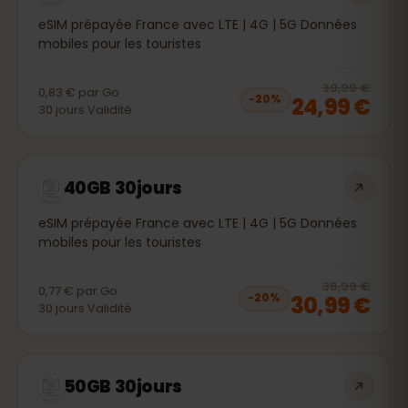
eSIM prépayée France avec LTE | 4G | 5G Données
mobiles pour les touristes
20
% 
30,99 €
0,83 €
par
Go
24,99 €
−
20
%
30
jours
Validité
40GB 30jours
eSIM prépayée France avec LTE | 4G | 5G Données
mobiles pour les touristes
20
% 
38,99 €
0,77 €
par
Go
30,99 €
−
20
%
30
jours
Validité
50GB 30jours