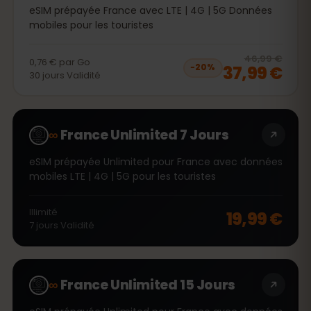
eSIM prépayée France avec LTE | 4G | 5G Données
mobiles pour les touristes
20
% 
46,99 €
0,76 €
par
Go
37,99 €
−
20
%
30
jours
Validité
∞
France Unlimited 7 Jours
eSIM prépayée Unlimited pour France avec données
mobiles LTE | 4G | 5G pour les touristes
Illimité
19,99 €
7
jours
Validité
∞
France Unlimited 15 Jours