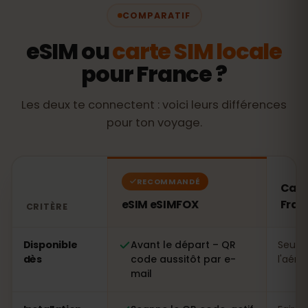
COMPARATIF
eSIM ou
carte SIM locale
pour France ?
Les deux te connectent : voici leurs différences
pour ton voyage.
RECOMMANDÉ
Cart
eSIM eSIMFOX
Fran
CRITÈRE
Comparatif : une eSIM eSIMFOX face à une carte SIM l
Disponible
Avant le départ – QR
Seule
dès
code aussitôt par e-
l'aéro
mail