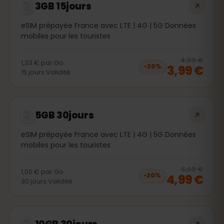
3GB 15jours
eSIM prépayée France avec LTE | 4G | 5G Données
mobiles pour les touristes
20
% 
4,99 €
1,33 €
par
Go
3,99 €
−
20
%
15
jours
Validité
5GB 30jours
eSIM prépayée France avec LTE | 4G | 5G Données
mobiles pour les touristes
20
% 
5,99 €
1,00 €
par
Go
4,99 €
−
20
%
30
jours
Validité