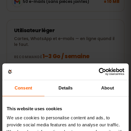
± 10 MB
50 e-mails (sans pièces jointes)
Utilisateur léger
Cartes, WhatsApp et e-mails — en ligne quand il
le faut.
1–3 Go / semaine
RECOMMANDÉ
Voir les forfaits
POPULAIRE
Consent
Details
About
Utilisateur quotidien
Plus réseaux sociaux, musique en streaming et
This website uses cookies
partage de photos.
We use cookies to personalise content and ads, to
5–10 Go / mois
RECOMMANDÉ
provide social media features and to analyse our traffic.