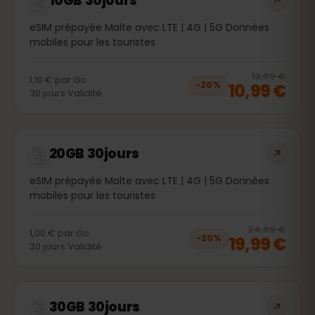
10GB 30jours
eSIM prépayée Malte avec LTE | 4G | 5G Données
mobiles pour les touristes
20
% 
13,99 €
1,10 €
par
Go
10,99 €
−
20
%
30
jours
Validité
20GB 30jours
eSIM prépayée Malte avec LTE | 4G | 5G Données
mobiles pour les touristes
20
% 
24,99 €
1,00 €
par
Go
19,99 €
−
20
%
30
jours
Validité
30GB 30jours