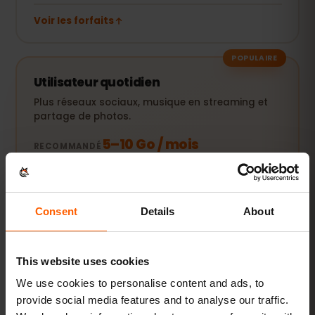
Voir les forfaits
POPULAIRE
Utilisateur quotidien
Plus réseaux sociaux, musique en streaming et
partage de photos.
5–10 Go / mois
RECOMMANDÉ
Voir les forfaits
Consent
Details
About
Streaming & hotspot
This website uses cookies
Vidéos, appels vidéo et connexion pour votre
ordinateur ou tablette.
We use cookies to personalise content and ads, to
provide social media features and to analyse our traffic.
20 Go+ ou Illimité
RECOMMANDÉ