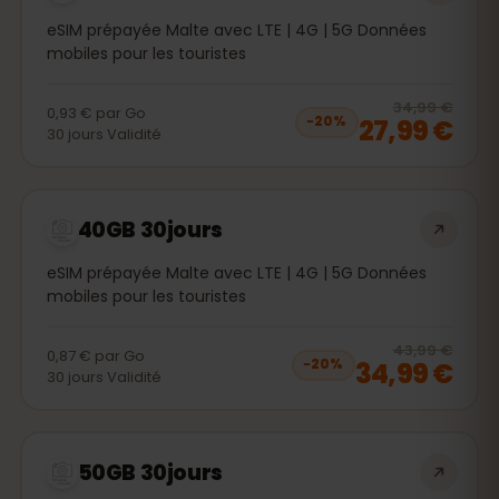
eSIM prépayée Malte avec LTE | 4G | 5G Données
mobiles pour les touristes
20
% 
34,99 €
0,93 €
par
Go
27,99 €
−
20
%
30
jours
Validité
40GB 30jours
eSIM prépayée Malte avec LTE | 4G | 5G Données
mobiles pour les touristes
20
% 
43,99 €
0,87 €
par
Go
34,99 €
−
20
%
30
jours
Validité
50GB 30jours