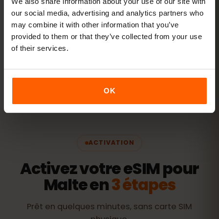
We also share information about your use of our site with
our social media, advertising and analytics partners who
Voir les forfaits
may combine it with other information that you’ve
provided to them or that they’ve collected from your use
of their services.
Toutes les valeurs sont indicatives. La consommation réelle
dépend de l'appareil, des réglages des applications et de
votre usage.
OK
ACTIVATION
Activez votre eSIM pour
Malte en
3 étapes
Prêt en quelques minutes, sans carte SIM