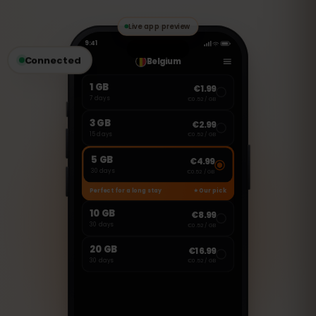
comme WhatsApp, FaceTime ou Skype
pour passer des appels et envoyer des
messages.