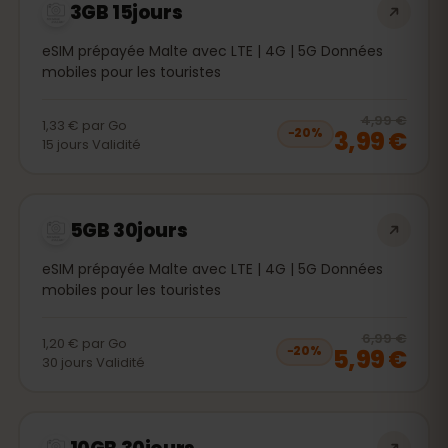
3GB 15jours
eSIM prépayée Malte avec LTE | 4G | 5G Données
mobiles pour les touristes
20
% 
4,99 €
1,33 €
par
Go
3,99 €
−
20
%
15
jours
Validité
5GB 30jours
eSIM prépayée Malte avec LTE | 4G | 5G Données
mobiles pour les touristes
20
% 
6,99 €
1,20 €
par
Go
5,99 €
−
20
%
30
jours
Validité