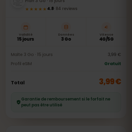
Plan 3 Go · 15 jours
★★★★★
4.8
·
84
reviews
Validité
Données
Vitesse
15 jours
3 Go
4G/5G
Malte 3 Go · 15 jours
3,99 €
Profil eSIM
Gratuit
3,99 €
Total
Garantie de remboursement si le forfait ne
peut pas être utilisé