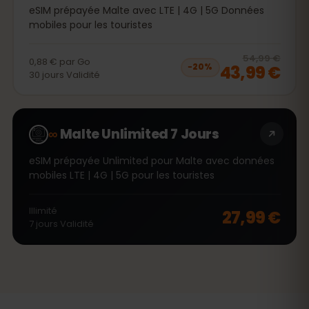
eSIM prépayée Malte avec LTE | 4G | 5G Données
mobiles pour les touristes
20
% 
54,99 €
0,88 €
par
Go
43,99 €
−
20
%
30
jours
Validité
∞
Malte Unlimited 7 Jours
eSIM prépayée Unlimited pour Malte avec données
mobiles LTE | 4G | 5G pour les touristes
Illimité
27,99 €
7
jours
Validité