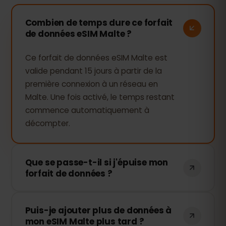
Combien de temps dure ce forfait
de données eSIM Malte ?
Ce forfait de données eSIM Malte est
valide pendant 15 jours à partir de la
première connexion à un réseau en
Malte. Une fois activé, le temps restant
commence automatiquement à
décompter.
Que se passe-t-il si j'épuise mon
forfait de données ?
Si vous utilisez toutes vos données, votre
Puis-je ajouter plus de données à
connexion sera interrompue. Vous
mon eSIM Malte plus tard ?
pouvez facilement recharger votre eSIM