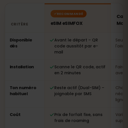
RECOMMANDÉ
Cart
eSIM eSIMFOX
Malt
CRITÈRE
Comparatif : une eSIM eSIMFOX face à une carte SIM lo
Disponible
Avant le départ – QR
Seule
dès
code aussitôt par e-
l'aéro
mail
Installation
Scanne le QR code, actif
Faire 
en 2 minutes
avec p
Ton numéro
Reste actif (Dual-SIM) –
Chang
habituel
joignable par SMS
néces
ligne
Coût
Prix de forfait fixe, sans
Variab
frais de roaming
suppl