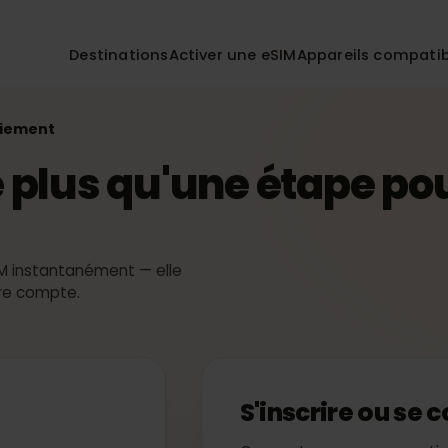
Destinations
Activer une eSIM
Appareils co
Paiement
›
ste plus qu'une étape
eSIM instantanément — elle
 votre compte.
S'inscrire ou