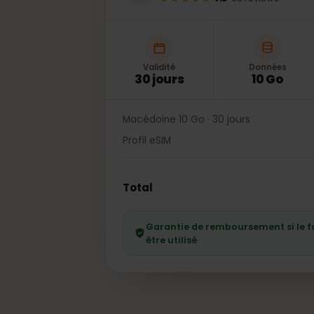
★★★★★
4.5
·
98
reviews
Validité
Données
30 jours
10 Go
Macédoine 10 Go · 30 jours
Profil eSIM
Total
Garantie de remboursement si l
être utilisé