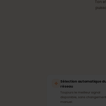
Quel 
To
pu