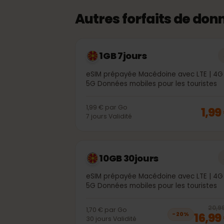
Autres forfaits de d
1GB 7jours
eSIM prépayée Macédoine avec LTE | 
5G Données mobiles pour les tourist
1,99 €
par
Go
1,
7
jours
Validité
10GB 30jours
eSIM prépayée Macédoine avec LTE | 
5G Données mobiles pour les tourist