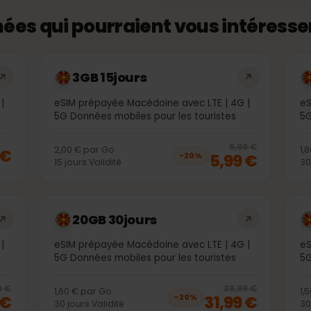
onnées qui pourraient vous intére
3GB 15jours
4G |
eSIM prépayée Macédoine avec LTE | 4G |
es
5G Données mobiles pour les touristes
20
% 
6,99 €
2,00 €
par
Go
99 €
5,99 €
−
20
%
15
jours
Validité
20GB 30jours
4G |
eSIM prépayée Macédoine avec LTE | 4G |
es
5G Données mobiles pour les touristes