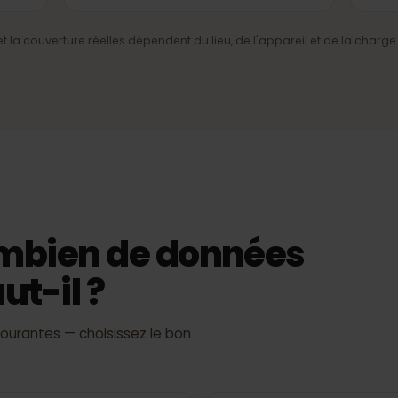
e du
4G/LTE et 5G
Internet mobile rapide là où le
réseau le permet.
ment
sse et la couverture réelles dépendent du lieu, de l'appareil et de l