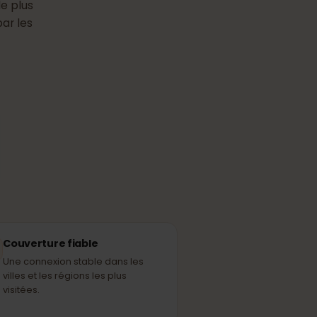
n
eSIM
en
aire le plus
sées par les