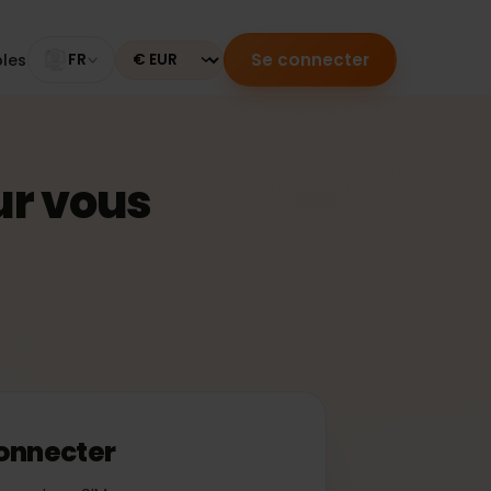
Se connecter
mpatibles
FR
Currency
 pour vous
 se connecter