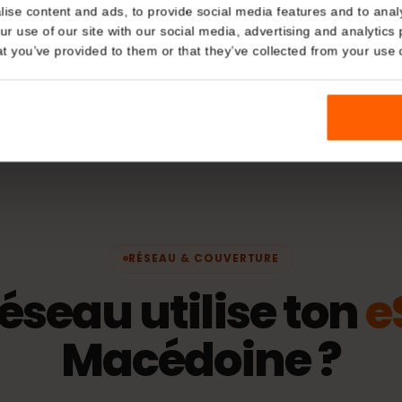
 / partage de
Réseaux
Details
A1
Mak
kies
nalise content and ads, to provide social media features and t
 your use of our site with our social media, advertising and a
ation d'identité)
Politique
n that you’ve provided to them or that they’ve collected from you
La période d
l'eSIM se con
en charge.
RÉSEAU & COUVERTURE