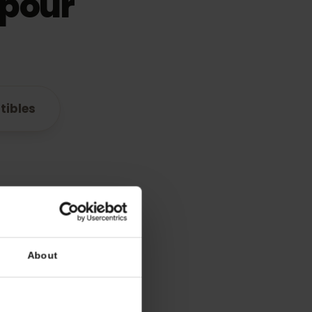
IM pour
ompatibles
plan
quement