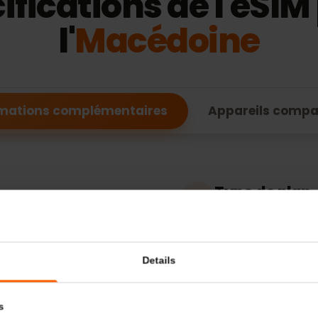
FONCTIONNALITÉS DE L'ESIM
cifications de l'eS
l'
Macédoine
formations complémentaires
Appareils c
Type de 
Données uni