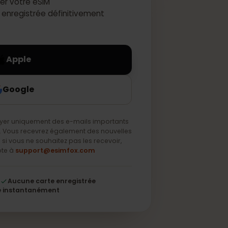
activer votre eSIM
e sera enregistrée définitivement
Apple
Google
s envoyer uniquement des e-mails importants
 service. Vous recevrez également des nouvelles
s, mais si vous ne souhaitez pas les recevoir,
 une note à
support@esimfox.com
56 bits
Aucune carte enregistrée
S'active instantanément