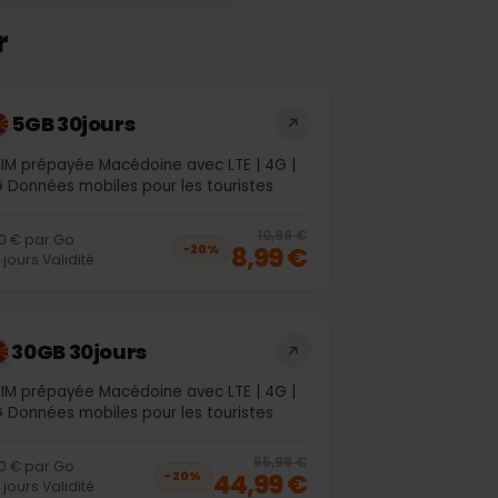
sser
5GB 30jours
eSIM prépayée Macédoine avec LTE | 4G |
5G Données mobiles pour les touristes
off, was
6,99 €
, now
5,99 €
20
% off, was
1
10,99 €
1,80 €
par
Go
8,99 €
−
20
%
30
jours
Validité
30GB 30jours
eSIM prépayée Macédoine avec LTE | 4G |
5G Données mobiles pour les touristes