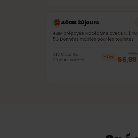
2
1,70 €
par
Go
16,
−
20
%
30
jours
Validité
40GB 30jours
eSIM prépayée Macédoine avec LTE | 
5G Données mobiles pour les tourist
6
1,40 €
par
Go
55,
−
20
%
30
jours
Validité