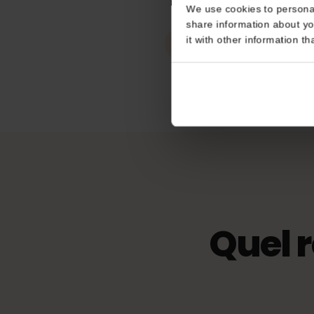
Point d'accès
Consent
connexion
Illimité
This website uses coo
We use cookies to perso
share information about
eKYC (vérific
it with other informatio
Non obligatoire