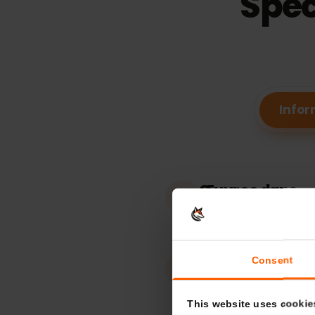
Spé
In
Œuvres dans
Macédoine