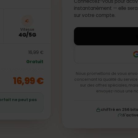
Connectez-vous pour 
instantanément — ell
sur votre compte.
Vitesse
4G/5G
16,99 €
Gratuit
Nous promettons de vou
16,99 €
concernant la qualité du
sur des offres spéciale
envoyez-nous
e forfait ne peut pas
chiffré en 2