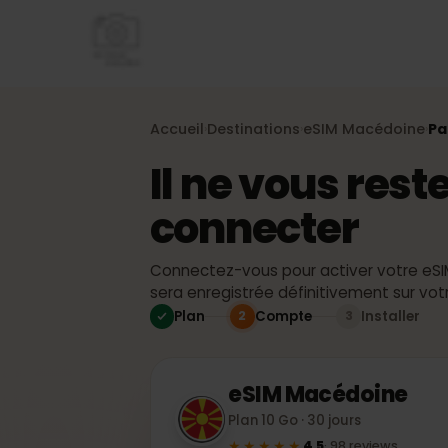
Accueil
Destinations
eSIM
Macédoine
›
›
Il ne vous re
connecter
Connectez-vous pour activer votre 
sera enregistrée définitivement sur
Plan
Compte
Installer
2
3
eSIM
Macédoine
Plan 10 Go · 30 jours