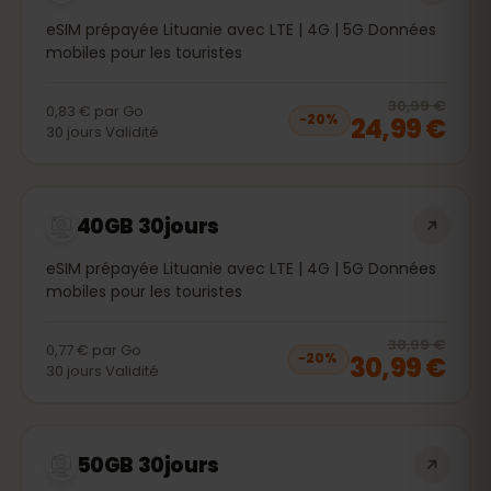
eSIM prépayée Lituanie avec LTE | 4G | 5G Données
mobiles pour les touristes
20
% 
30,99 €
0,83 €
par
Go
24,99 €
−
20
%
30
jours
Validité
40GB 30jours
eSIM prépayée Lituanie avec LTE | 4G | 5G Données
mobiles pour les touristes
20
% 
38,99 €
0,77 €
par
Go
30,99 €
−
20
%
30
jours
Validité
50GB 30jours