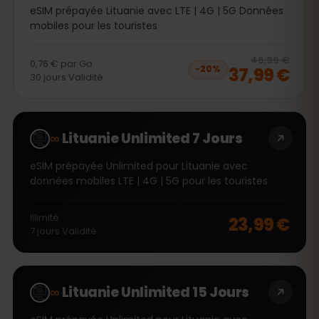
eSIM prépayée Lituanie avec LTE | 4G | 5G Données
mobiles pour les touristes
20
% 
46,99 €
0,76 €
par
Go
37,99 €
−
20
%
30
jours
Validité
∞
Lituanie Unlimited 7 Jours
eSIM prépayée Unlimited pour Lituanie avec
données mobiles LTE | 4G | 5G pour les touristes
Illimité
23,99 €
7
jours
Validité
∞
Lituanie Unlimited 15 Jours