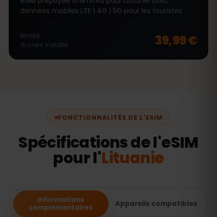
eSIM prépayée Unlimited pour Lituanie avec
données mobiles LTE | 4G | 5G pour les touristes
Illimité
39,99 €
15
jours
Validité
FONCTIONNALITÉS DE L'ESIM
Spécifications de l'eSIM
pour l'
Lituanie
Informations
Appareils compatibles
complémentaires