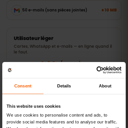
± 10 MB
50 e-mails (sans pièces jointes)
Utilisateur léger
Cartes, WhatsApp et e-mails — en ligne quand il
le faut.
1–3 Go / semaine
RECOMMANDÉ
Voir les forfaits
Consent
Details
About
POPULAIRE
Utilisateur quotidien
This website uses cookies
Plus réseaux sociaux, musique en streaming et
We use cookies to personalise content and ads, to
partage de photos.
provide social media features and to analyse our traffic.