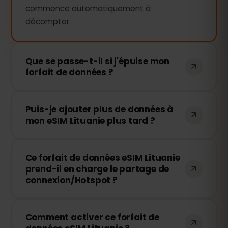
commence automatiquement à
décompter.
Que se passe-t-il si j'épuise mon
forfait de données ?
Si vous utilisez toutes vos données, votre
Puis-je ajouter plus de données à
connexion sera interrompue. Vous
mon eSIM Lituanie plus tard ?
pouvez facilement recharger votre eSIM
via votre tableau de bord eSIMFOX et
Oui, vous pouvez acheter des données
continuer à naviguer immédiatement.
Ce forfait de données eSIM Lituanie
supplémentaires à tout moment sans
prend-il en charge le partage de
réinstaller votre eSIM. Il vous suffit
connexion/Hotspot ?
d'accéder à votre compte et de choisir
le volume de recharge souhaité.
Oui ! Vous pouvez partager votre
Comment activer ce forfait de
connexion mobile en mode Hotspot avec