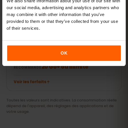
5–10 Go / mois
We also share information about your use of our site with
RECOMMANDÉ
our social media, advertising and analytics partners who
may combine it with other information that you’ve
Voir les forfaits
provided to them or that they’ve collected from your use
of their services.
Streaming & hotspot
Vidéos, appels vidéo et connexion pour votre
OK
ordinateur ou tablette.
20 Go+ ou Illimité
RECOMMANDÉ
Voir les forfaits
Toutes les valeurs sont indicatives. La consommation réelle
dépend de l'appareil, des réglages des applications et de
votre usage.