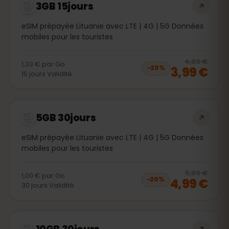
3GB 15jours
eSIM prépayée Lituanie avec LTE | 4G | 5G Données
mobiles pour les touristes
20
% 
4,99 €
1,33 €
par
Go
3,99 €
−
20
%
15
jours
Validité
5GB 30jours
eSIM prépayée Lituanie avec LTE | 4G | 5G Données
mobiles pour les touristes
20
% 
5,99 €
1,00 €
par
Go
4,99 €
−
20
%
30
jours
Validité