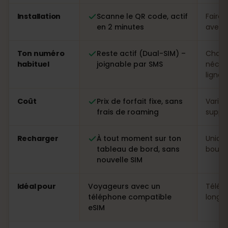
Installation
Scanne le QR code, actif
Faire 
en 2 minutes
avec p
Ton numéro
Reste actif (Dual-SIM) –
Chang
habituel
joignable par SMS
néces
ligne
Coût
Prix de forfait fixe, sans
Variab
frais de roaming
suppl
Recharger
À tout moment sur ton
Uniqu
tableau de bord, sans
boutiq
nouvelle SIM
Idéal pour
Voyageurs avec un
Télép
téléphone compatible
longs 
eSIM