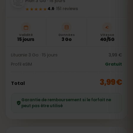
Plan 3 Go · 15 jours
★★★★★
4.6
·
151
reviews
Validité
Données
Vitesse
15 jours
3 Go
4G/5G
Lituanie 3 Go · 15 jours
3,99 €
Profil eSIM
Gratuit
3,99 €
Total
Garantie de remboursement si le forfait ne
peut pas être utilisé