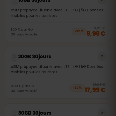
10GB 30jours
eSIM prépayée Lituanie avec LTE | 4G | 5G Données
mobiles pour les touristes
20
% 
11,99 €
1,00 €
par
Go
9,99 €
−
20
%
30
jours
Validité
20GB 30jours
eSIM prépayée Lituanie avec LTE | 4G | 5G Données
mobiles pour les touristes
20
% 
21,99 €
0,90 €
par
Go
17,99 €
−
20
%
30
jours
Validité
30GB 30jours