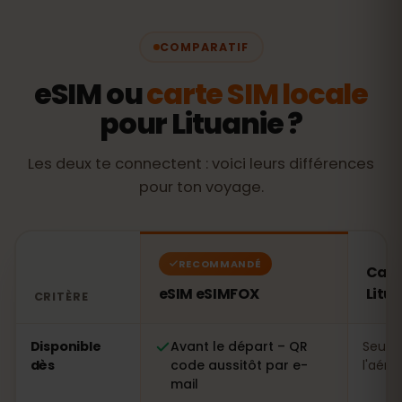
COMPARATIF
eSIM ou
carte SIM locale
pour Lituanie ?
Les deux te connectent : voici leurs différences
pour ton voyage.
RECOMMANDÉ
Cart
eSIM eSIMFOX
Litu
CRITÈRE
Comparatif : une eSIM eSIMFOX face à une carte SIM loc
Disponible
Avant le départ – QR
Seule
dès
code aussitôt par e-
l'aéro
mail