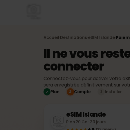
Accueil
Destinations
eSIM
Islande
Pa
›
›
›
Il ne vous re
connecter
Connectez-vous pour activer votre 
sera enregistrée définitivement sur
Plan
Compte
Installer
2
3
eSIM
Islande
Plan 20 Go · 30 jours