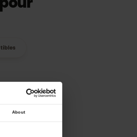
IM pour
ompatibles
plan
quement