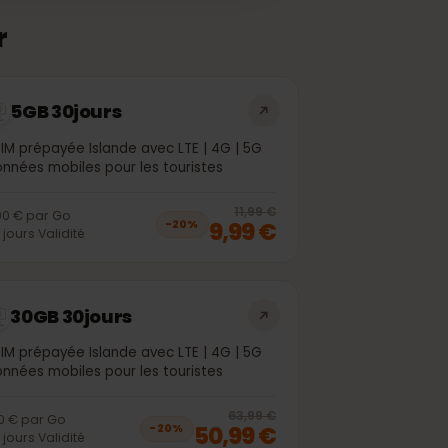
sser
5GB 30jours
eSIM prépayée Islande avec LTE | 4G | 5G
Données mobiles pour les touristes
off, was
8,99 €
, now
6,99 €
20
% off, was
1
11,99 €
2,00 €
par
Go
9,99 €
−
20
%
30
jours
Validité
30GB 30jours
eSIM prépayée Islande avec LTE | 4G | 5G
Données mobiles pour les touristes