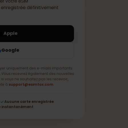
activer votre eSIM
e sera enregistrée définitivement
Apple
Google
s envoyer uniquement des e-mails importants
 service. Vous recevrez également des nouvelles
s, mais si vous ne souhaitez pas les recevoir,
 une note à
support@esimfox.com
56 bits
Aucune carte enregistrée
S'active instantanément