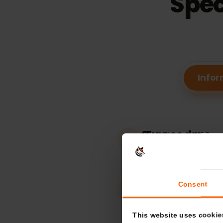
Spé
In
Œuvres dans
Islande