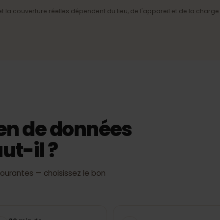
e du
4G/LTE et 5G
Internet mobile rapide là où le
réseau le permet.
ment
sse et la couverture réelles dépendent du lieu, de l'appareil et de l
ien de données