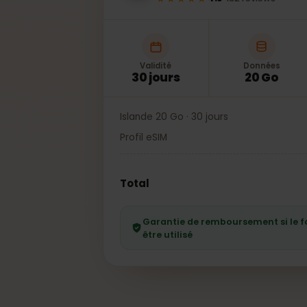
★★★★★
4.8
·
132
reviews
Validité
Données
30 jours
20 Go
Islande 20 Go · 30 jours
Profil eSIM
Total
Garantie de remboursement si l
être utilisé