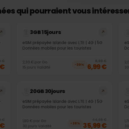
onnées qui pourraient vous intére
3GB 15jours
| 5G
eSIM prépayée Islande avec LTE | 4G | 5G
Données mobiles pour les touristes
20
% off, was
3,99 €
, now
2,99 €
20
% 
3,99 €
8,99 €
2,33 €
par
Go
99 €
6,99 €
−
20
%
15
jours
Validité
20GB 30jours
| 5G
eSIM prépayée Islande avec LTE | 4G | 5G
Données mobiles pour les touristes