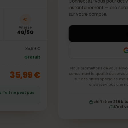
Connectez-vous pour 
instantanément — ell
sur votre compte.
Vitesse
4G/5G
35,99 €
Gratuit
Nous promettons de vou
35,99 €
concernant la qualité du
sur des offres spéciale
envoyez-nous
e forfait ne peut pas
chiffré en 2