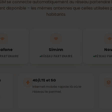
au utilise ton
eSI
?
n eSIM se connecte automatiquement au réseau parten
issant disponible – les mêmes antennes que celles utili
habitants.
Vodafone
Síminn
EAU PARTENAIRE
RÉSEAU PARTENAIRE
RÉS