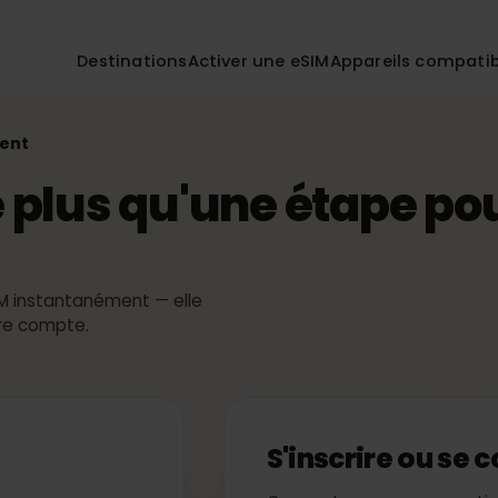
Destinations
Activer une eSIM
Appareils co
iement
ste plus qu'une étape
eSIM instantanément — elle
 votre compte.
S'inscrire ou