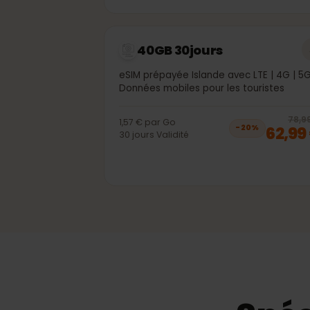
2
1,90 €
par
Go
18,
−
20
%
30
jours
Validité
40GB 30jours
eSIM prépayée Islande avec LTE | 4G 
Données mobiles pour les touristes
7
1,57 €
par
Go
62,
−
20
%
30
jours
Validité