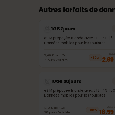
Autres forfaits de d
1GB 7jours
eSIM prépayée Islande avec LTE | 4G 
Données mobiles pour les touristes
2,99 €
par
Go
2,
−
20
%
7
jours
Validité
10GB 30jours
eSIM prépayée Islande avec LTE | 4G 
Données mobiles pour les touristes