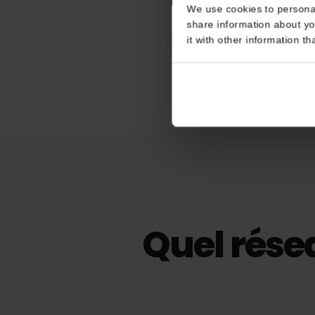
Point d'accès
Consent
connexion
Illimité
This website uses coo
We use cookies to perso
share information about
eKYC (vérific
it with other informatio
Non obligatoire