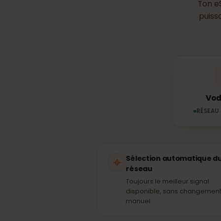
Quel rése
To
pu
RÉS