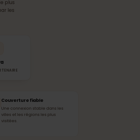
M
en Islande
aire le plus
sées par les
Nova
EAU PARTENAIRE