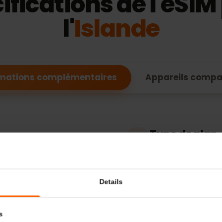
FONCTIONNALITÉS DE L'ESIM
cifications de l'eS
l'
Islande
formations complémentaires
Appareils c
Type de 
Données uni