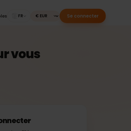
Se connecter
mpatibles
FR
Currency
 pour vous
 se connecter