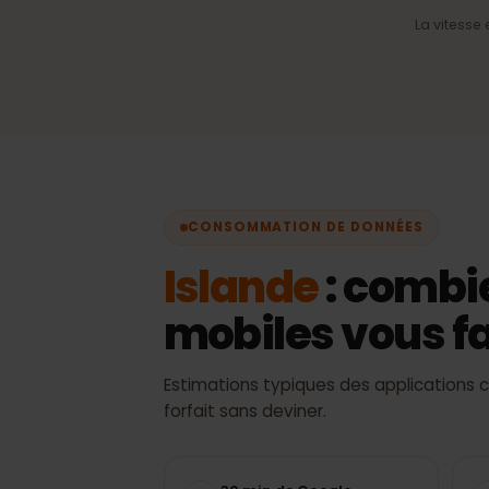
Sélection automatiqu
réseau
Toujours le meilleur signal
disponible, sans change
manuel.
La vite
CONSOMMATION DE DONNÉES
Islande
: comb