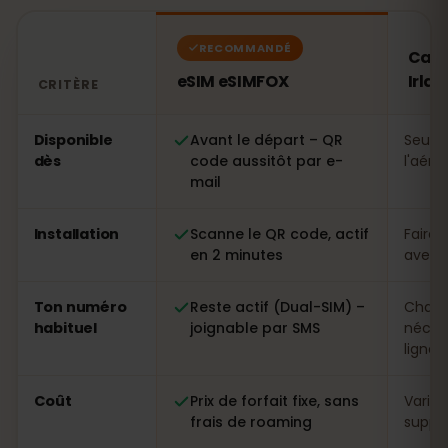
RECOMMANDÉ
Cart
eSIM eSIMFOX
Irla
CRITÈRE
Comparatif : une eSIM eSIMFOX face à une carte SIM lo
Disponible
Avant le départ – QR
Seule
dès
code aussitôt par e-
l'aéro
mail
Installation
Scanne le QR code, actif
Faire 
en 2 minutes
avec p
Ton numéro
Reste actif (Dual-SIM) –
Chang
habituel
joignable par SMS
néces
ligne
Coût
Prix de forfait fixe, sans
Variab
frais de roaming
suppl