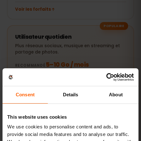
Voir les forfaits
POPULAIRE
Utilisateur quotidien
Plus réseaux sociaux, musique en streaming et
partage de photos.
5–10 Go / mois
RECOMMANDÉ
Voir les forfaits
Consent
Details
About
Streaming & hotspot
This website uses cookies
Vidéos, appels vidéo et connexion pour votre
ordinateur ou tablette.
We use cookies to personalise content and ads, to
provide social media features and to analyse our traffic.
20 Go+ ou Illimité
RECOMMANDÉ