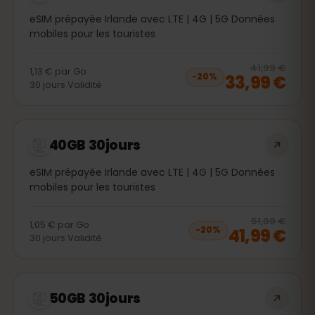
eSIM prépayée Irlande avec LTE | 4G | 5G Données
mobiles pour les touristes
20
% 
41,99 €
1,13 €
par
Go
33,99 €
−
20
%
30
jours
Validité
40GB 30jours
eSIM prépayée Irlande avec LTE | 4G | 5G Données
mobiles pour les touristes
20
% 
51,99 €
1,05 €
par
Go
41,99 €
−
20
%
30
jours
Validité
50GB 30jours