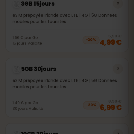
3GB 15jours
eSIM prépayée Irlande avec LTE | 4G | 5G Données
mobiles pour les touristes
20
% 
5,99 €
1,66 €
par
Go
4,99 €
−
20
%
15
jours
Validité
5GB 30jours
eSIM prépayée Irlande avec LTE | 4G | 5G Données
mobiles pour les touristes
20
% 
8,99 €
1,40 €
par
Go
6,99 €
−
20
%
30
jours
Validité