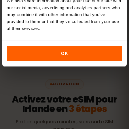
We also share information about your use of our site with
our social media, advertising and analytics partners who
Voir les forfaits
may combine it with other information that you’ve
provided to them or that they’ve collected from your use
of their services.
Toutes les valeurs sont indicatives. La consommation réelle
dépend de l'appareil, des réglages des applications et de
votre usage.
OK
ACTIVATION
Activez votre eSIM pour
Irlande en
3 étapes
Prêt en quelques minutes, sans carte SIM