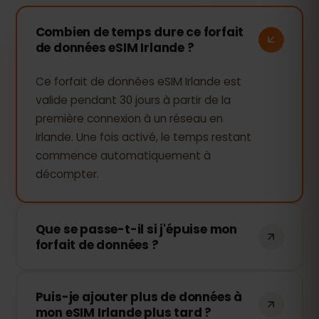
Combien de temps dure ce forfait
de données eSIM Irlande ?
Ce forfait de données eSIM Irlande est
valide pendant 30 jours à partir de la
première connexion à un réseau en
Irlande. Une fois activé, le temps restant
commence automatiquement à
décompter.
Que se passe-t-il si j'épuise mon
forfait de données ?
Si vous utilisez toutes vos données, votre
Puis-je ajouter plus de données à
connexion sera interrompue. Vous
mon eSIM Irlande plus tard ?
pouvez facilement recharger votre eSIM