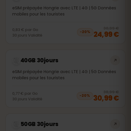
eSIM prépayée Hongrie avec LTE | 4G | 5G Données
mobiles pour les touristes
20
% 
30,99 €
0,83 €
par
Go
24,99 €
−
20
%
30
jours
Validité
40GB 30jours
eSIM prépayée Hongrie avec LTE | 4G | 5G Données
mobiles pour les touristes
20
% 
38,99 €
0,77 €
par
Go
30,99 €
−
20
%
30
jours
Validité
50GB 30jours