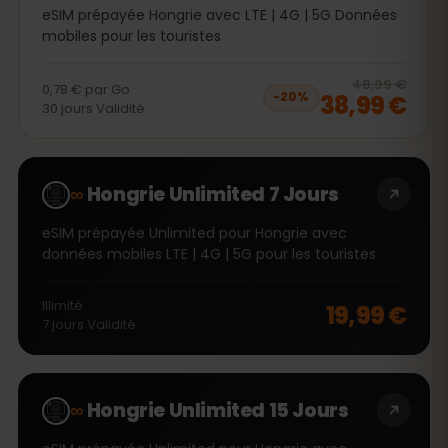
eSIM prépayée Hongrie avec LTE | 4G | 5G Données
mobiles pour les touristes
20
% 
48,99 €
0,78 €
par
Go
38,99 €
−
20
%
30
jours
Validité
∞
Hongrie Unlimited 7 Jours
eSIM prépayée Unlimited pour Hongrie avec
données mobiles LTE | 4G | 5G pour les touristes
Illimité
19,99 €
7
jours
Validité
∞
Hongrie Unlimited 15 Jours