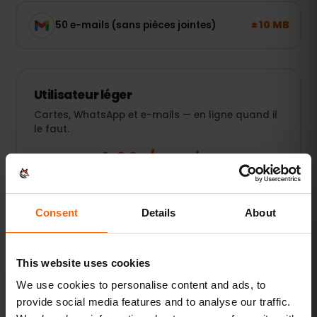
± 10 MB
50 e-mails (sans pièces jointes)
Utilisateur léger
Cartes, WhatsApp et e-mails — en ligne quand il
le faut.
1–3 Go / semaine
RECOMMANDÉ
Voir les forfaits
Consent
Details
About
POPULAIRE
Utilisateur quotidien
This website uses cookies
Plus réseaux sociaux, musique en streaming et
We use cookies to personalise content and ads, to
partage de photos.
provide social media features and to analyse our traffic.