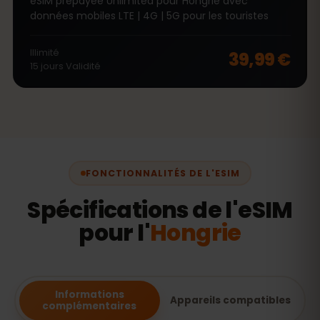
eSIM prépayée Unlimited pour Hongrie avec
données mobiles LTE | 4G | 5G pour les touristes
Illimité
39,99 €
15
jours
Validité
FONCTIONNALITÉS DE L'ESIM
Spécifications de l'eSIM
pour l'
Hongrie
Informations
Appareils compatibles
complémentaires