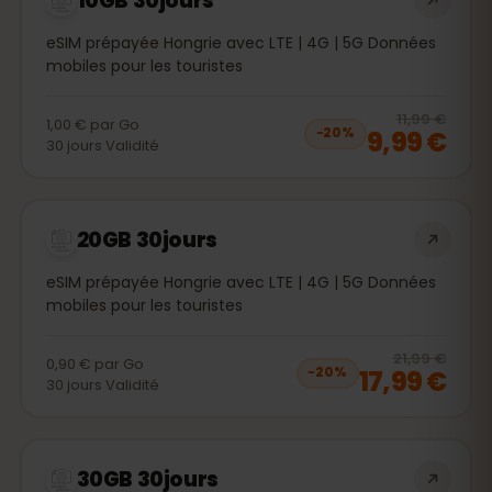
10GB 30jours
eSIM prépayée Hongrie avec LTE | 4G | 5G Données
mobiles pour les touristes
20
% 
11,99 €
1,00 €
par
Go
9,99 €
−
20
%
30
jours
Validité
20GB 30jours
eSIM prépayée Hongrie avec LTE | 4G | 5G Données
mobiles pour les touristes
20
% 
21,99 €
0,90 €
par
Go
17,99 €
−
20
%
30
jours
Validité
30GB 30jours