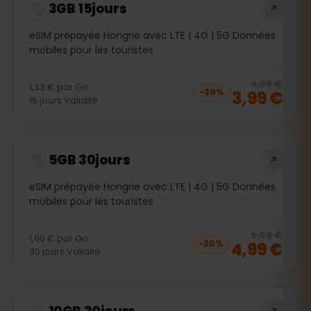
3GB 15jours
eSIM prépayée Hongrie avec LTE | 4G | 5G Données
mobiles pour les touristes
20
% 
4,99 €
1,33 €
par
Go
3,99 €
−
20
%
15
jours
Validité
5GB 30jours
eSIM prépayée Hongrie avec LTE | 4G | 5G Données
mobiles pour les touristes
20
% 
5,99 €
1,00 €
par
Go
4,99 €
−
20
%
30
jours
Validité