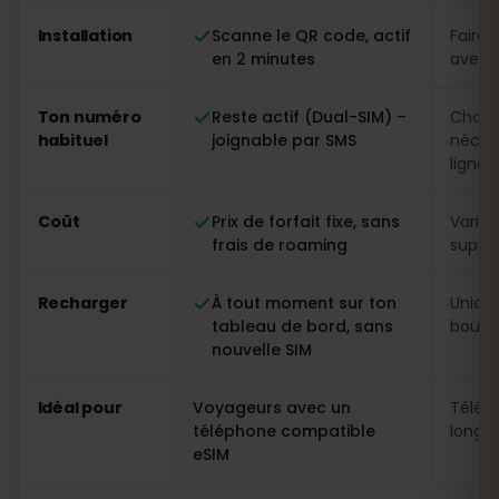
Installation
Scanne le QR code, actif
Faire 
en 2 minutes
avec p
Ton numéro
Reste actif (Dual-SIM) –
Chang
habituel
joignable par SMS
néces
ligne
Coût
Prix de forfait fixe, sans
Variab
frais de roaming
suppl
Recharger
À tout moment sur ton
Uniqu
tableau de bord, sans
boutiq
nouvelle SIM
Idéal pour
Voyageurs avec un
Télép
téléphone compatible
longs 
eSIM