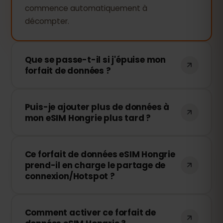
commence automatiquement à
décompter.
Que se passe-t-il si j'épuise mon
forfait de données ?
Si vous utilisez toutes vos données, votre
Puis-je ajouter plus de données à
connexion sera interrompue. Vous
mon eSIM Hongrie plus tard ?
pouvez facilement recharger votre eSIM
via votre tableau de bord eSIMFOX et
Oui, vous pouvez acheter des données
continuer à naviguer immédiatement.
Ce forfait de données eSIM Hongrie
supplémentaires à tout moment sans
prend-il en charge le partage de
réinstaller votre eSIM. Il vous suffit
connexion/Hotspot ?
d'accéder à votre compte et de choisir
le volume de recharge souhaité.
Oui ! Vous pouvez partager votre
Comment activer ce forfait de
connexion mobile en mode Hotspot avec