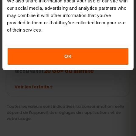
5–10 Go / mois
We also share information about your use of our site with
RECOMMANDÉ
our social media, advertising and analytics partners who
may combine it with other information that you’ve
Voir les forfaits
provided to them or that they’ve collected from your use
of their services.
Streaming & hotspot
Vidéos, appels vidéo et connexion pour votre
OK
ordinateur ou tablette.
20 Go+ ou Illimité
RECOMMANDÉ
Voir les forfaits
Toutes les valeurs sont indicatives. La consommation réelle
dépend de l'appareil, des réglages des applications et de
votre usage.