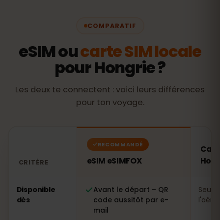
COMPARATIF
eSIM ou
carte SIM locale
pour Hongrie ?
Les deux te connectent : voici leurs différences
pour ton voyage.
RECOMMANDÉ
Cart
eSIM eSIMFOX
Hong
CRITÈRE
Comparatif : une eSIM eSIMFOX face à une carte SIM lo
Disponible
Avant le départ – QR
Seule
dès
code aussitôt par e-
l'aéro
mail