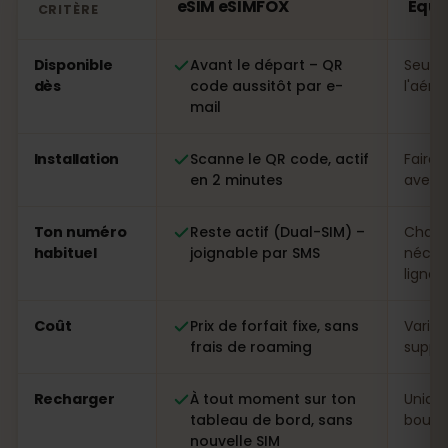
eSIM eSIMFOX
Équa
CRITÈRE
Comparatif : une eSIM eSIMFOX face à une carte SIM l
Disponible
Avant le départ – QR
Seule
dès
code aussitôt par e-
l'aéro
mail
Installation
Scanne le QR code, actif
Faire 
en 2 minutes
avec p
Ton numéro
Reste actif (Dual-SIM) –
Chang
habituel
joignable par SMS
néces
ligne
Coût
Prix de forfait fixe, sans
Variab
frais de roaming
suppl
Recharger
À tout moment sur ton
Uniqu
tableau de bord, sans
boutiq
nouvelle SIM