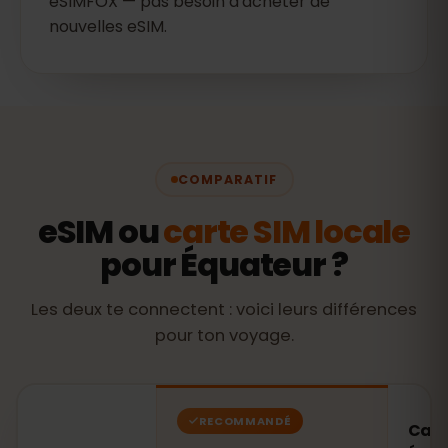
eSIMFOX — pas besoin d'acheter de
nouvelles eSIM.
COMPARATIF
eSIM ou
carte SIM locale
pour Équateur ?
Les deux te connectent : voici leurs différences
pour ton voyage.
RECOMMANDÉ
Cart