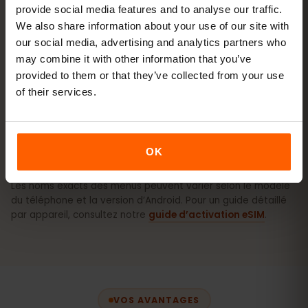
compatibilité
provide social media features and to analyse our traffic.
We also share information about your use of our site with
our social media, advertising and analytics partners who
Comment activer l’eSIM sur iPhone
may combine it with other information that you’ve
(iOS)
provided to them or that they’ve collected from your use
of their services.
Comment activer l’eSIM sur Android
(Samsung, Pixel, etc.)
OK
Les noms exacts des menus peuvent varier selon le modèle
du téléphone et la version d’Android. Pour un guide détaillé
par appareil, consultez notre
guide d’activation eSIM
.
VOS AVANTAGES