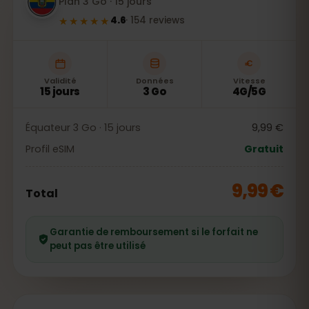
Plan 3 Go · 15 jours
★★★★★
4.6
·
154
reviews
Validité
Données
Vitesse
15 jours
3 Go
4G/5G
Équateur 3 Go · 15 jours
9,99 €
Profil eSIM
Gratuit
9,99 €
Total
Garantie de remboursement si le forfait ne
peut pas être utilisé