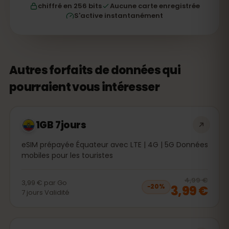
chiffré en 256 bits
Aucune carte enregistrée
S'active instantanément
Autres forfaits de données qui
pourraient vous intéresser
1GB 7jours
eSIM prépayée Équateur avec LTE | 4G | 5G Données
mobiles pour les touristes
20
% 
4,99 €
3,99 €
par
Go
3,99 €
−
20
%
7
jours
Validité