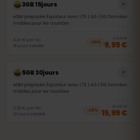
3GB 15jours
eSIM prépayée Équateur avec LTE | 4G | 5G Données
mobiles pour les touristes
20
% 
11,99 €
3,33 €
par
Go
9,99 €
−
20
%
15
jours
Validité
5GB 30jours
eSIM prépayée Équateur avec LTE | 4G | 5G Données
mobiles pour les touristes
20
% 
19,99 €
3,20 €
par
Go
15,99 €
−
20
%
30
jours
Validité