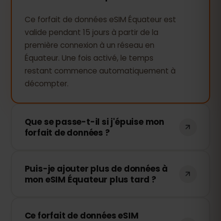
Ce forfait de données eSIM Équateur est
valide pendant 15 jours à partir de la
première connexion à un réseau en
Équateur. Une fois activé, le temps
restant commence automatiquement à
décompter.
Que se passe-t-il si j'épuise mon
forfait de données ?
Si vous utilisez toutes vos données, votre
Puis-je ajouter plus de données à
connexion sera interrompue. Vous
mon eSIM Équateur plus tard ?
pouvez facilement recharger votre eSIM
via votre tableau de bord eSIMFOX et
Oui, vous pouvez acheter des données
continuer à naviguer immédiatement.
Ce forfait de données eSIM
supplémentaires à tout moment sans