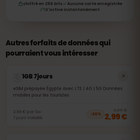
chiffré en 256 bits
Aucune carte enregistrée
S'active instantanément
Autres forfaits de données qui
pourraient vous intéresser
1GB 7jours
eSIM prépayée Égypte avec LTE | 4G | 5G Données
mobiles pour les touristes
20
% 
3,99 €
2,99 €
par
Go
2,99 €
−
20
%
7
jours
Validité