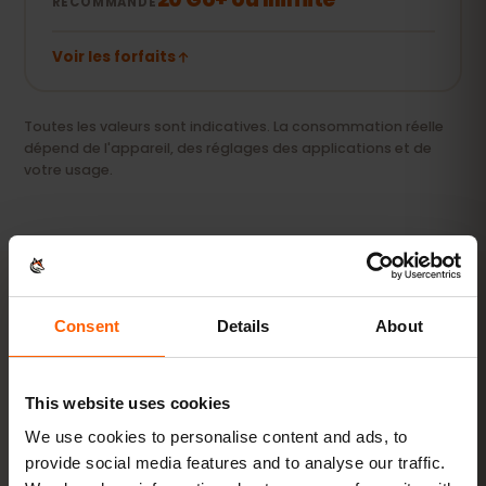
RECOMMANDÉ
Voir les forfaits
Toutes les valeurs sont indicatives. La consommation réelle
dépend de l'appareil, des réglages des applications et de
votre usage.
Consent
Details
About
ACTIVATION
Activez votre eSIM pour
This website uses cookies
Égypte en
3 étapes
We use cookies to personalise content and ads, to
provide social media features and to analyse our traffic.
Prêt en quelques minutes, sans carte SIM