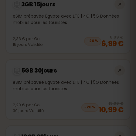
3GB 15jours
eSIM prépayée Égypte avec LTE | 4G | 5G Données
mobiles pour les touristes
20
% 
8,99 €
2,33 €
par
Go
6,99 €
−
20
%
15
jours
Validité
5GB 30jours
eSIM prépayée Égypte avec LTE | 4G | 5G Données
mobiles pour les touristes
20
% 
13,99 €
2,20 €
par
Go
10,99 €
−
20
%
30
jours
Validité