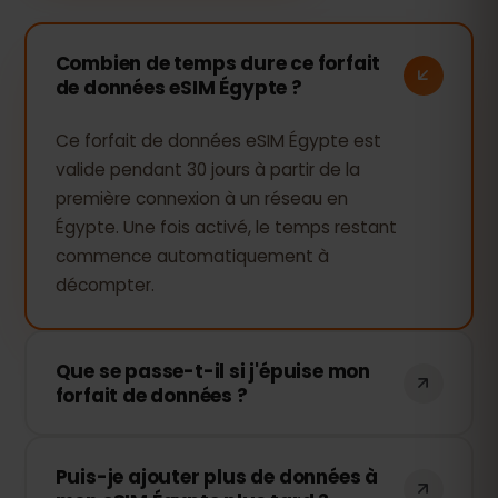
Combien de temps dure ce forfait
de données eSIM Égypte ?
Ce forfait de données eSIM Égypte est
valide pendant 30 jours à partir de la
première connexion à un réseau en
Égypte. Une fois activé, le temps restant
commence automatiquement à
décompter.
Que se passe-t-il si j'épuise mon
forfait de données ?
Si vous utilisez toutes vos données, votre
Puis-je ajouter plus de données à
connexion sera interrompue. Vous