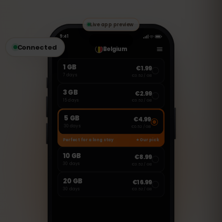
cependant utiliser des applications VoIP
comme WhatsApp, FaceTime ou Skype
pour passer des appels et envoyer des
messages.