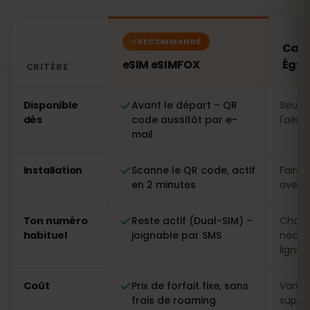
RECOMMANDÉ
Cart
eSIM eSIMFOX
Égyp
CRITÈRE
Comparatif : une eSIM eSIMFOX face à une carte SIM l
Disponible
Avant le départ – QR
Seule
dès
code aussitôt par e-
l'aéro
mail
Installation
Scanne le QR code, actif
Faire 
en 2 minutes
avec p
Ton numéro
Reste actif (Dual-SIM) –
Chang
habituel
joignable par SMS
néces
ligne
Coût
Prix de forfait fixe, sans
Variab
frais de roaming
suppl