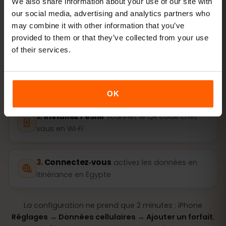
We also share information about your use of our site with
physique.
our social media, advertising and analytics partners who
may combine it with other information that you’ve
provided to them or that they’ve collected from your use
of their services.
Achetez un forfait
QR code aussitôt par
e‑mail
OK
Installez l’eSIM
scannez le QR code chez
vous en Wi‑Fi
Connectez‑vous
activez les données en
itinérance en Égypte
La configuration ne prend que 2 minutes : iPhone
Réglages → Données cellulaires → Ajouter un forfait
,