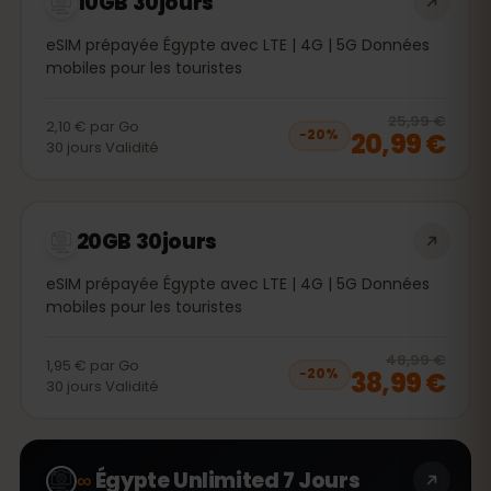
10GB 30jours
eSIM prépayée Égypte avec LTE | 4G | 5G Données
mobiles pour les touristes
20
% 
25,99 €
2,10 €
par
Go
20,99 €
−
20
%
30
jours
Validité
20GB 30jours
eSIM prépayée Égypte avec LTE | 4G | 5G Données
mobiles pour les touristes
20
% 
48,99 €
1,95 €
par
Go
38,99 €
−
20
%
30
jours
Validité
∞
Égypte Unlimited 7 Jours