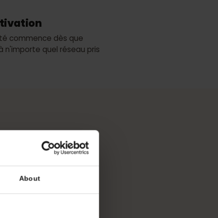
Meilleure couverture
 d'activation
e validité commence dès que
necte à n'importe quel réseau pris