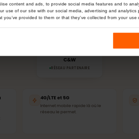
réseau utilise to
Details
Dominique ?
kies
n eSIM se connecte automatiquement au réseau parten
nalise content and ads, to provide social media features and t
issant disponible – les mêmes antennes que celles utili
 your use of our site with our social media, advertising and a
habitants.
n that you’ve provided to them or that they’ve collected from you
C&W
RÉSEAU PARTENAIRE