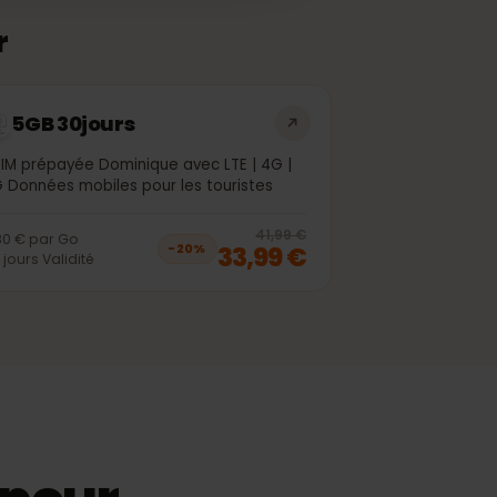
sser
5GB 30jours
eSIM prépayée Dominique avec LTE | 4G |
5G Données mobiles pour les touristes
off, was
26,99 €
, now
21,99 €
20
% off, was
4
41,99 €
6,80 €
par
Go
33,99 €
−
20
%
30
jours
Validité