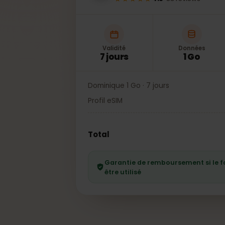
★★★★★
4.6
·
83
reviews
Validité
Données
7 jours
1 Go
Dominique 1 Go · 7 jours
Profil eSIM
Total
Garantie de remboursement si l
être utilisé