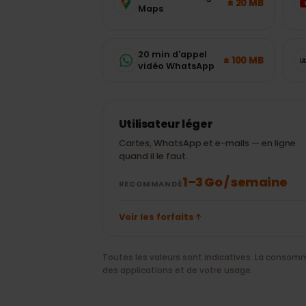
mobiles vous f
Estimations typiques des application
forfait sans deviner.
30 min de Google
± 20 MB
Maps
20 min d'appel
± 100 MB
vidéo WhatsApp
Utilisateur léger
Cartes, WhatsApp et e-mails — en lig
quand il le faut.
1–3 Go / semaine