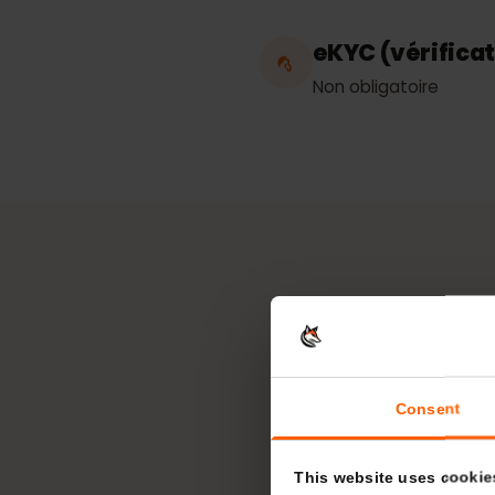
Point d'accès
connexion
Illimité
eKYC (vérific
Non obligatoire