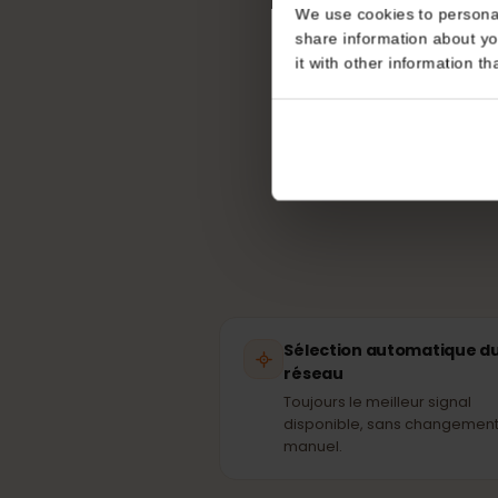
Quel 
Consent
This website uses coo
To
We use cookies to perso
pu
share information about
it with other informatio