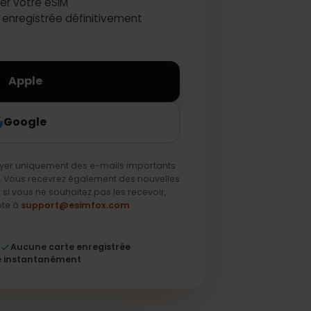
activer votre eSIM
e sera enregistrée définitivement
Apple
Google
s envoyer uniquement des e-mails importants
 service. Vous recevrez également des nouvelles
s, mais si vous ne souhaitez pas les recevoir,
 une note à
support@esimfox.com
56 bits
Aucune carte enregistrée
S'active instantanément