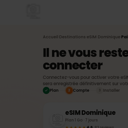
Accueil
Destinations
eSIM
Dominique
›
›
›
Il ne vous re
connecter
Connectez-vous pour activer votre 
sera enregistrée définitivement sur
Plan
Compte
Installer
2
3
eSIM
Dominique
Plan 1 Go · 7 jours