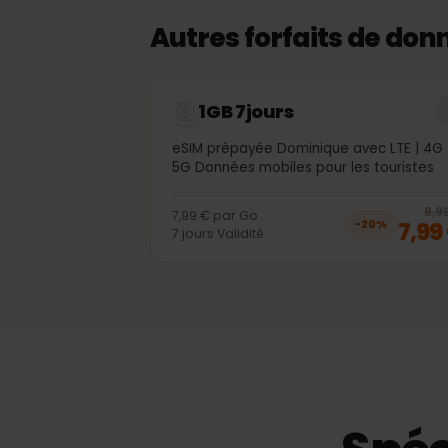
Autres forfaits de d
1GB 7jours
eSIM prépayée Dominique avec LTE | 
5G Données mobiles pour les tourist
7,99 €
par
Go
7,
−
20
%
7
jours
Validité