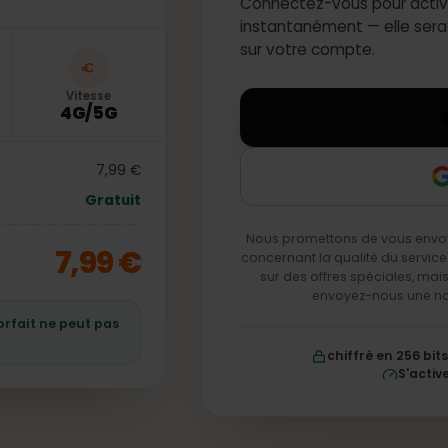
Connectez-vous pour 
instantanément — ell
sur votre compte.
Vitesse
4G/5G
7,99 €
Gratuit
Nous promettons de vou
7,99 €
concernant la qualité du
sur des offres spéciale
envoyez-nous
e forfait ne peut pas
chiffré en 2