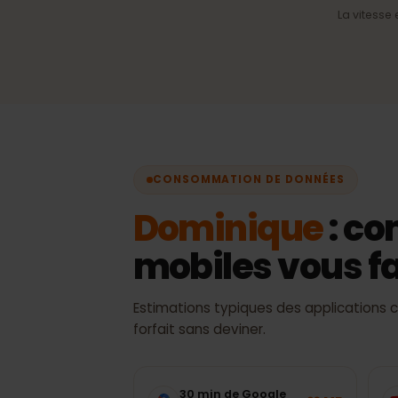
Sélection automatiqu
réseau
Toujours le meilleur signal
disponible, sans change
manuel.
La vite
CONSOMMATION DE DONNÉES
Dominique
: 