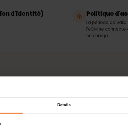
 / partage de
Réseaux
C&W
ation d'identité)
Politique
La période d
l'eSIM se con
en charge.
RÉSEAU & COUVERTURE