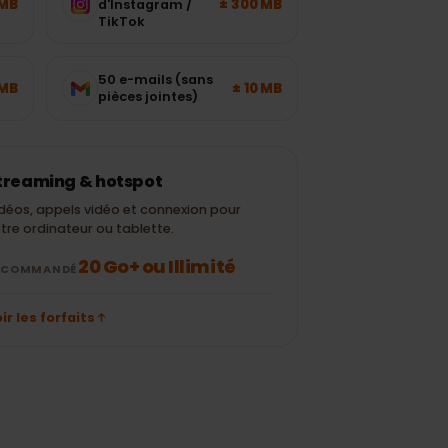
15 min
± 120 MB
± 300 MB
d'Instagram /
TikTok
50 e-mails (sans
± 700 MB
± 10 MB
pièces jointes)
Streaming & hotspot
Vidéos, appels vidéo et connexion pour
votre ordinateur ou tablette.
20 Go+ ou Illimité