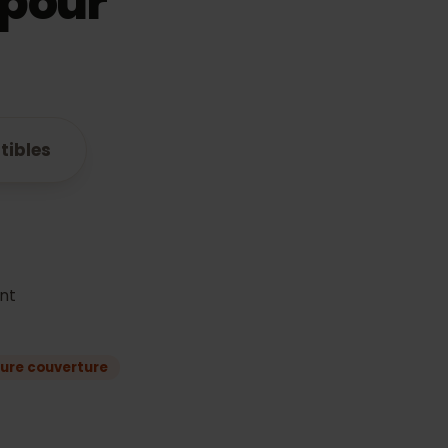
IM pour
ompatibles
plan
quement