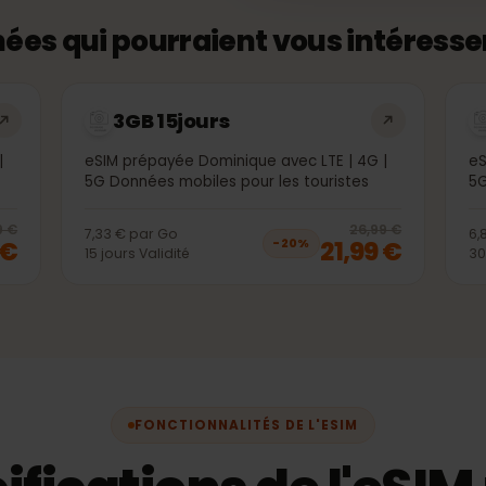
onnées qui pourraient vous intére
3GB 15jours
4G |
eSIM prépayée Dominique avec LTE | 4G |
es
5G Données mobiles pour les touristes
20
% off, was
9,99 €
, now
7,99 €
20
% 
9,99 €
26,99 €
7,33 €
par
Go
99 €
21,99 €
−
20
%
15
jours
Validité