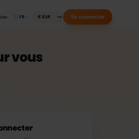
Se connecter
mpatibles
FR
Currency
 pour vous
 se connecter