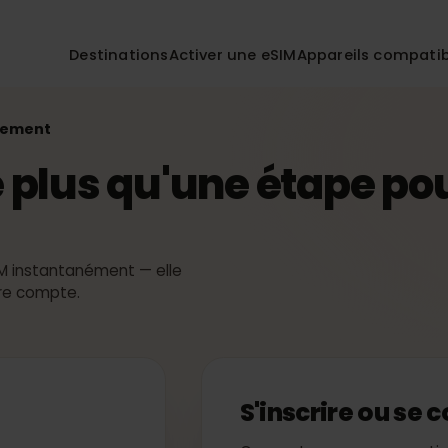
Destinations
Activer une eSIM
Appareils co
Paiement
ste plus qu'une étape
eSIM instantanément — elle
 votre compte.
S'inscrire ou