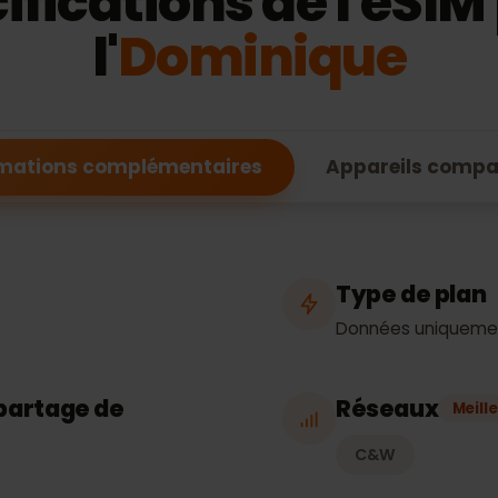
FONCTIONNALITÉS DE L'ESIM
cifications de l'eS
l'
Dominique
formations complémentaires
Appareils c
Type de 
Données uni