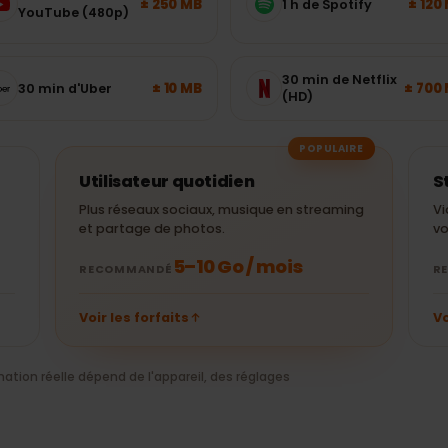
aut-il ?
s courantes — choisissez le bon
30 min de
± 250 MB
1 h de Spotify
YouTube (480p)
30 min de Netflix
± 10 MB
30 min d'Uber
(HD)
POPULAIRE
Utilisateur quotidien
ne
Plus réseaux sociaux, musique en streaming
et partage de photos.
5–10 Go / mois