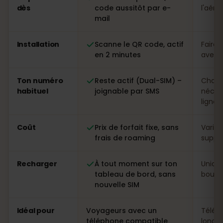
dès
code aussitôt par e-
l'aéro
mail
Installation
Scanne le QR code, actif
Faire 
en 2 minutes
avec p
Ton numéro
Reste actif (Dual-SIM) –
Chang
habituel
joignable par SMS
néces
ligne
Coût
Prix de forfait fixe, sans
Variab
frais de roaming
suppl
Recharger
À tout moment sur ton
Uniqu
tableau de bord, sans
boutiq
nouvelle SIM
Idéal pour
Voyageurs avec un
Télép
téléphone compatible
longs 