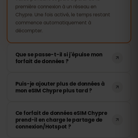
première connexion à un réseau en
Chypre. Une fois activé, le temps restant
commence automatiquement à
décompter.
Que se passe-t-il si j'épuise mon
forfait de données ?
Si vous utilisez toutes vos données, votre
Puis-je ajouter plus de données à
connexion sera interrompue. Vous
mon eSIM Chypre plus tard ?
pouvez facilement recharger votre eSIM
via votre tableau de bord eSIMFOX et
Oui, vous pouvez acheter des données
continuer à naviguer immédiatement.
Ce forfait de données eSIM Chypre
supplémentaires à tout moment sans
prend-il en charge le partage de
réinstaller votre eSIM. Il vous suffit
connexion/Hotspot ?
d'accéder à votre compte et de choisir
le volume de recharge souhaité.