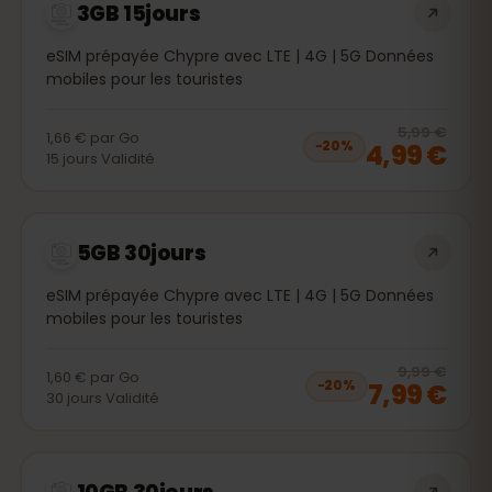
3GB 15jours
eSIM prépayée Chypre avec LTE | 4G | 5G Données
mobiles pour les touristes
20
% 
5,99 €
1,66 €
par
Go
4,99 €
−
20
%
15
jours
Validité
5GB 30jours
eSIM prépayée Chypre avec LTE | 4G | 5G Données
mobiles pour les touristes
20
% 
9,99 €
1,60 €
par
Go
7,99 €
−
20
%
30
jours
Validité