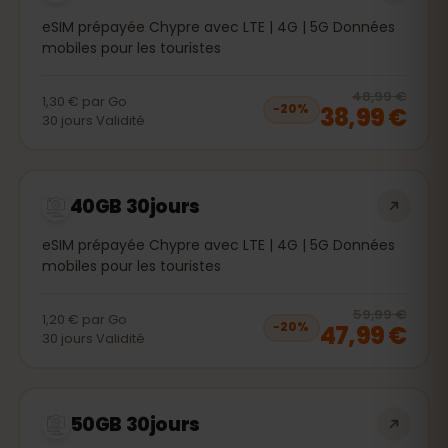
eSIM prépayée Chypre avec LTE | 4G | 5G Données
mobiles pour les touristes
20
% 
48,99 €
1,30 €
par
Go
38,99 €
−
20
%
30
jours
Validité
40GB 30jours
eSIM prépayée Chypre avec LTE | 4G | 5G Données
mobiles pour les touristes
20
% 
59,99 €
1,20 €
par
Go
47,99 €
−
20
%
30
jours
Validité
50GB 30jours