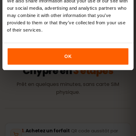
We also share information about your use of our site with
our social media, advertising and analytics partners who
may combine it with other information that you’ve
provided to them or that they’ve collected from your use
of their services.
ACTIVATION
Activez votre eSIM pour
OK
Chypre en
3 étapes
Prêt en quelques minutes, sans carte SIM
physique.
Achetez un forfait
QR code aussitôt par