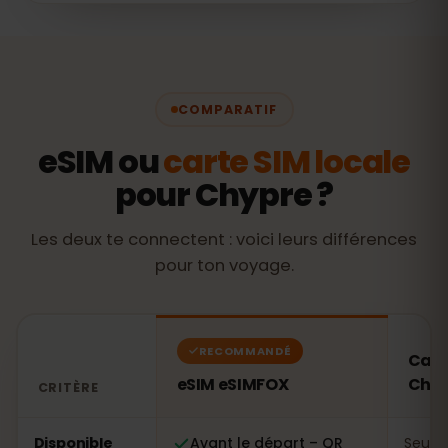
COMPARATIF
eSIM ou
carte SIM locale
pour Chypre ?
Les deux te connectent : voici leurs différences
pour ton voyage.
RECOMMANDÉ
Cart
eSIM eSIMFOX
Chyp
CRITÈRE
Comparatif : une eSIM eSIMFOX face à une carte SIM l
Disponible
Avant le départ – QR
Seule