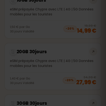
10GB 30jours
eSIM prépayée Chypre avec LTE | 4G | 5G Données
mobiles pour les touristes
20
% 
18,99 €
1,50 €
par
Go
14,99 €
−
20
%
30
jours
Validité
20GB 30jours
eSIM prépayée Chypre avec LTE | 4G | 5G Données
mobiles pour les touristes
20
% 
34,99 €
1,40 €
par
Go
27,99 €
−
20
%
30
jours
Validité
30GB 30jours