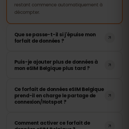
restant commence automatiquement à
décompter.
Que se passe-t-il si j'épuise mon
forfait de données ?
Si vous utilisez toutes vos données, votre
Puis-je ajouter plus de données à
connexion sera interrompue. Vous
mon eSIM Belgique plus tard ?
pouvez facilement recharger votre eSIM
via votre tableau de bord eSIMFOX et
Oui, vous pouvez acheter des données
continuer à naviguer immédiatement.
Ce forfait de données eSIM Belgique
supplémentaires à tout moment sans
prend-il en charge le partage de
réinstaller votre eSIM. Il vous suffit
connexion/Hotspot ?
d'accéder à votre compte et de choisir
le volume de recharge souhaité.
Oui ! Vous pouvez partager votre
Comment activer ce forfait de
connexion mobile en mode Hotspot avec