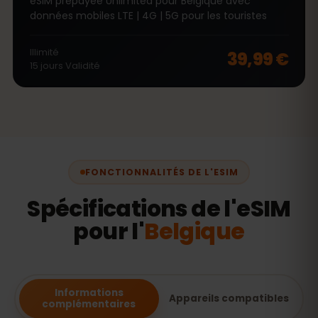
eSIM prépayée Unlimited pour Belgique avec
données mobiles LTE | 4G | 5G pour les touristes
Illimité
39,99 €
15
jours
Validité
FONCTIONNALITÉS DE L'ESIM
Spécifications de l'eSIM
pour l'
Belgique
Informations
Appareils compatibles
complémentaires