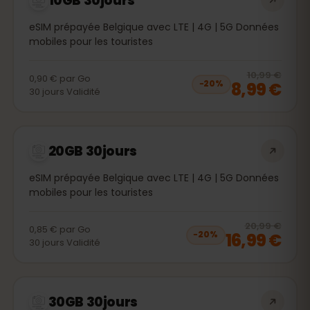
10GB 30jours
eSIM prépayée Belgique avec LTE | 4G | 5G Données
mobiles pour les touristes
20
% 
10,99 €
0,90 €
par
Go
8,99 €
−
20
%
30
jours
Validité
20GB 30jours
eSIM prépayée Belgique avec LTE | 4G | 5G Données
mobiles pour les touristes
20
% 
20,99 €
0,85 €
par
Go
16,99 €
−
20
%
30
jours
Validité
30GB 30jours