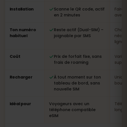
Installation
Scanne le QR code, actif
Faire 
en 2 minutes
avec p
Ton numéro
Reste actif (Dual-SIM) –
Chang
habituel
joignable par SMS
néces
ligne
Coût
Prix de forfait fixe, sans
Variab
frais de roaming
suppl
Recharger
À tout moment sur ton
Uniqu
tableau de bord, sans
boutiq
nouvelle SIM
Idéal pour
Voyageurs avec un
Télép
téléphone compatible
longs 
eSIM