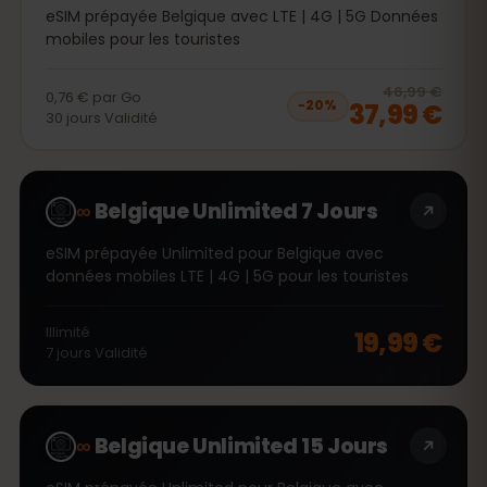
eSIM prépayée Belgique avec LTE | 4G | 5G Données
mobiles pour les touristes
20
% 
46,99 €
0,76 €
par
Go
37,99 €
−
20
%
30
jours
Validité
∞
Belgique Unlimited 7 Jours
eSIM prépayée Unlimited pour Belgique avec
données mobiles LTE | 4G | 5G pour les touristes
Illimité
19,99 €
7
jours
Validité
∞
Belgique Unlimited 15 Jours