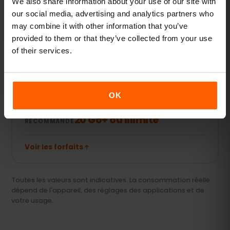
5–10 Go / mois
We also share information about your use of our site with
RECOMMANDÉ
our social media, advertising and analytics partners who
may combine it with other information that you’ve
Voir les forfaits
provided to them or that they’ve collected from your use
of their services.
Streaming & hotspot
Vidéos, appels vidéo et connexion pour votre
OK
ordinateur ou tablette.
20 Go+ ou Illimité
RECOMMANDÉ
Voir les forfaits
Toutes les valeurs sont indicatives. La consommation réelle
dépend de l'appareil, des réglages des applications et de
votre usage.