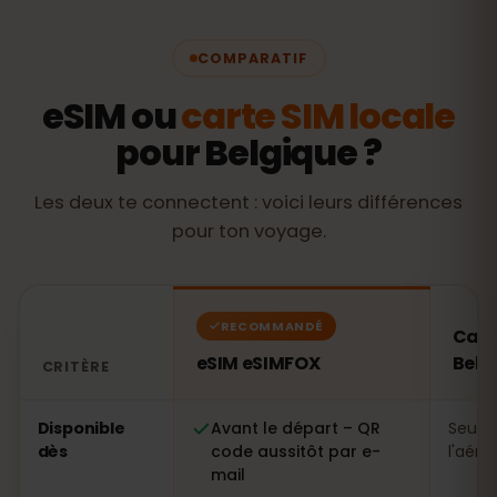
COMPARATIF
eSIM ou
carte SIM locale
pour Belgique ?
Les deux te connectent : voici leurs différences
pour ton voyage.
RECOMMANDÉ
Cart
eSIM eSIMFOX
Belg
CRITÈRE
Comparatif : une eSIM eSIMFOX face à une carte SIM lo
Disponible
Avant le départ – QR
Seule
dès
code aussitôt par e-
l'aéro
mail