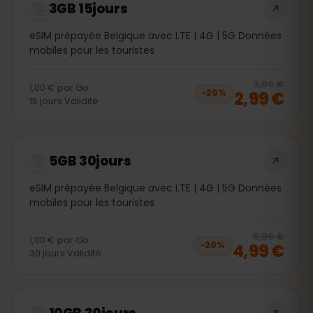
3GB 15jours
eSIM prépayée Belgique avec LTE | 4G | 5G Données
mobiles pour les touristes
20
% 
3,99 €
1,00 €
par
Go
2,99 €
−
20
%
15
jours
Validité
5GB 30jours
eSIM prépayée Belgique avec LTE | 4G | 5G Données
mobiles pour les touristes
20
% 
5,99 €
1,00 €
par
Go
4,99 €
−
20
%
30
jours
Validité