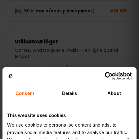
± 10 MB
50 e-mails (sans pièces jointes)
Utilisateur léger
Cartes, WhatsApp et e-mails — en ligne quand il
le faut.
1–3 Go / semaine
RECOMMANDÉ
Voir les forfaits
Consent
Details
About
POPULAIRE
Utilisateur quotidien
This website uses cookies
Plus réseaux sociaux, musique en streaming et
We use cookies to personalise content and ads, to
partage de photos.
provide social media features and to analyse our traffic.