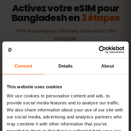
Activez votre eSIM pour
Bangladesh en
3 étapes
Prêt en quelques minutes, sans carte SIM
physique.
Consent
Details
About
Achetez un forfait
QR code aussitôt par
e‑mail
This website uses cookies
We use cookies to personalise content and ads, to
Installez l’eSIM
scannez le QR code chez
provide social media features and to analyse our traffic.
vous en Wi‑Fi
We also share information about your use of our site with
our social media, advertising and analytics partners who
may combine it with other information that you’ve
Connectez‑vous
activez les données en
provided to them or that they’ve collected from your use