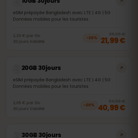
10GB 30jours
eSIM prépayée Bangladesh avec LTE | 4G | 5G
Données mobiles pour les touristes
20
% 
26,99 €
2,20 €
par
Go
21,99 €
−
20
%
30
jours
Validité
20GB 30jours
eSIM prépayée Bangladesh avec LTE | 4G | 5G
Données mobiles pour les touristes
20
% 
50,99 €
2,05 €
par
Go
40,99 €
−
20
%
30
jours
Validité
30GB 30jours