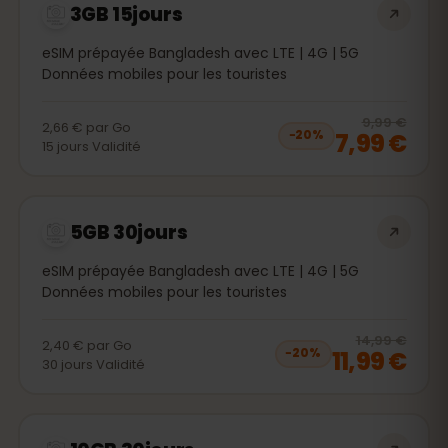
3GB 15jours
eSIM prépayée Bangladesh avec LTE | 4G | 5G
Données mobiles pour les touristes
20
% 
9,99 €
2,66 €
par
Go
7,99 €
−
20
%
15
jours
Validité
5GB 30jours
eSIM prépayée Bangladesh avec LTE | 4G | 5G
Données mobiles pour les touristes
20
% 
14,99 €
2,40 €
par
Go
11,99 €
−
20
%
30
jours
Validité