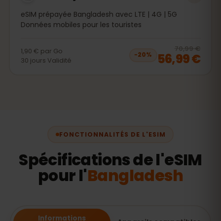
eSIM prépayée Bangladesh avec LTE | 4G | 5G
Données mobiles pour les touristes
20
% 
70,99 €
1,90 €
par
Go
56,99 €
−
20
%
30
jours
Validité
FONCTIONNALITÉS DE L'ESIM
Spécifications de l'eSIM
pour l'
Bangladesh
Informations