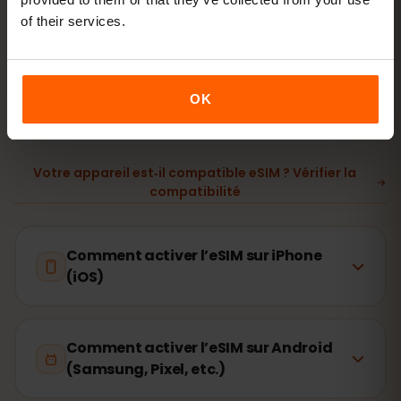
itinérance en Bangladesh
of their services.
La configuration ne prend que 2 minutes : iPhone
Réglages → Données cellulaires → Ajouter un forfait
,
OK
Android
Réseau et Internet → SIM
. La validité de votre
forfait démarre à la première utilisation, pas à l’achat.
Votre appareil est‑il compatible eSIM ? Vérifier la
compatibilité
Comment activer l’eSIM sur iPhone
(iOS)
Comment activer l’eSIM sur Android
(Samsung, Pixel, etc.)