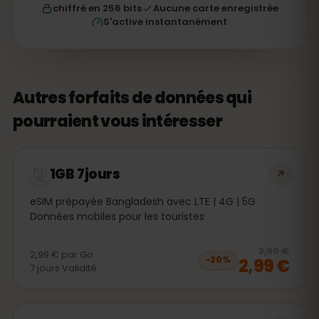
chiffré en 256 bits
Aucune carte enregistrée
S'active instantanément
Autres forfaits de données qui
pourraient vous intéresser
1GB 7jours
eSIM prépayée Bangladesh avec LTE | 4G | 5G
Données mobiles pour les touristes
20
% 
3,99 €
2,99 €
par
Go
2,99 €
−
20
%
7
jours
Validité