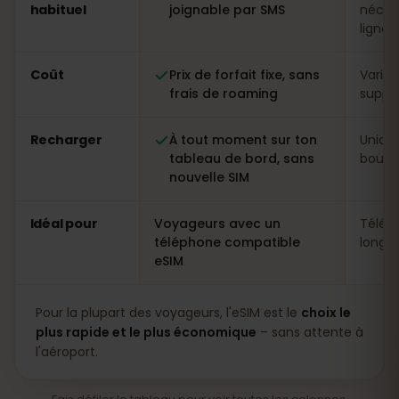
habituel
joignable par SMS
néces
ligne
Coût
Prix de forfait fixe, sans
Variab
frais de roaming
suppl
Recharger
À tout moment sur ton
Uniqu
tableau de bord, sans
boutiq
nouvelle SIM
Idéal pour
Voyageurs avec un
Télép
téléphone compatible
longs 
eSIM
Pour la plupart des voyageurs, l'eSIM est le
choix le
plus rapide et le plus économique
– sans attente à
l'aéroport.