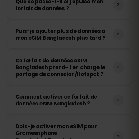
Que se passe-t-il si j'épuise mon
forfait de données ?
Si vous utilisez toutes vos données, votre
Puis-je ajouter plus de données à
connexion sera interrompue. Vous
mon eSIM Bangladesh plus tard ?
pouvez facilement recharger votre eSIM
via votre tableau de bord eSIMFOX et
Oui, vous pouvez acheter des données
continuer à naviguer immédiatement.
Ce forfait de données eSIM
supplémentaires à tout moment sans
Bangladesh prend-il en charge le
réinstaller votre eSIM. Il vous suffit
partage de connexion/Hotspot ?
d'accéder à votre compte et de choisir
le volume de recharge souhaité.
Oui ! Vous pouvez partager votre
Comment activer ce forfait de
connexion mobile en mode Hotspot avec
données eSIM Bangladesh ?
d'autres appareils. Notez que la vitesse
et la disponibilité dépendent de
Après l'achat, vous recevrez un code QR
l'opérateur local.
Dois-je activer mon eSIM pour
par e-mail. Il vous suffit de le scanner
Grameenphone
avec votre smartphone dans les