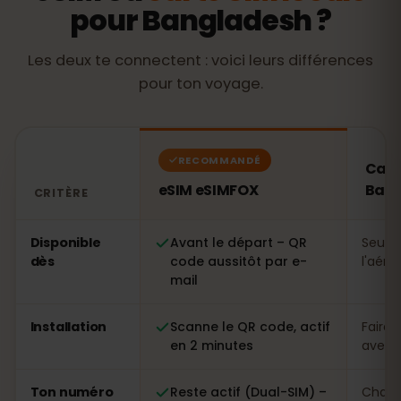
pour Bangladesh ?
Les deux te connectent : voici leurs différences
pour ton voyage.
RECOMMANDÉ
Cart
eSIM eSIMFOX
Ban
CRITÈRE
Comparatif : une eSIM eSIMFOX face à une carte SIM l
Disponible
Avant le départ – QR
Seule
dès
code aussitôt par e-
l'aéro
mail
Installation
Scanne le QR code, actif
Faire 
en 2 minutes
avec p
Ton numéro
Reste actif (Dual-SIM) –
Chang